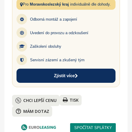
Pro
Moravskoslezský kraj
individuálně dle dohody.
Odborná montáž a zapojení
Uvedení do provozu a odzkoušení
Zaškolení obsluhy
Servisní zázemí a zkušený tým
Zjistit více
TISK
CHCI LEPŠÍ CENU
help_outline
MÁM DOTAZ