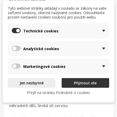
- nerezové provedení
Tyto webové stránky ukládají v souladu se zákony na vaše
- věčný plamínek
zařízení soubory, obecně nazývané cookies. Odsouhlaste
prosím nastavení cookies souborů pro použití webu.
- termopojistka
- nastavení příkonu hořáků do 1/3 ( úsporný plamen)
- mohutné litinové rošty
Technické cookies
- jednoduché rozebrání, roštů, hořáků pro mytí
Analytické cookies
Technické data :
- rozměry model ST 1300x900x850 mm
- přípojka plynu R 3/4”
Marketingové cookies
- výkon plynu 32,5 až 36,5 kW
- 6 hořáků ( kombinace výkonu 3,5 kW , 2x 5 kW , 2x 7
kW dvojhořák a 9 kW dvojhořák )
Jen nezbytné
Přijmout vše
Přejít na stránku Podrobně o cookies
Přední evropský výrobce varné gastro technologie.
Kvalitní provedení, spolehlivost, dobrá dostupnost
náhradních dílů, široká sít servisu.