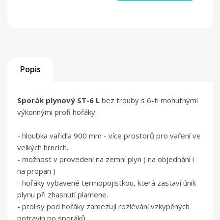
Popis
Sporák plynový ST-6 L
bez trouby s 6-ti mohutnými
výkonnými profi hořáky.
- hloubka vařidla 900 mm - více prostorů pro vaření ve
velkých hrncích.
- možnost v provedení na zemní plyn ( na objednání i
na propan )
- hořáky vybavené termopojistkou, která zastaví únik
plynu při zhasnutí plamene.
- prolisy pod hořáky zamezují rozlévání vzkypěných
potravin po sporáků