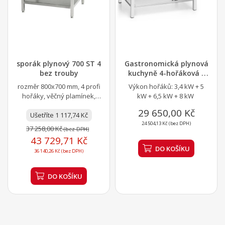
sporák plynový 700 ST 4
Gastronomická plynová
bez trouby
kuchyně 4-hořáková s
dolní policí,...
rozměr 800x700 mm, 4 profi
Výkon hořáků: 3,4 kW + 5
hořáky, věčný plamínek,
kW + 6,5 kW + 8 kW
litinové rošty, spodní police
29 650,00 Kč
Ušetříte 1 117,74 Kč
24 504,13 Kč (bez DPH)
37 258,00 Kč
(bez DPH)
43 729,71 Kč
DO KOŠÍKU
36 140,26 Kč (bez DPH)
DO KOŠÍKU