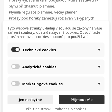
Hořáky vybavené termopojistkou, která zastaví únik
plynu při zhasnutí plamene.
Plynulá regulace plamene, věčný plamen.
Prolisy pod hořáky zamezují rozlévání vzkypěných
potravin po sporáků.
Tyto webové stránky ukládají v souladu se zákony na vaše
zařízení soubory, obecně nazývané cookies. Odsouhlaste
Technické data :
prosím nastavení cookies souborů pro použití webu.
- rozměry 400x700x850 mm
- přípojka plynu R 1/2”
Technické cookies
- výkon plynu 12,0 kW
- hořáky 2 ( 1x 4,5 kW + 1x 7,5 kW )
Analytické cookies
Marketingové cookies
Mohlo by vás také
Jen nezbytné
Přijmout vše
Přejít na stránku Podrobně o cookies