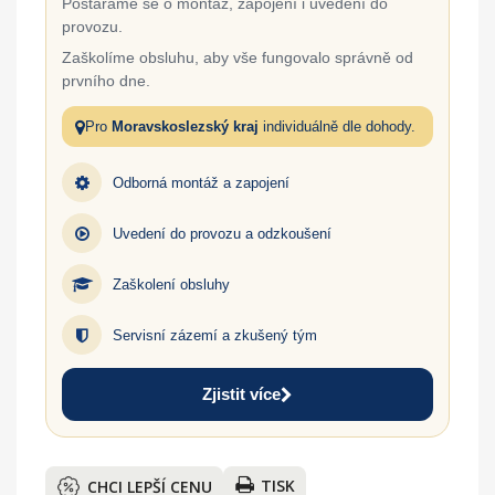
Postaráme se o montáž, zapojení i uvedení do
provozu.
Zaškolíme obsluhu, aby vše fungovalo správně od
prvního dne.
Pro
Moravskoslezský kraj
individuálně dle dohody.
Odborná montáž a zapojení
Uvedení do provozu a odzkoušení
Zaškolení obsluhy
Servisní zázemí a zkušený tým
Zjistit více
TISK
CHCI LEPŠÍ CENU