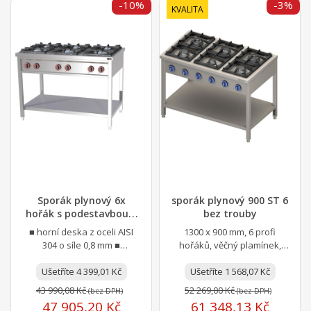
-10%
-3%
KVALITA
Sporák plynový 6x
sporák plynový 900 ST 6
hořák s podestavbou |
bez trouby
REDFOX - SPF 120 G
■ horní deska z oceli AISI
1300 x 900 mm, 6 profi
304 o síle 0,8 mm ■
hořáků, věčný plamínek,
prolisovaná vrchní deska
litinové rošty, spodní police
umožňuje komfortní
Ušetříte 4 399,01 Kč
Ušetříte 1 568,07 Kč
údržbu...
43 990,08 Kč
52 269,00 Kč
(bez DPH)
(bez DPH)
47 905,20 Kč
61 348,13 Kč