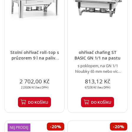
Stolní ohřívač roll-top s
ohřívač chafing ST
průzorem 9 l na palivo
BASIC GN 1/1 na pastu
|...
s poklopem, na GN 1/1
hloubky 65 mm nebo více
menších
2 702,00 Kč
813,12 Kč
2 233,06 Kč (bez DPH)
672,00 Kč (bez DPH)
DO KOŠÍKU
DO KOŠÍKU
-20%
-20%
NEJ PRODEJ