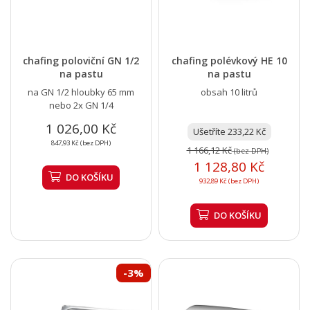
chafing poloviční GN 1/2
chafing polévkový HE 10
na pastu
na pastu
na GN 1/2 hloubky 65 mm
obsah 10 litrů
nebo 2x GN 1/4
1 026,00 Kč
Ušetříte 233,22 Kč
847,93 Kč (bez DPH)
1 166,12 Kč
(bez DPH)
1 128,80 Kč
DO KOŠÍKU
932,89 Kč (bez DPH)
DO KOŠÍKU
-3%