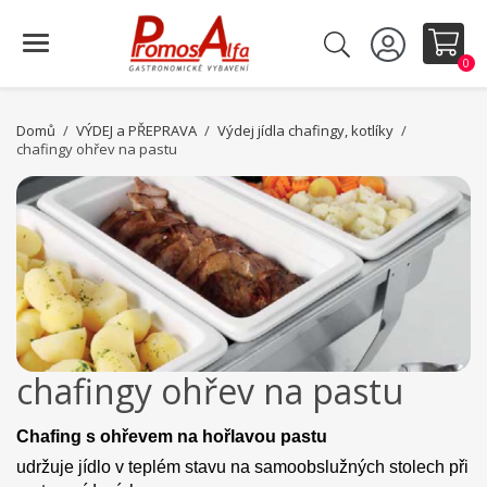
0
Domů
VÝDEJ a PŘEPRAVA
Výdej jídla chafingy, kotlíky
chafingy ohřev na pastu
chafingy ohřev na pastu
Chafing s ohřevem na hořlavou pastu
udržuje jídlo v teplém stavu na samoobslužných stolech při