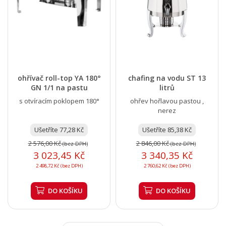
ohřívač roll-top YA 180°
chafing na vodu ST 13
GN 1/1 na pastu
litrů
s otvíracím poklopem 180°
ohřev hořlavou pastou ,
nerez
Ušetříte 77,28 Kč
Ušetříte 85,38 Kč
2 576,00 Kč
2 846,00 Kč
(bez DPH)
(bez DPH)
3 023,45 Kč
3 340,35 Kč
2 498,72 Kč (bez DPH)
2 760,62 Kč (bez DPH)
DO KOŠÍKU
DO KOŠÍKU