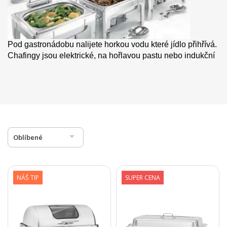
Pod gastronádobu nalijete horkou vodu které jídlo přihřívá.
Chafingy jsou elektrické, na hořlavou pastu nebo indukční

Oblíbené
NÁŠ TIP
SUPER CENA