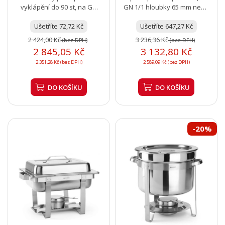
vyklápění do 90 st, na GN
GN 1/1 hloubky 65 mm nebo
1/1, mohutný stabilní
více menších GN
Ušetříte 72,72 Kč
Ušetříte 647,27 Kč
2 424,00 Kč
3 236,36 Kč
(bez DPH)
(bez DPH)
2 845,05 Kč
3 132,80 Kč
2 351,28 Kč (bez DPH)
2 589,09 Kč (bez DPH)
DO KOŠÍKU
DO KOŠÍKU
-20%