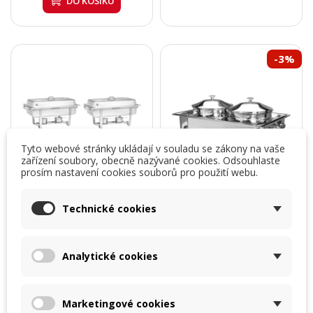
DO KOŠÍKU
-3%
Tyto webové stránky ukládají v souladu se zákony na vaše
zařízení soubory, obecně nazývané cookies. Odsouhlaste
prosím nastavení cookies souborů pro použití webu.
Technické cookies
Stolní ohřívač GN 1/1 -
chafing YA s 2 kotlíky
Analytické cookies
sada 4 kusů FORGAST
4,5 litrů
FG03109K
dva kotlíky o objemu 4,5
litru
Marketingové cookies