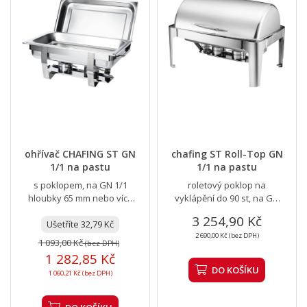
ohřívač CHAFING ST GN
chafing ST Roll-Top GN
1/1 na pastu
1/1 na pastu
s poklopem, na GN 1/1
roletový poklop na
hloubky 65 mm nebo více
vyklápění do 90 st, na GN
menších
1/1 hloubky 65 mm nebo
3 254,90 Kč
Ušetříte 32,79 Kč
více menších
2 690,00 Kč (bez DPH)
1 093,00 Kč
(bez DPH)
1 282,85 Kč
DO KOŠÍKU
1 060,21 Kč (bez DPH)