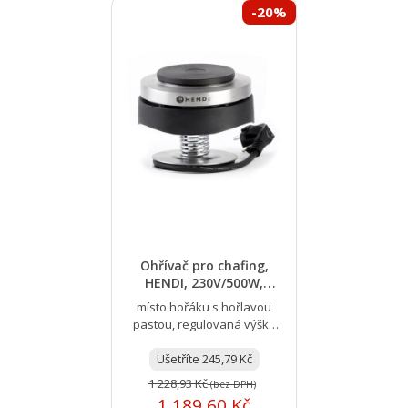
-20%
Ohřívač pro chafing,
HENDI, 230V/500W,
⌀130x(H)125mm
místo hořáku s hořlavou
pastou, regulovaná výška
(přítlak ke dnu pružinou), na
Ušetříte 245,79 Kč
230 V, Vhodný...
1 228,93 Kč
(bez DPH)
1 189,60 Kč