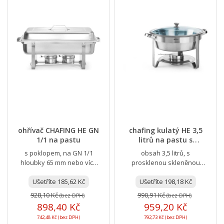
ohřívač CHAFING HE GN
chafing kulatý HE 3,5
1/1 na pastu
litrů na pastu s
prosklenou poklicí
s poklopem, na GN 1/1
obsah 3,5 litrů, s
hloubky 65 mm nebo více
prosklenou skleněnou
menších
poklicí
Ušetříte 185,62 Kč
Ušetříte 198,18 Kč
928,10 Kč
990,91 Kč
(bez DPH)
(bez DPH)
898,40 Kč
959,20 Kč
742,48 Kč (bez DPH)
792,73 Kč (bez DPH)