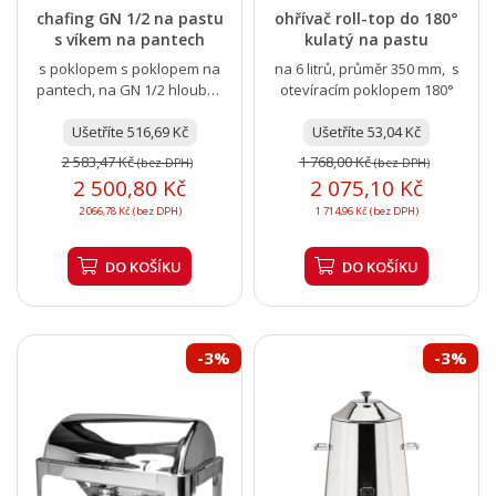
chafing GN 1/2 na pastu
ohřívač roll-top do 180°
s víkem na pantech
kulatý na pastu
s poklopem s poklopem na
na 6 litrů, průměr 350 mm, s
pantech, na GN 1/2 hloubky
otevíracím poklopem 180°
65 mm
Ušetříte 516,69 Kč
Ušetříte 53,04 Kč
2 583,47 Kč
1 768,00 Kč
(bez DPH)
(bez DPH)
2 500,80 Kč
2 075,10 Kč
2 066,78 Kč (bez DPH)
1 714,96 Kč (bez DPH)
DO KOŠÍKU
DO KOŠÍKU
-3%
-3%