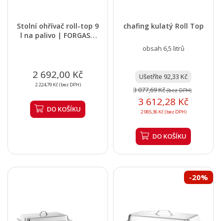
Stolní ohřívač roll-top 9
chafing kulatý Roll Top
l na palivo | FORGAST
FG03129V1
obsah 6,5 litrů
2 692,00 Kč
Ušetříte 92,33 Kč
2 224,79 Kč (bez DPH)
3 077,69 Kč
(bez DPH)
3 612,28 Kč
DO KOŠÍKU
2 985,36 Kč (bez DPH)
DO KOŠÍKU
-20%