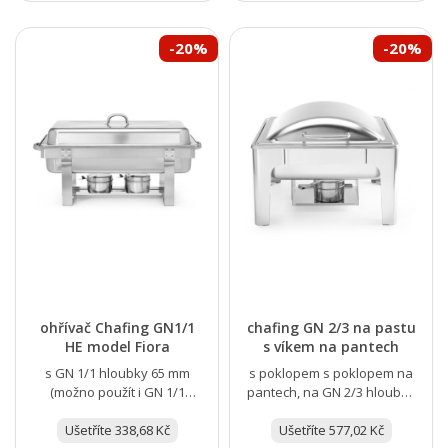
-20%
-20%
ohřívač Chafing GN1/1
chafing GN 2/3 na pastu
HE model Fiora
s víkem na pantech
s GN 1/1 hloubky 65 mm
s poklopem s poklopem na
(možno použít i GN 1/1
pantech, na GN 2/3 hloubky
hloubky 100 mm o obsahu
65 mm
14 litrů) nebo více menších...
Ušetříte 338,68 Kč
Ušetříte 577,02 Kč