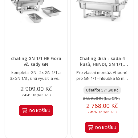
chafing GN 1/1 HE Fiora
Chafing dish - sada 4
vč. sady GN
kusů, HENDI, GN 1/1,
575x352x(H)296mm
komplet s GN - 2x GN 1/1 a
Pro vlastní montáž. Vhodné
3xGN 1/3 , širší využití a větší
pro GN 1/1 - hloubka 65 mm
variabilita, i pro GN hloubky
(včetně). GN 1/1, nádoba na
2 909,00 Kč
100 mm
Ušetříte 571,90 Kč
vodu (555 mm x...
2 404,13 Kč (bez DPH)
2 859,50 Kč
(bez DPH)
2 768,00 Kč
DO KOŠÍKU
2 287,60 Kč (bez DPH)
DO KOŠÍKU