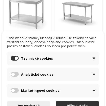
Tyto webové stránky ukládají v souladu se zákony na vaše
zařízení soubory, obecně nazývané cookies. Odsouhlaste
prosím nastavení cookies souborů pro použití webu.
stůl centrální HE
stůl centrální HE
800x700 mm s policí
1000x700 mm s policí
Technické cookies
800x700 mm
1000x700 mm
Analytické cookies
Ušetříte 1 284,46 Kč
Ušetříte 1 344,63 Kč
6 422,31 Kč
6 723,14 Kč
(bez DPH)
(bez DPH)
6 216,80 Kč
6 508,00 Kč
Marketingové cookies
5 137,85 Kč (bez DPH)
5 378,51 Kč (bez DPH)
Jen nezbytné
Přijmout vše
DO KOŠÍKU
DO KOŠÍKU