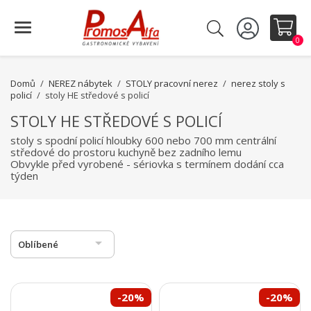
0
Domů
NEREZ nábytek
STOLY pracovní nerez
nerez stoly s
policí
stoly HE středové s policí
STOLY HE STŘEDOVÉ S POLICÍ
stoly s spodní policí hloubky 600 nebo 700 mm centrální
středové do prostoru kuchyně bez zadního lemu
Obvykle před vyrobené - sériovka s termínem dodání cca
týden

Oblíbené
-20%
-20%