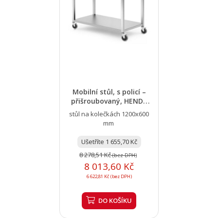
Mobilní stůl, s policí –
přišroubovaný, HENDI,
Kitchen...
stůl na kolečkách 1200x600
mm
Ušetříte 1 655,70 Kč
8 278,51 Kč
(bez DPH)
8 013,60 Kč
6 622,81 Kč (bez DPH)
DO KOŠÍKU