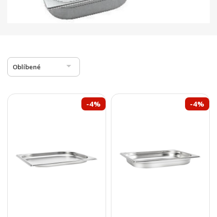

Oblíbené
-4%
-4%