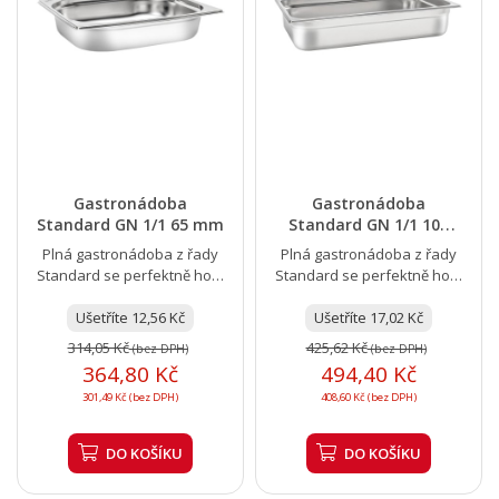
Gastronádoba
Gastronádoba
Standard GN 1/1 65 mm
Standard GN 1/1 100
mm
Plná gastronádoba z řady
Plná gastronádoba z řady
Standard se perfektně hodí
Standard se perfektně hodí
k vaření, ohřevu nebo
k vaření, ohřevu nebo
výdeji jídla. Nerezová...
Ušetříte 12,56 Kč
výdeji jídla. Nerezová...
Ušetříte 17,02 Kč
314,05 Kč
425,62 Kč
(bez DPH)
(bez DPH)
364,80 Kč
494,40 Kč
301,49 Kč (bez DPH)
408,60 Kč (bez DPH)
DO KOŠÍKU
DO KOŠÍKU