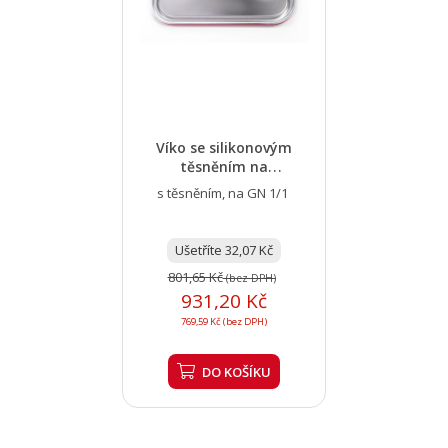
Víko se silikonovým
těsněním na
gastronádoby Standard
s těsněním, na GN 1/1
bez...
Ušetříte 32,07 Kč
801,65 Kč
(bez DPH)
931,20 Kč
769,59 Kč (bez DPH)
DO KOŠÍKU