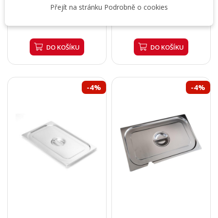
647,93 Kč
752,07 Kč
(bez DPH)
(bez DPH)
Přejít na stránku Podrobně o cookies
752,64 Kč
873,60 Kč
622,02 Kč (bez DPH)
721,98 Kč (bez DPH)
DO KOŠÍKU
DO KOŠÍKU
-4%
-4%