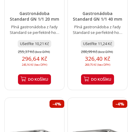
Gastronádoba
Gastronádoba
Standard GN 1/1 20 mm
Standard GN 1/1 40 mm
Plná gastronádoba z řady
Plná gastronádoba z řady
Standard se perfektně hodí
Standard se perfektně hodí
k vaření, ohřevu nebo
k vaření, ohřevu nebo
výdeji jídla. Nerezová...
Ušetříte 10,21 Kč
výdeji jídla. Nerezová...
Ušetříte 11,24 Kč
255,37 Kč
280,99 Kč
(bez DPH)
(bez DPH)
296,64 Kč
326,40 Kč
245,16 Kč (bez DPH)
269,75 Kč (bez DPH)
DO KOŠÍKU
DO KOŠÍKU
-4%
-4%