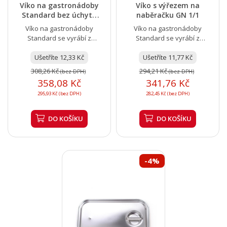
Víko na gastronádoby
Víko s výřezem na
Standard bez úchytů
naběračku GN 1/1
GN 1/1
Víko na gastronádoby
Víko na gastronádoby
Standard se vyrábí z
Standard se vyrábí z
nerezové oceli 18/10 (18 %
nerezové oceli 18/10 (18 %
niklu, 10 % chromu), která...
Ušetříte 12,33 Kč
niklu, 10 % chromu), která...
Ušetříte 11,77 Kč
308,26 Kč
294,21 Kč
(bez DPH)
(bez DPH)
358,08 Kč
341,76 Kč
295,93 Kč (bez DPH)
282,45 Kč (bez DPH)
DO KOŠÍKU
DO KOŠÍKU
-4%