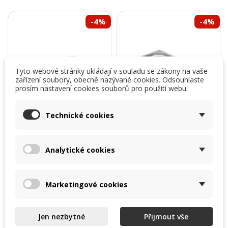
-4%
-4%
Tyto webové stránky ukládají v souladu se zákony na vaše
zařízení soubory, obecně nazývané cookies. Odsouhlaste
prosím nastavení cookies souborů pro použití webu.
Technické cookies
Analytické cookies
Gastronádoba
Gastronádoba
Standard GN 1/1 150
Standard GN 1/1 200
mm
mm
Marketingové cookies
Plná gastronádoba z řady
Plná gastronádoba z řady
Standard se perfektně hodí
Standard se perfektně hodí
k vaření, ohřevu nebo
k vaření, ohřevu nebo
výdeji jídla. Nerezová...
Ušetříte 25,92 Kč
výdeji jídla. Nerezová...
Ušetříte 30,08 Kč
Jen nezbytné
Přijmout vše