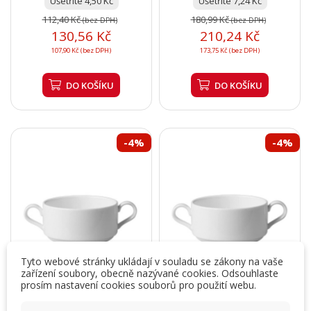
Ušetříte 4,50 Kč
Ušetříte 7,24 Kč
112,40 Kč
180,99 Kč
(bez DPH)
(bez DPH)
130,56 Kč
210,24 Kč
107,90 Kč (bez DPH)
173,75 Kč (bez DPH)
DO KOŠÍKU
DO KOŠÍKU
-4%
-4%
Tyto webové stránky ukládají v souladu se zákony na vaše
zařízení soubory, obecně nazývané cookies. Odsouhlaste
prosím nastavení cookies souborů pro použití webu.