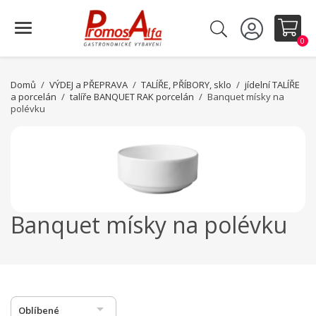
0
Domů
VÝDEJ a PŘEPRAVA
TALÍŘE, PŘÍBORY, sklo
jídelní TALÍŘE
a porcelán
talíře BANQUET RAK porcelán
Banquet mísky na
polévku
Banquet mísky na polévku

Oblíbené