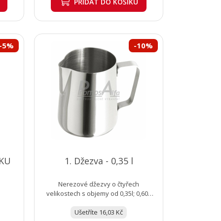
PŘIDAT
DO KOŠÍKU
-5%
-10%
ÍKU
1. Džezva - 0,35 l
Nerezové džezvy o čtyřech
velikostech s objemy od 0,35l; 0,60l;
1,0l až 1,5l.
Ušetříte 16,03 Kč