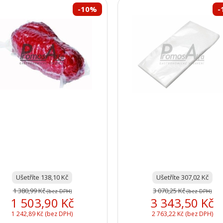
-10%
-
Ušetříte 138,10 Kč
Ušetříte 307,02 Kč
1 380,99 Kč
3 070,25 Kč
(bez DPH)
(bez DPH)
1 503,90 Kč
3 343,50 Kč
1 242,89 Kč (bez DPH)
2 763,22 Kč (bez DPH)