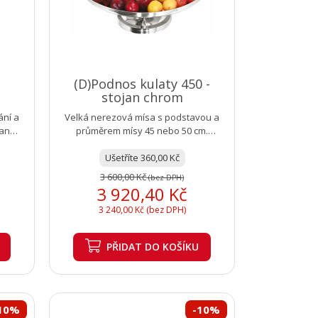
(D)Podnos kulaty 450 -
stojan chrom
ání a
Velká nerezová mísa s podstavou a
vané
průměrem mísy 45 nebo 50 cm.
..
Celková výška 19 cm.
Ušetříte 360,00 Kč
3 600,00 Kč
(bez DPH)
3 920,40 Kč
3 240,00 Kč (bez DPH)
PŘIDAT
DO KOŠÍKU
10%
-10%