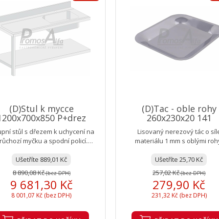
(D)Stul k mycce
(D)Tac - oble rohy
1200x700x850 P+drez
260x230x20 141
upní stůl s dřezem k uchycení na
Lisovaný nerezový tác o síl
růchozí myčku a spodní policí.
materiálu 1 mm s oblými roh
chní deska se zadním lemem,...
Ušetříte 889,01 Kč
Ušetříte 25,70 Kč
8 890,08 Kč
257,02 Kč
(bez DPH)
(bez DPH)
9 681,30 Kč
279,90 Kč
8 001,07 Kč (bez DPH)
231,32 Kč (bez DPH)