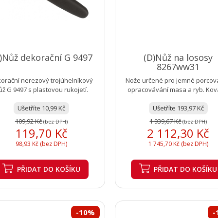
)Nůž dekorační G 9497
(D)Nůž na lososy
8267ww31
orační nerezový trojúhelníkový
Nože určené pro jemné porcov
ůž G 9497 s plastovou rukojetí.
opracovávání masa a ryb. Ko
provedení nože s nýtovanou.
Ušetříte 10,99 Kč
Ušetříte 193,97 Kč
109,92 Kč
1 939,67 Kč
(bez DPH)
(bez DPH)
119,70 Kč
2 112,30 Kč
98,93 Kč (bez DPH)
1 745,70 Kč (bez DPH)
PŘIDAT
DO KOŠÍKU
PŘIDAT
DO KOŠÍKU
-10%
-