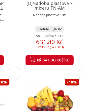
GP
(D)Nadoba plastova k
AL
mixeru FN-AM
ní
Nádoba plastová 1 litr
o
a...
Ušetříte 58,02 Kč
580,17 Kč
(bez DPH)
631,80 Kč
522,15 Kč (bez DPH)
PŘIDAT
DO KOŠÍKU
10%
-10%