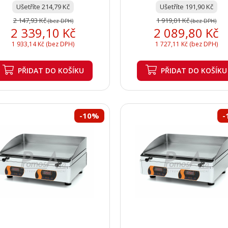
Ušetříte 214,79 Kč
Ušetříte 191,90 Kč
2 147,93 Kč
1 919,01 Kč
(bez DPH)
(bez DPH)
2 339,10 Kč
2 089,80 Kč
1 933,14 Kč (bez DPH)
1 727,11 Kč (bez DPH)
PŘIDAT
DO KOŠÍKU
PŘIDAT
DO KOŠÍKU
-10%
-