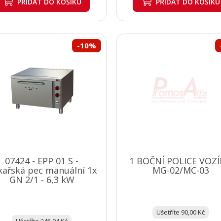
PŘIDAT
DO KOŠÍKU
PŘIDAT
DO KOŠÍKU
-10%
07424 - EPP 01 S -
1 BOČNÍ POLICE VOZ
kařská pec manuální 1x
MG-02/MC-03
GN 2/1 - 6,3 kW
Ušetříte 90,00 Kč