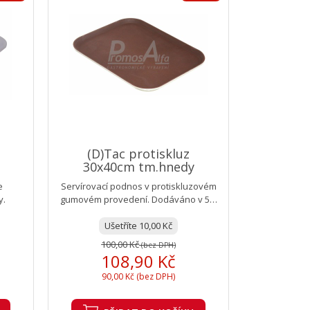
(D)Tac protiskluz
30x40cm tm.hnedy
e
Servírovací podnos v protiskluzovém
y.
gumovém provedení. Dodáváno v 5-ti
velikostech. Výška okraje...
Ušetříte 10,00 Kč
100,00 Kč
(bez DPH)
108,90 Kč
90,00 Kč (bez DPH)