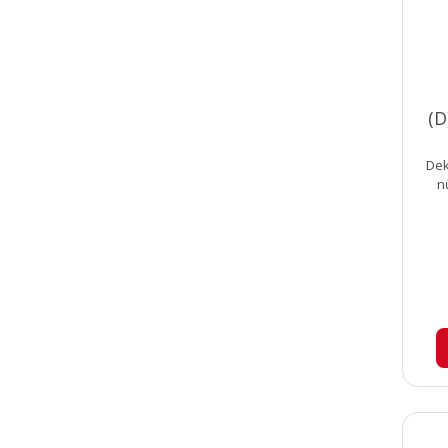
(D
Dek
n