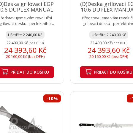
D)Deska grilovaci EGP
(D)Deska grilovaci E
10.6 DUPLEX MANUAL
10.6 DUPLEX MANU
Představujeme vám revoluční
Představujeme vám revoluč
grilovací desku - perfektního
grilovací desku - perfektníh
lečníka pro vaše grilování na...
společníka pro vaše grilování n
Ušetříte 2 240,00 Kč
Ušetříte 2 240,00 Kč
22 400,00 Kč
22 400,00 Kč
(bez DPH)
(bez DPH)
24 393,60 Kč
24 393,60 Kč
20 160,00 Kč (bez DPH)
20 160,00 Kč (bez DPH)
PŘIDAT
DO KOŠÍKU
PŘIDAT
DO KOŠÍKU
-10%
-