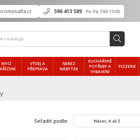
promosalfa.cz
596 413 589
Po-Pá 7:00-15:00
KUCHAŘSKÉ
MYCÍ
VÝDEJ A
NEREZ
PIZZERIE
POTŘEBY A
AŘÍZENÍ
PŘEPRAVA
NÁBYTEK
VYBAVENÍ
Y
Seřadit podle:
Název, A až Z