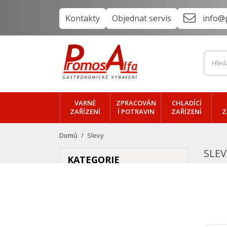
Kontakty
Objednat servis
info@
VARNÉ
ZPRACOVÁN
CHLADÍCÍ
ZAŘÍZENÍ
Í POTRAVIN
ZAŘÍZENÍ
Z
Domů
Slevy
SLEV
KATEGORIE
VARNÉ zařízení

zpracování POTRAVIN

VÝDEJ a PŘEPRAVA
