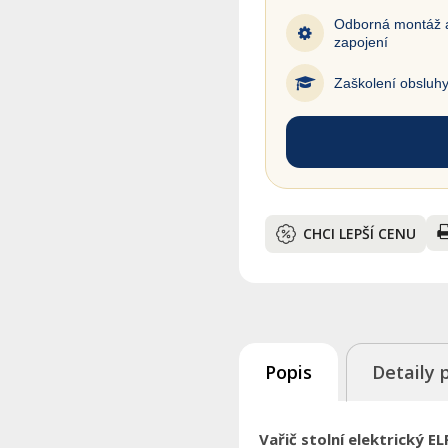
Odborná montáž 
zapojení
Zaškolení obsluh
CHCI LEPŠÍ CENU
Popis
Detaily 
Vařič stolní elektric­ký EL