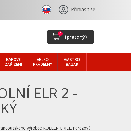
Přihlásit se
0
(prázdný)
BAROVÉ
VELKO
GASTRO
ZAŘÍZENÍ
PRÁDELNY
BAZAR
OLNÍ ELR 2 -
CKÝ
od francouzského výrobce ROLLER GRILL. nerezová