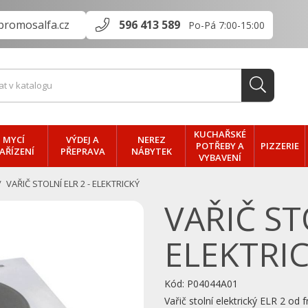
promosalfa.cz
596 413 589
Po-Pá 7:00-15:00
KUCHAŘSKÉ
MYCÍ
VÝDEJ A
NEREZ
PIZZERIE
POTŘEBY A
AŘÍZENÍ
PŘEPRAVA
NÁBYTEK
VYBAVENÍ
VAŘIČ STOLNÍ ELR 2 - ELEKTRICKÝ
VAŘIČ ST
ELEKTRI
Kód:
P04044A01
Vařič stolní elektric­ký ELR 2 