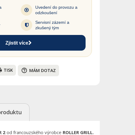
a
Uvedení do provozu a
odzkoušení
Servisní zázemí a
y
zkušený tým
Zjistit více
TISK
help_outline
MÁM DOTAZ
produktu
R 2
od francouzského výrobce
ROLLER GRILL.