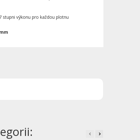
e 7 stupni výkonu pro každou plotnu
0 mm
egorii: