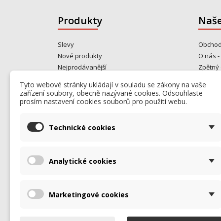
Produkty
Naše
Slevy
Obchod
Nové produkty
O nás -
Nejprodávanější
Zpětný 
Gastro bazar
Kontakt
Tyto webové stránky ukládají v souladu se zákony na vaše
Od rok
zařízení soubory, obecně nazývané cookies. Odsouhlaste
opravuj
prosím nastavení cookies souborů pro použití webu.
Kontakt
Mapa s
Technické cookies
Prodej
Analytické cookies
Marketingové cookies