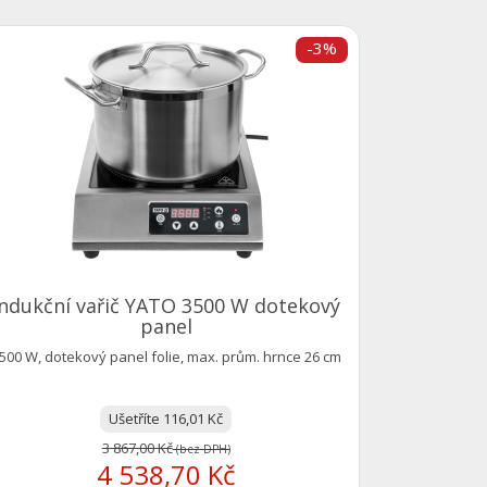
-3%
INDU
plotna n
370x39
indukční vařič YATO 3500 W dotekový
panel
500 W, dotekový panel folie, max. prům. hrnce 26 cm
Ušetříte 116,01 Kč
3 867,00 Kč
(bez DPH)
4 538,70 Kč