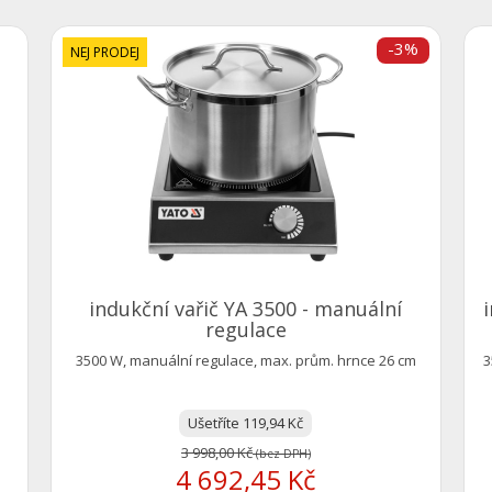
-3%
NEJ PRODEJ
indukční vařič YA 3500 - manuální
regulace
3500 W, manuální regulace, max. prům. hrnce 26 cm
3
Ušetříte 119,94 Kč
3 998,00 Kč
(bez DPH)
4 692,45 Kč