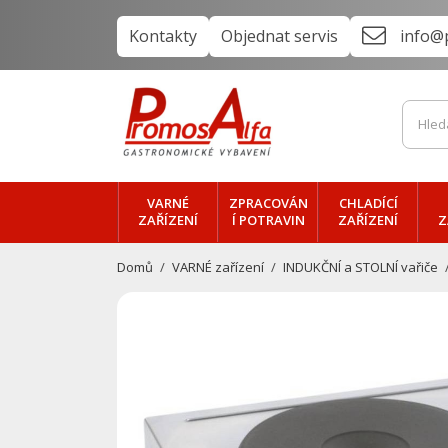
Kontakty
Objednat servis
info@
VARNÉ
ZPRACOVÁN
CHLADÍCÍ
ZAŘÍZENÍ
Í POTRAVIN
ZAŘÍZENÍ
Z
Domů
VARNÉ zařízení
INDUKČNÍ a STOLNÍ vařiče