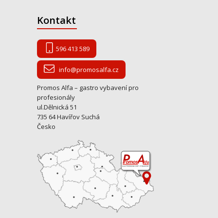
Kontakt
596 413 589
info@promosalfa.cz
Promos Alfa – gastro vybavení pro
profesionály
ul.Dělnická 51
735 64 Havířov Suchá
Česko