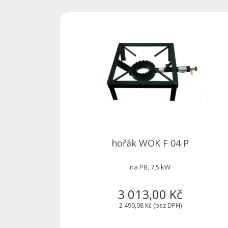
hořák WOK F 04 P
na PB, 7,5 kW
3 013,00 Kč
2 490,08 Kč (bez DPH)