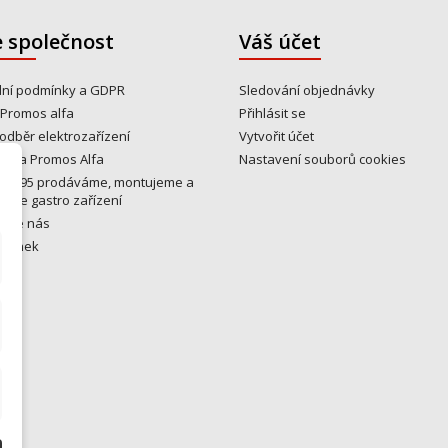
 společnost
Váš účet
ní podmínky a GDPR
Sledování objednávky
 Promos alfa
Přihlásit se
odběr elektrozařízení
Vytvořit účet
y na Promos Alfa
Nastavení souborů cookies
u 1995 prodáváme, montujeme a
eme gastro zařízení
ujte nás
tránek
ny