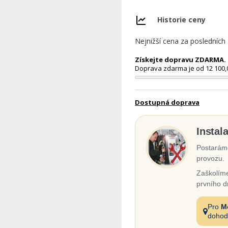
Historie ceny
Nejnižší cena za posledních
Získejte dopravu ZDARMA. N
Doprava zdarma je od 12 100,
Dostupná doprava
Instal
Postaráme
provozu.
Zaškolíme
prvního d
Pro
M
dohod