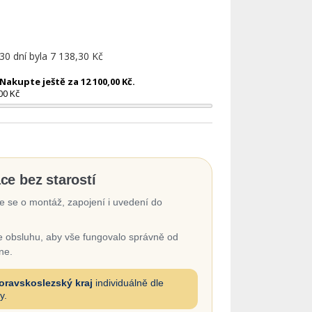
 30 dní byla
7 138,30 Kč
akupte ještě za 12 100,00 Kč.
00 Kč
ace bez starostí
 se o montáž, zapojení i uvedení do
 obsluhu, aby vše fungovalo správně od
ne.
oravskoslezský kraj
individuálně dle
y.