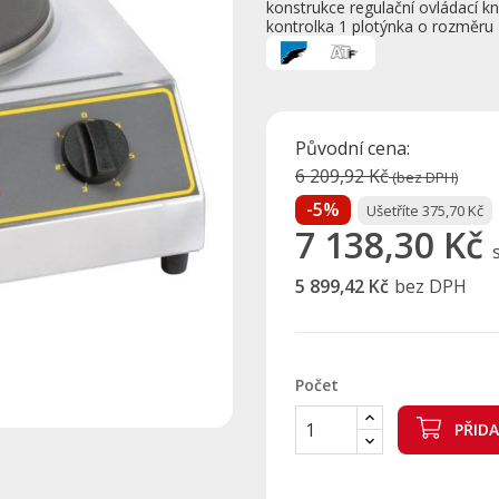
konstrukce regulační ovládací kn
kontrolka 1 plotýnka o rozměr
Původní cena:
6 209,92 Kč
(bez DPH)
-5%
Ušetříte 375,70 Kč
7 138,30 Kč
5 899,42 Kč
bez DPH
Počet
PŘID