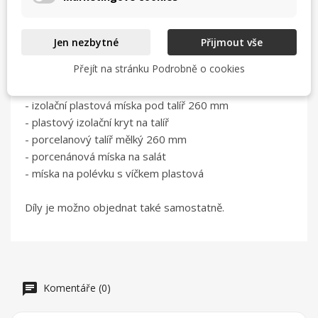
již naporcovaného jídla.
U tohoto systému se předehřívá pouze porcelánové
nádobí a plastové díly slouží k tepelné izolací jídla.
Jen nezbytné
Přijmout vše
Přejít na stránku Podrobně o cookies
Sestavu tabletu Thermoset (komplet) tvoří :
- podnos Glass Euronorm 530x370
- izolační plastová míska pod talíř 260 mm
- plastový izolační kryt na talíř
- porcelanový talíř mělký 260 mm
- porcenánová míska na salát
- míska na polévku s víčkem plastová
Díly je možno objednat také samostatně.
Komentáře (0)