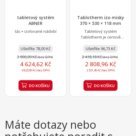
tabletový systém
Tablotherm izo misky
ABNER
370 × 530 × 118 mm
tác + izolované nádobí
Tabletový systém
Tablotherm je cenově
výhodné řešení pro
Ušetříte 78,00 Kč
doručování jídla. Izolovaná
Ušetříte 96,73 Kč
nádoba...
3 900,00 Kč
2 418,18 Kč
(bez DPH)
(bez DPH)
4 624,62 Kč
2 808,96 Kč
3 822,00 Kč (bez DPH)
2 321,45 Kč (bez DPH)
DO KOŠÍKU
DO KOŠÍKU
Máte dotazy nebo