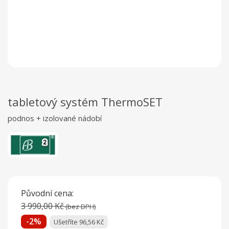
tabletový systém ThermoSET
podnos + izolované nádobí
Původní cena:
3 990,00 Kč
(bez DPH)
-2%
Ušetříte 96,56 Kč