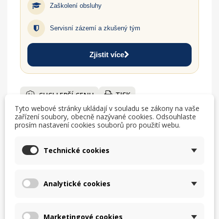
Zaškolení obsluhy
Servisní zázemí a zkušený tým
Zjistit více
TISK
CHCI LEPŠÍ CENU
Tyto webové stránky ukládají v souladu se zákony na vaše
help_outline
MÁM DOTAZ
zařízení soubory, obecně nazývané cookies. Odsouhlaste
prosím nastavení cookies souborů pro použití webu.
Technické cookies
Popis
Analytické cookies
Systém Thermoset se používá k uchování a přepravě
Marketingové cookies