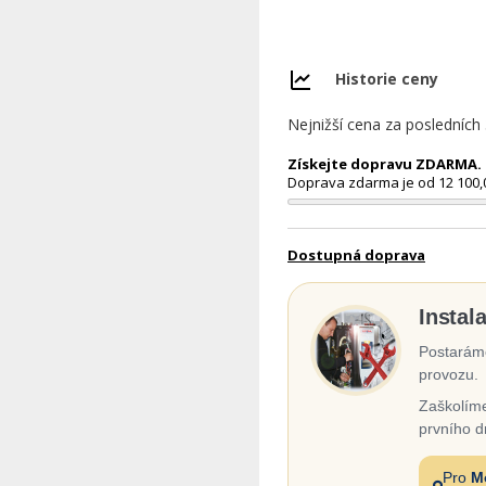
Historie ceny
Nejnižší cena za posledních
Získejte dopravu ZDARMA. N
Doprava zdarma je od 12 100,
Dostupná doprava
Instal
Postaráme
provozu.
Zaškolíme
prvního d
Pro
M