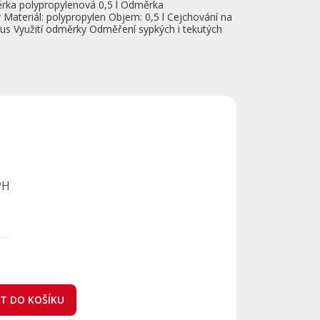
rka polypropylenová 0,5 l Odměrka
 Materiál: polypropylen Objem: 0,5 l Cejchování na
 1 kus Využití odměrky Odměření sypkých i tekutých
PH
AT DO KOŠÍKU