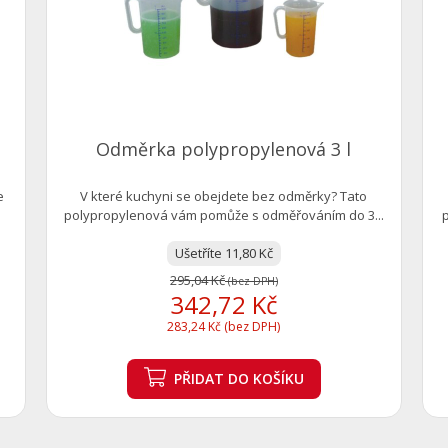
Odměrka polypropylenová 3 l
e
V které kuchyni se obejdete bez odměrky? Tato
polypropylenová vám pomůže s odměřováním do 3...
Ušetříte 11,80 Kč
295,04 Kč
(bez DPH)
342,72 Kč
283,24 Kč (bez DPH)
PŘIDAT
DO KOŠÍKU