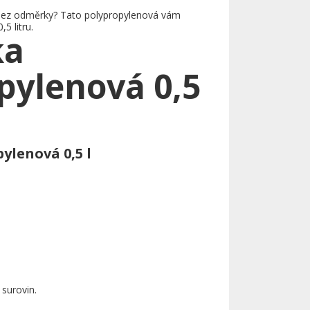
 bez odměrky? Tato polypropylenová vám
 litru.
ka
pylenová 0,5
lenová 0,5 l
surovin.