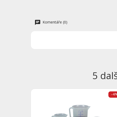
Komentáře (0)
5 dal
-4