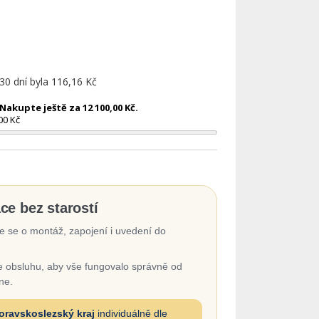
 30 dní byla
116,16 Kč
akupte ještě za 12 100,00 Kč.
00 Kč
ace bez starostí
 se o montáž, zapojení i uvedení do
 obsluhu, aby vše fungovalo správně od
ne.
oravskoslezský kraj
individuálně dle