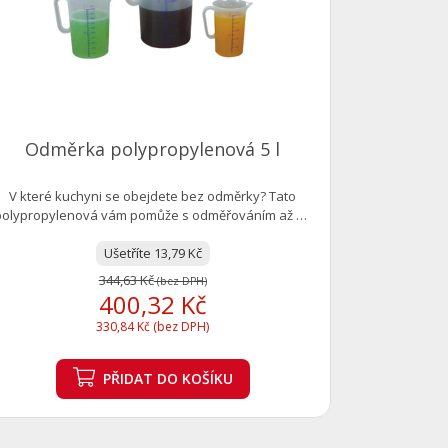
V které k
polypropyle
Odměrka polypropylenová 5 l
V které kuchyni se obejdete bez odměrky? Tato
polypropylenová vám pomůže s odměřováním až do
5...
Ušetříte 13,79 Kč
344,63 Kč
(bez DPH)
400,32 Kč
330,84 Kč (bez DPH)
PŘIDAT
DO KOŠÍKU