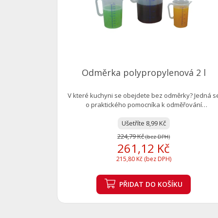
Odměrka polypropylenová 2 l
V které kuchyni se obejdete bez odměrky? Jedná s
o praktického pomocníka k odměřování
potřebného...
Ušetříte 8,99 Kč
224,79 Kč
(bez DPH)
261,12 Kč
215,80 Kč (bez DPH)
PŘIDAT
DO KOŠÍKU