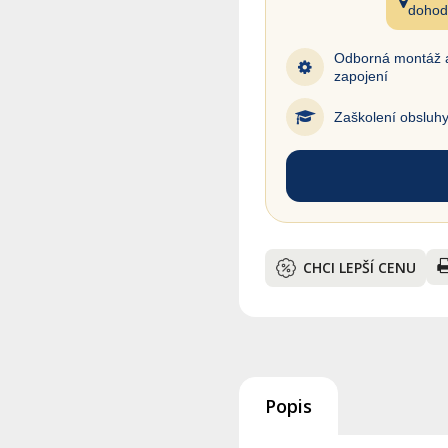
dohod
Odborná montáž 
zapojení
Zaškolení obsluh
CHCI LEPŠÍ CENU
Popis