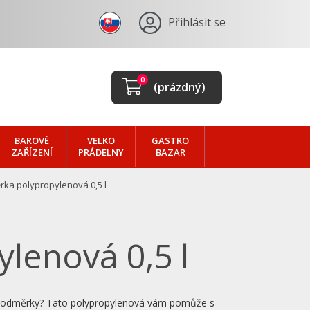
Přihlásit se
0
(prázdný)
BAROVÉ
VELKO
GASTRO
ZAŘÍZENÍ
PRÁDELNY
BAZAR
ka polypropylenová 0,5 l
a
lenová 0,5 l
ez odměrky? Tato polypropylenová vám pomůže s