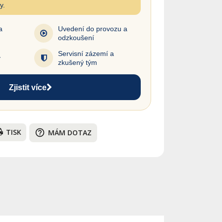
y.
a
Uvedení do provozu a
odzkoušení
Servisní zázemí a
y
zkušený tým
Zjistit více
TISK
help_outline
MÁM DOTAZ