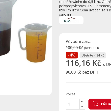
odměřováním do 0,5 litru. Odmě
polypropylenová 0,5 l Parametry
litry i mililitry Cena uveden za
surovin.
Původní cena:
100,00 Kč
(bez DPH)
-4%
Ušetříte 4,84 Kč
116,16 Kč
s D
96,00 Kč
bez DPH
Počet
PŘID