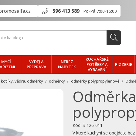
promosalfa.cz
596 413 589
Po-Pá 7:00-15:00
KUCHAŘSKÉ
MYCÍ
VÝDEJ A
NEREZ
PIZZERIE
POTŘEBY A
AŘÍZENÍ
PŘEPRAVA
NÁBYTEK
VYBAVENÍ
 kotlíky, vědra, odměrky
odměrky
odměrky polypropylenové
Odměr
Odměrk
polypropy
Kód:
S-126-011
V které kuchyni se obejdete b