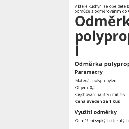
V které kuchyni se obejdete
pomůže s odměřováním do 0,5
Odměr
polypro
l
Odměrka polypropy
Parametry
Materiál: polypropylen
Objem: 0,5 l
Cejchování na litry i mililitry
Cena uveden za 1 kus
Využití odměrky
Odměření sypkých i tekutých 