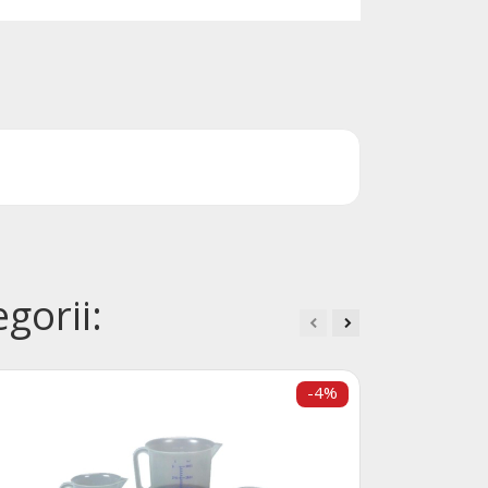
gorii:
-4%
Odmě