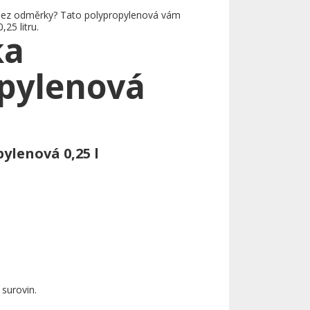
 bez odměrky? Tato polypropylenová vám
5 litru.
ka
pylenová
lenová 0,25 l
surovin.