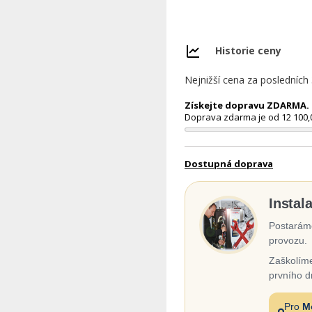
Historie ceny
Nejnižší cena za posledních
Získejte dopravu ZDARMA. N
Doprava zdarma je od 12 100,
Dostupná doprava
Instal
Postaráme
provozu.
Zaškolíme
prvního d
Pro
M