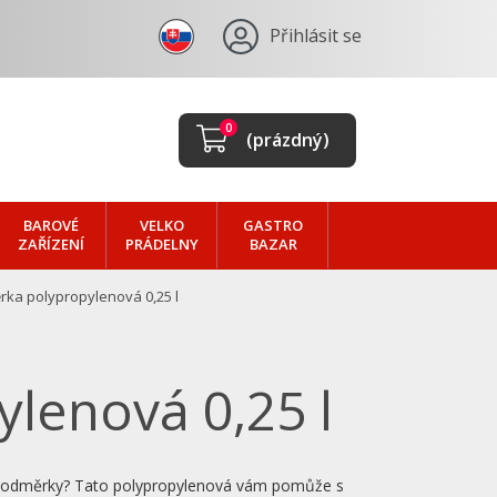
Přihlásit se
0
(prázdný)
BAROVÉ
VELKO
GASTRO
ZAŘÍZENÍ
PRÁDELNY
BAZAR
ka polypropylenová 0,25 l
a
lenová 0,25 l
ez odměrky? Tato polypropylenová vám pomůže s