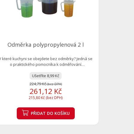
V které k
polypropyle
Odměrka polypropylenová 2 l
V které kuchyni se obejdete bez odměrky? Jedná se
o praktického pomocníka k odměřování
potřebného...
Ušetříte 8,99 Kč
224,79 Kč
(bez DPH)
261,12 Kč
215,80 Kč (bez DPH)
PŘIDAT
DO KOŠÍKU