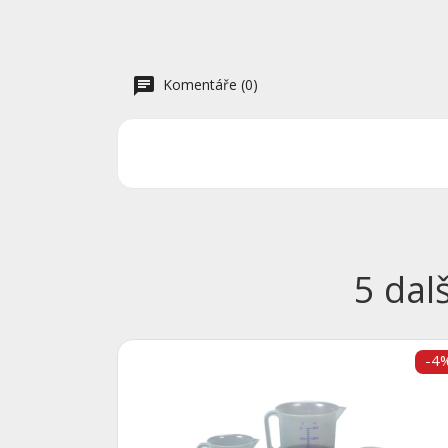
Komentáře (0)
5 dal
-4