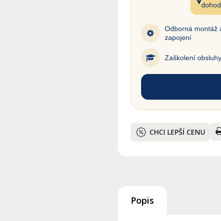
dohod
Odborná montáž 
zapojení
Zaškolení obsluh
CHCI LEPŠÍ CENU
Popis