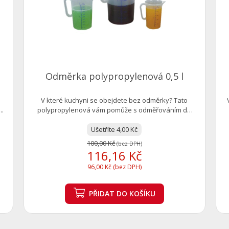
Odměrka polypropylenová 0,5 l
V které kuchyni se obejdete bez odměrky? Tato
..
polypropylenová vám pomůže s odměřováním do
0,5...
Ušetříte 4,00 Kč
100,00 Kč
(bez DPH)
116,16 Kč
96,00 Kč (bez DPH)
PŘIDAT
DO KOŠÍKU