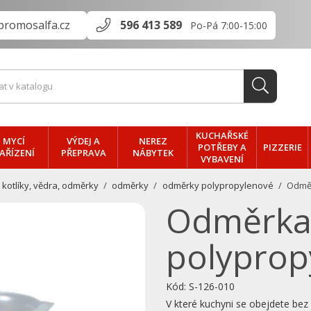
promosalfa.cz
596 413 589
Po-Pá 7:00-15:00
KUCHAŘSKÉ
MYCÍ
VÝDEJ A
NEREZ
PIZZERIE
POTŘEBY A
AŘÍZENÍ
PŘEPRAVA
NÁBYTEK
VYBAVENÍ
 kotlíky, vědra, odměrky
odměrky
odměrky polypropylenové
Odměr
Odměrk
polypropy
Kód:
S-126-010
V které kuchyni se obejdete b