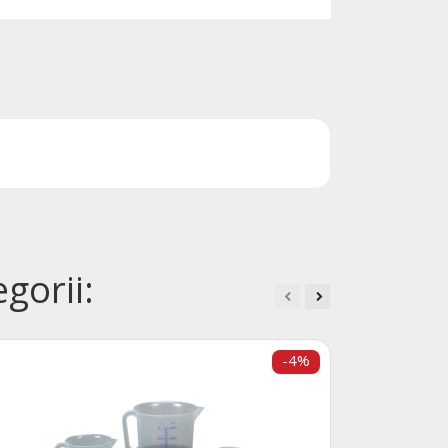
gorii:
-4%
Odmě