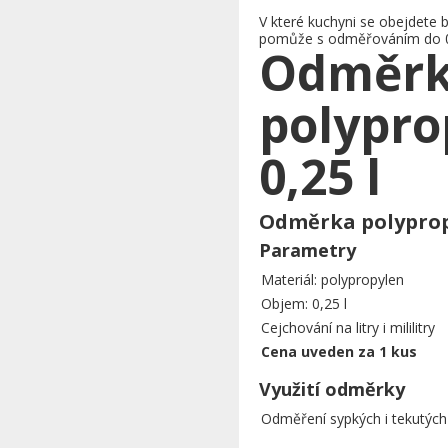
V které kuchyni se obejdete
pomůže s odměřováním do 0,2
Odměr
polypro
0,25 l
Odměrka polypropy
Parametry
Materiál: polypropylen
Objem: 0,25 l
Cejchování na litry i mililitry
Cena uveden za 1 kus
Využití odměrky
Odměření sypkých i tekutých 