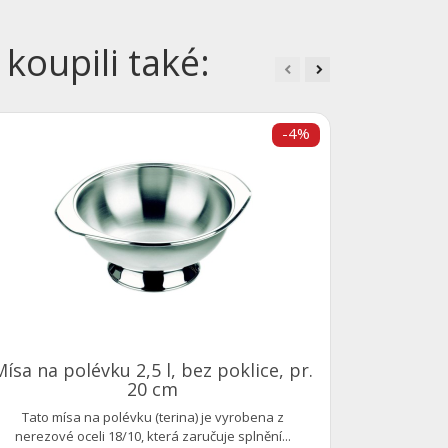
 koupili také:
-4%
Vysoký 
Mísa na polévku 2,5 l, bez poklice, pr.
20 cm
Tato mísa na polévku (terina) je vyrobena z
nerezové oceli 18/10, která zaručuje splnění...