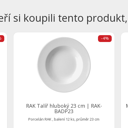
eří si koupili tento produkt,
%
-4%
m
RAK Talíř hluboký 23 cm | RAK-
BADP23
Porcelán RAK , balení 12 ks, průměr 23 cm