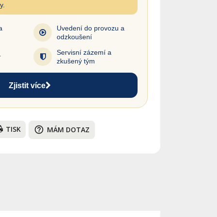
y.
a
Uvedení do provozu a
odzkoušení
Servisní zázemí a
y
zkušený tým
Zjistit více
TISK
help_outline
MÁM DOTAZ