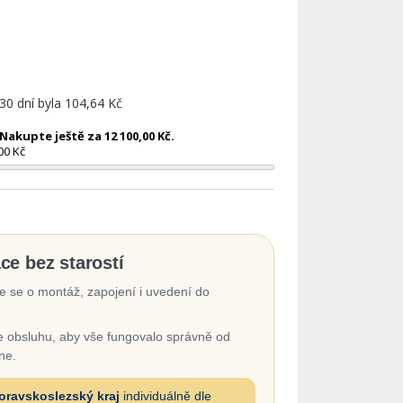
 30 dní byla
104,64 Kč
akupte ještě za 12 100,00 Kč.
00 Kč
ace bez starostí
 se o montáž, zapojení i uvedení do
 obsluhu, aby vše fungovalo správně od
ne.
oravskoslezský kraj
individuálně dle