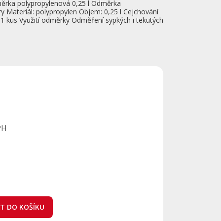
měrka polypropylenová 0,25 l Odměrka
y Materiál: polypropylen Objem: 0,25 l Cejchování
 za 1 kus Využití odměrky Odměření sypkých i tekutých
PH
AT DO KOŠÍKU