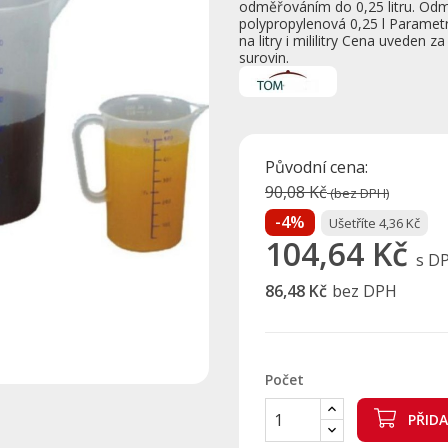
odměřováním do 0,25 litru. Od
polypropylenová 0,25 l Parametr
na litry i mililitry Cena uveden
surovin.
Původní cena:
90,08 Kč
(bez DPH)
-4%
Ušetříte 4,36 Kč
104,64 Kč
s D
86,48 Kč
bez DPH
Počet
PŘID