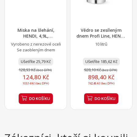
Miska na šlehání,
Vědro se zesíleným
HENDI, 4,9L,
dnem Profi Line, HENDI,
⌀300x(H)118mm
Profi Line,...
Vyrobeno z nerezové oceli
10 litrů
Se zaobleným dnem
Ušetříte 25,79 Kč
Ušetříte 185,62 Kč
128,93 Kč
928,10 Kč
(bez DPH)
(bez DPH)
124,80 Kč
898,40 Kč
103,14 Kč (bez DPH)
742,48 Kč (bez DPH)
DO KOŠÍKU
DO KOŠÍKU