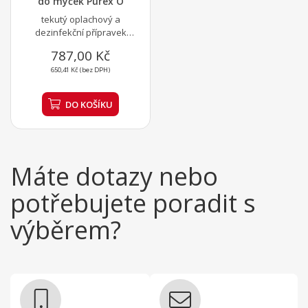
do myček Purex O
tekutý oplachový a
dezinfekční přípravek
pro gastro myčky, obsah
787,00 Kč
kanystr 10 kg
650,41 Kč (bez DPH)
DO KOŠÍKU
Máte dotazy nebo
potřebujete poradit s
výběrem?