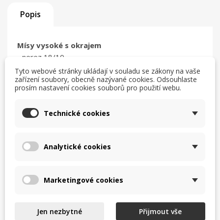
Popis
Mísy vysoké s okrajem
- nerez 18/10
- určeno k profesionálnímu užívání, díky optimálním
Tyto webové stránky ukládají v souladu se zákony na vaše
zařízení soubory, obecně nazývané cookies. Odsouhlaste
rozměrům, síle a jakosti nerezové oceli
prosím nastavení cookies souborů pro použití webu.
mísa pr.15 / v 7,5 cm , 1 litr
Technické cookies
mísa pr.20 / v 9,8 cm, 2,5 lt.
mísa pr.25 / v 12 cm , 5 litrů
mísa pr.30 / v 14 cm , 8 litrů
Analytické cookies
mísa pr.36 / v 17 cm , 14 lt.
mísa pr.38 / v 18 cm , 16 lt.
Marketingové cookies
Jen nezbytné
Přijmout vše
Komentáře (0)