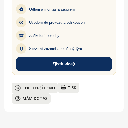
Odborná montáž a zapojení
Uvedení do provozu a odzkoušení
Zaškolení obsluhy
Servisní zázemí a zkušený tým
Zjistit více
TISK
CHCI LEPŠÍ CENU
help_outline
MÁM DOTAZ