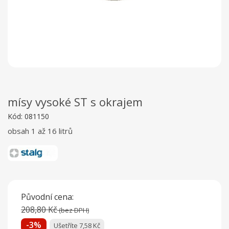
mísy vysoké ST s okrajem
Kód:
081150
obsah 1 až 16 litrů
Původní cena:
208,80 Kč
(bez DPH)
-3%
Ušetříte 7,58 Kč