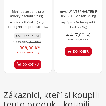
Mycí detergent pro
mycí WINTERHALTER F
myčky nádobí 12 kg |
865 PLUS obsah 25 kg
RM + REDFOX - RM...
■ univerzální tekutý mycí
mycí prostředek vysoké
detergent pro profesionální
kvality 25Kg
myčky nádobí ■ dávkování:
4 417,00 Kč
Ušetříte 59,50 Kč
1 až 5 g...
3 650,41 Kč (bez DPH)
1 190,08 Kč
(bez DPH)
1 368,00 Kč
DO KOŠÍKU
1 130,58 Kč (bez DPH)
DO KOŠÍKU
Zákazníci, kteří si koupili
tento produkt, koupili