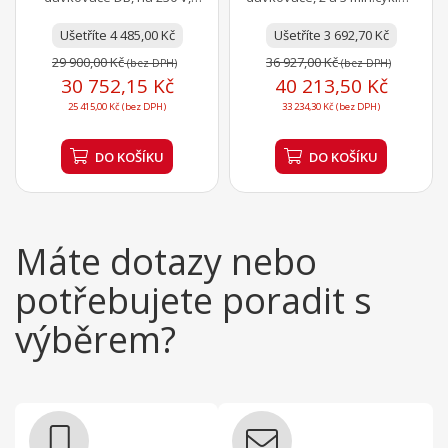
odpadové čerpadlo
odpadové čerpadlo,
Ušetříte 4 485,00 Kč
připojení na 230 V nebo 400
Ušetříte 3 692,70 Kč
V
29 900,00 Kč
36 927,00 Kč
(bez DPH)
(bez DPH)
30 752,15 Kč
40 213,50 Kč
25 415,00 Kč (bez DPH)
33 234,30 Kč (bez DPH)
DO KOŠÍKU
DO KOŠÍKU
Máte dotazy nebo
potřebujete poradit s
výběrem?