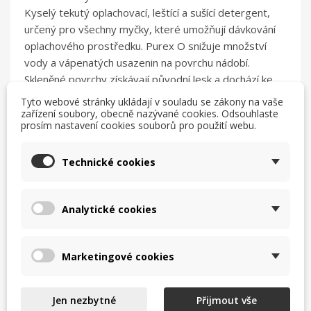
Kyselý tekutý oplachovací, leštící a sušící detergent,
určený pro všechny myčky, které umožňují dávkování
oplachového prostředku. Purex O snižuje množství
vody a vápenatých usazenin na povrchu nádobí.
Skleněné povrchy získávají původní lesk a dochází ke
snazšímu sušení. Purex O je dávkován do mycího
Tyto webové stránky ukládají v souladu se zákony na vaše
stroje automaticky zpravidla 1 - 3 g/l. Při
zařízení soubory, obecně nazývané cookies. Odsouhlaste
prosím nastavení cookies souborů pro použití webu.
koncentračním dávkování se spotřeba pohybuje do 1
g/l.
Technické cookies
Dávkování: 0,1- 0,2g/l
Balení: 10 kg
Analytické cookies
Marketingové cookies
Komentáře (0)
Jen nezbytné
Přijmout vše