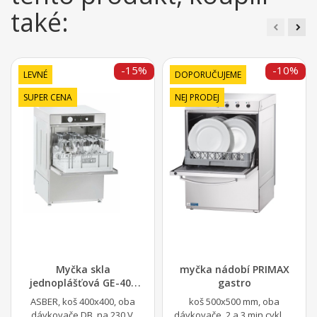
také:
-15%
-10%
LEVNÉ
DOPORUČUJEME
SUPER CENA
NEJ PRODEJ
Myčka skla
myčka nádobí PRIMAX
jednoplášťová GE-400
gastro
B/DD
ASBER, koš 400x400, oba
koš 500x500 mm, oba
dávkovače DB, na 230 V,
dávkovače, 2 a 3 min.cyklus,