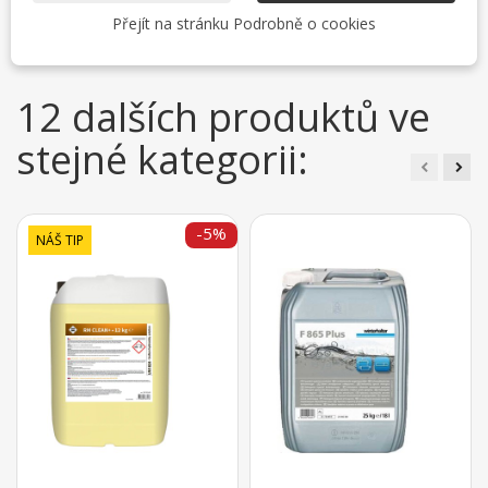
Na tento produkt momentálně není přidána žádná recenze.
Přejít na stránku Podrobně o cookies
12 dalších produktů ve
stejné kategorii:
-5%
NÁŠ TIP