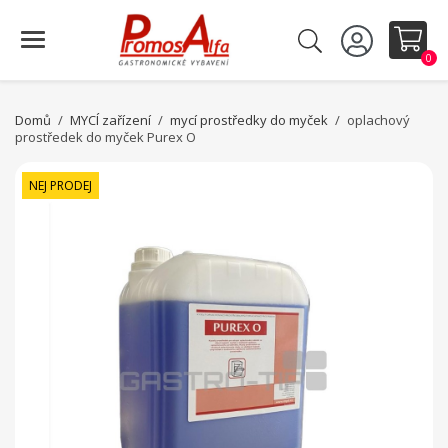
0
Domů
MYCÍ zařízení
mycí prostředky do myček
oplachový
prostředek do myček Purex O
NEJ PRODEJ