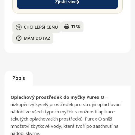
Zjistit více
TISK
CHCI LEPŠÍ CENU
help_outline
MÁM DOTAZ
Popis
Oplachový prostředek do myčky Purex O
-
nízkopěnivý kyselý prostředek pro strojní oplachování
nádobí ve všech typech myček s možností aplikace
tekutých oplachovacích prostředků. Purex O sníží
množství zbytkové vody, která tvoří po zaschnutí na
nádobí skvrny.