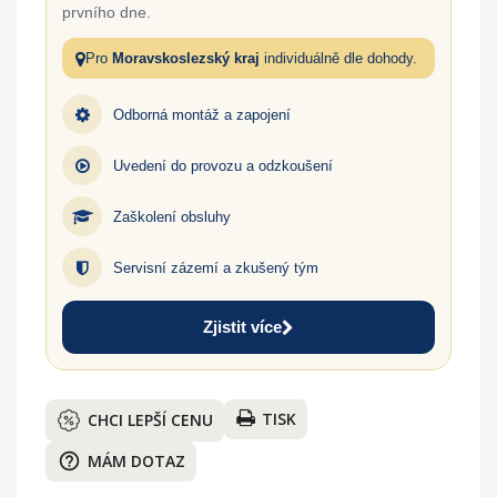
prvního dne.
Pro
Moravskoslezský kraj
individuálně dle dohody.
Odborná montáž a zapojení
Uvedení do provozu a odzkoušení
Zaškolení obsluhy
Servisní zázemí a zkušený tým
Zjistit více
TISK
CHCI LEPŠÍ CENU
help_outline
MÁM DOTAZ