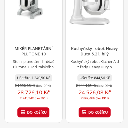
MIXÉR PLANETÁRNÍ
Kuchyňský robot Heavy
PLUTONE 10
Duty 5,2 l, bílý
Stolní planetární hnětač
Kuchyňský robot KitchenAid
Plutone 10 od italského
z řady Heavy Duty o
výrobce SIRMAN.
objemu 5,2 l (pro mixování
profesionální stolní
Ušetříte 1 249,50 Kč
až do hmotnosti 3,2 kg...
Ušetříte 844,56 Kč
planetární...
24 990,08 Kč
21 114,05 Kč
(bez DPH)
(bez DPH)
28 726,10 Kč
24 526,08 Kč
23 740,58 Kč (bez DPH)
20 269,49 Kč (bez DPH)
DO KOŠÍKU
DO KOŠÍKU