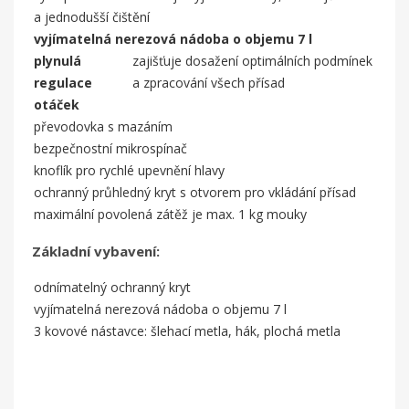
a jednodušší čištění
vyjímatelná nerezová nádoba o objemu 7 l
plynulá
zajišťuje dosažení optimálních podmínek
regulace
a zpracování všech přísad
otáček
převodovka s mazáním
bezpečnostní mikrospínač
knoflík pro rychlé upevnění hlavy
ochranný průhledný kryt s otvorem pro vkládání přísad
maximální povolená zátěž je max. 1 kg mouky
Základní vyba­vení:
odnímatelný ochranný kryt
vyjímatelná nerezová nádoba o objemu 7 l
3 kovové nástavce: šlehací metla, hák, plochá metla