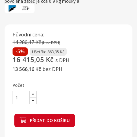
povolená zátěž je cca 0,9 kg mouky a
Původní cena:
14 280,17 Kč
(bez DPH)
-5%
Ušetříte 863,95 Kč
16 415,05 Kč
s DPH
13 566,16 Kč
bez DPH
Počet
PŘIDAT DO KOŠÍKU