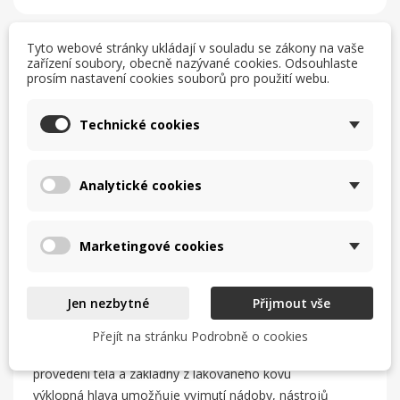
Tyto webové stránky ukládají v souladu se zákony na vaše
zařízení soubory, obecně nazývané cookies. Odsouhlaste
prosím nastavení cookies souborů pro použití webu.
Popis
Detaily produktu
Technické cookies
Stolní planetární mixér Plutone 7Y15
od italského
výrobce
SIRMAN.
Analytické cookies
profesionální stolní planetární hnětač, který šlehá, hněte a
mísí
určeno k míchání vajec, šlehačky, krémů apod.
Marketingové cookies
vhodný do menších a
ke zpracování těst lehké
středních potravinářských
a střední konzistence
Jen nezbytné
Přijmout vše
provozů
není
pro tuhá těsta, nepřetržitý chod a velkou
Přejít na stránku Podrobně o cookies
vhodný
zátěž
provedení těla a základny z lakovaného kovu
výklopná hlava umožňuje vyjmutí nádoby, nástrojů