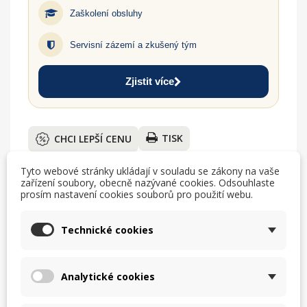
Zaškolení obsluhy
Servisní zázemí a zkušený tým
Zjistit více
TISK
CHCI LEPŠÍ CENU
help_outline
MÁM DOTAZ
Tyto webové stránky ukládají v souladu se zákony na vaše
zařízení soubory, obecně nazývané cookies. Odsouhlaste
prosím nastavení cookies souborů pro použití webu.
Technické cookies
Popis
Analytické cookies
Robot ST 5
s kotlíkem 5,5 litrů určen pro malé