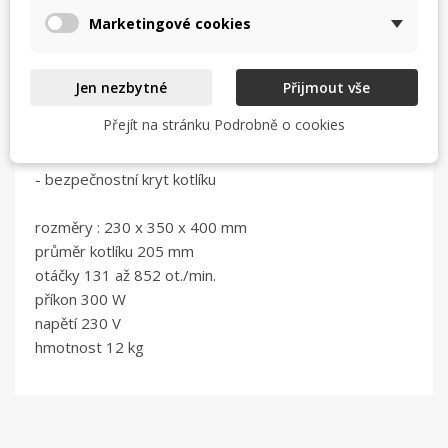
provozy.
Marketingové cookies
Není určen pro stálý, nepřetržitý provoz.
- planetární míchač s třemi nádstavci (metla, hák a
míchač)
Jen nezbytné
Přijmout vše
- plynulá regulace otáček
Přejít na stránku Podrobně o cookies
- součástí které mají přímý kontakt s potravinou jsou
nerezové
- bezpečnostní kryt kotlíku
rozměry : 230 x 350 x 400 mm
průměr kotlíku 205 mm
otáčky 131 až 852 ot./min.
příkon 300 W
napětí 230 V
hmotnost 12 kg