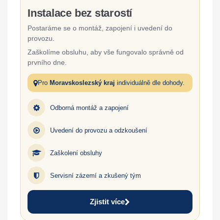
Instalace bez starostí
Postaráme se o montáž, zapojení i uvedení do
provozu.
Zaškolíme obsluhu, aby vše fungovalo správně od
prvního dne.
Pro
Moravskoslezský kraj
individuálně dle dohody.
Odborná montáž a zapojení
Uvedení do provozu a odzkoušení
Zaškolení obsluhy
Servisní zázemí a zkušený tým
Zjistit více