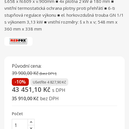
š.658 x hl.609 x v.900mm ■ 4x plotna 2 kW ø 180 mm ■
vnitřní termostatická ochrana plotny proti přehřátí ■ 6-ti
stupňová regulace výkonu ■ el. horkovzdušná trouba GN 1/1
s výkonem 3,13 kW ■ vnitřní rozměry: š x h x v; 548 mm x
360 mm x 338 mm
Původní cena:
39 900,00 Kč
(bez DPH)
-10%
Ušetříte 4 827,90 Kč
43 451,10 Kč
s DPH
35 910,00 Kč
bez DPH
Počet