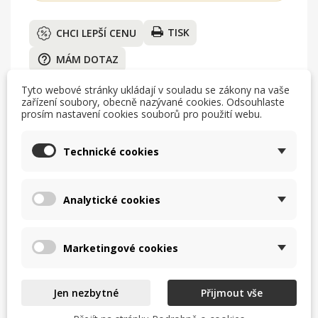
TISK
CHCI LEPŠÍ CENU
help_outline
MÁM DOTAZ
Tyto webové stránky ukládají v souladu se zákony na vaše
zařízení soubory, obecně nazývané cookies. Odsouhlaste
prosím nastavení cookies souborů pro použití webu.
Technické cookies
Analytické cookies
Popis
Detaily produktu
Marketingové cookies
Sap kód: 00002051;
Šířka netto [mm]: 658;
Hloubka netto [mm]: 609;
Výška netto [mm]: 900;
Jen nezbytné
Přijmout vše
Hmotnost netto [kg]: 65.00;
Šířka brutto [mm]: 705;