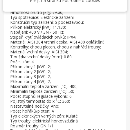
Přejít na stránku Podrobně o cookies
Hloubka brutto [mm]: 725;
Výška brutto [mm]: 1120;
Hmotnost brutto [kg]: 79.00;
Typ spotřebiče: Elektrické zařízení;
Konstruční typ zařízení: S podestavbou;
Příkon elektrický [kW]: 11.130;
Napájení: 400 V / 3N - 50 Hz;
Stupeň krytí ovládacích prvků: IPX4;
Materiál: AISI 304 vrchní deska, AISI 430 opláštění;
Kontrolky: chodu ploten, chodu a nahřátí trouby;
Materiál vrchní desky: AISI 304;
Tloušťka vrchní desky [mm]: 0.80;
Počet zón: 4;
Příkon zóny 1 [kW]: 2;
Příkon zóny 2 [kW]: 2;
Příkon zóny 3 [kW]: 2;
Příkon zóny 4 [kW]: 2;
Maximální teplota zařízení [°C]: 400;
Minimální teplota zařízení [°C]: 50;
Počet stupňů regulace výkonu: 6;
Pojistný termostat do x °C: 360;
Nastavitelné nožičky: Ano;
Počet hořáků/ploten: 4;
Typ elektrických varných zón: Kulaté;
Typ trouby: elektrická horkovzdušná;
Rozměr trouby: GN 1/1;