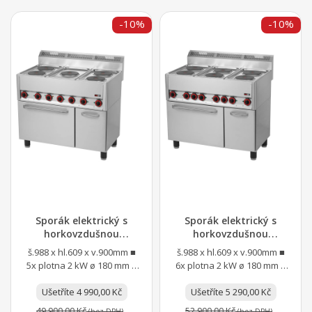
-10%
-10%
Sporák elektrický s
Sporák elektrický s
horkovzdušnou
horkovzdušnou
elektrickou troubou
elektrickou troubou
š.988 x hl.609 x v.900mm ■
š.988 x hl.609 x v.900mm ■
GN...
GN...
5x plotna 2 kW ø 180 mm ■
6x plotna 2 kW ø 180 mm ■
vnitřní termostatická
vnitřní termostatická
ochrana plotny proti...
Ušetříte 4 990,00 Kč
ochrana plotny proti...
Ušetříte 5 290,00 Kč
49 900,00 Kč
52 900,00 Kč
(bez DPH)
(bez DPH)