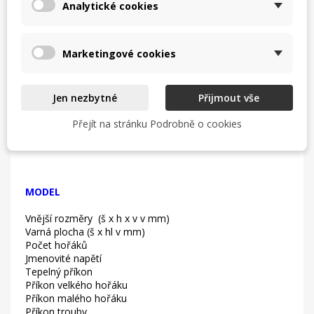
Analytické cookies
PŘÍSLUŠENSTVÍ:
Marketingové cookies
1 x mřížka
1 x klíč uzávěru plynu
1 x redukční kroužek
Jen nezbytné
Přijmout vše
Přejít na stránku Podrobně o cookies
Návod k obsluze
MODEL
Vnější rozměry (š x h x v v mm)
Varná plocha (š x hl v mm)
Počet hořáků
Jmenovité napětí
Tepelný příkon
Příkon velkého hořáku
Příkon malého hořáku
Příkon trouby