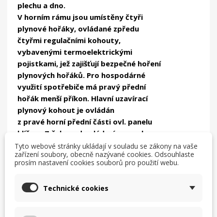
plechu a dno.
V horním rámu jsou umístěny čtyři
plynové hořáky, ovládané zpředu
čtyřmi regulačními kohouty,
vybavenými termoelektrickými
pojistkami, jež zajišťují bezpečné hoření
plynových hořáků. Pro hospodárné
využití spotřebiče má pravý přední
hořák menší příkon. Hlavní uzavírací
plynový kohout je ovládán
z pravé horní přední části ovl. panelu
klíčem. Z čela pod ovládacím panelem
je umístěna výsuvná odkapní mísa
Tyto webové stránky ukládají v souladu se zákony na vaše
zařízení soubory, obecně nazývané cookies. Odsouhlaste
pro přeteklé suroviny. V podstavci
prosím nastavení cookies souborů pro použití webu.
spotřebiče je umístěna elektrická
trouba, která je vybavena horním a
Technické cookies
dolním topným tělesem se
samostatnou regulací teploty a
signalizací zapnutého stavu.