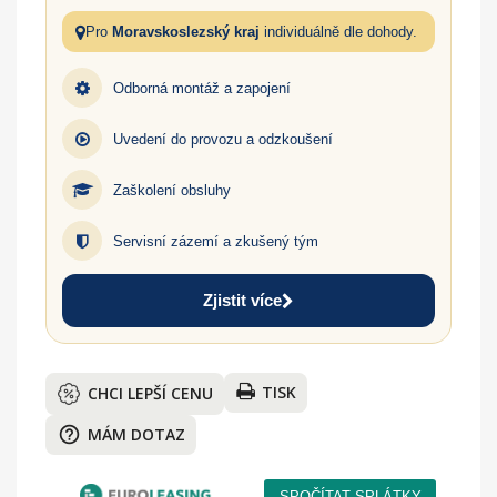
Pro
Moravskoslezský kraj
individuálně dle dohody.
Odborná montáž a zapojení
Uvedení do provozu a odzkoušení
Zaškolení obsluhy
Servisní zázemí a zkušený tým
Zjistit více
TISK
CHCI LEPŠÍ CENU
help_outline
MÁM DOTAZ