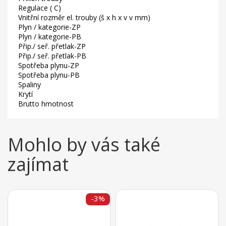
Regulace ( C)
Vnitřní rozměr el. trouby (š x h x v v mm)
Plyn / kategorie-ZP
Plyn / kategorie-PB
Přip./ seř. přetlak-ZP
Přip./ seř. přetlak-PB
Spotřeba plynu-ZP
Spotřeba plynu-PB
Spaliny
Krytí
Brutto hmotnost
Mohlo by vás také
zajímat
-3%