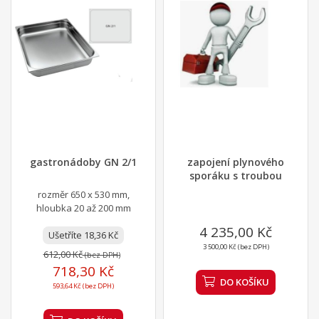
gastronádoby GN 2/1
zapojení plynového
sporáku s troubou
rozměr 650 x 530 mm,
hloubka 20 až 200 mm
4 235,00 Kč
Ušetříte 18,36 Kč
3 500,00 Kč (bez DPH)
612,00 Kč
(bez DPH)
718,30 Kč
DO KOŠÍKU
593,64 Kč (bez DPH)