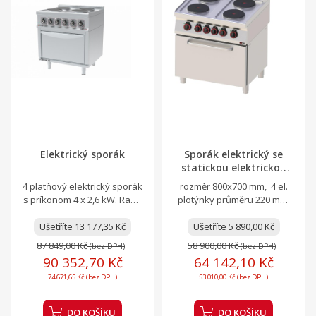
Elektrický sporák
Sporák elektrický se
statickou elektrickou
troubou GN 2/1...
4 platňový elektrický sporák
rozměr 800x700 mm, 4 el.
s príkonom 4 x 2,6 kW. Rada
plotýnky průměru 220 mm,
700.
trouba GN 2/1
Ušetříte 13 177,35 Kč
Ušetříte 5 890,00 Kč
87 849,00 Kč
58 900,00 Kč
(bez DPH)
(bez DPH)
90 352,70 Kč
64 142,10 Kč
74 671,65 Kč (bez DPH)
53 010,00 Kč (bez DPH)
DO KOŠÍKU
DO KOŠÍKU