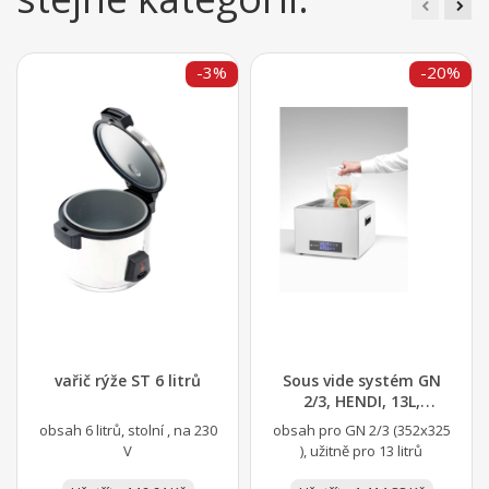
-3%
-20%
vařič rýže ST 6 litrů
Sous vide systém GN
2/3, HENDI, 13L,
230V/400W,...
obsah 6 litrů, stolní , na 230
obsah pro GN 2/3 (352x325
V
), užitně pro 13 litrů