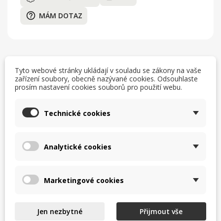
help_outline
MÁM DOTAZ
Tyto webové stránky ukládají v souladu se zákony na vaše
zařízení soubory, obecně nazývané cookies. Odsouhlaste
Popis
prosím nastavení cookies souborů pro použití webu.
Stolní vařič na rýži HE o obsahu hrnce 1,8 litrů
Technické cookies
Pro přípravu a udržování rýže v teple
Nádoba na 4 – 10 misek suchého rýže
V ceně plastová nádoba pro přípravu na páře, odměrka a
Analytické cookies
lžíce na rýže
Snadné čištění, odnímatelná nádoba z hliníku
výška 285 mm
Marketingové cookies
průměr 280 mm
příkon 700 W
Jen nezbytné
Přijmout vše
napětí 230 V