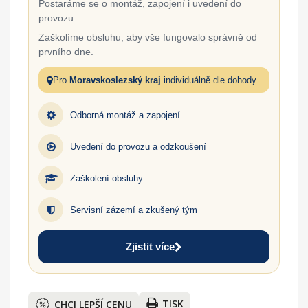
Postaráme se o montáž, zapojení i uvedení do
provozu.
Zaškolíme obsluhu, aby vše fungovalo správně od
prvního dne.
Pro
Moravskoslezský kraj
individuálně dle dohody.
Odborná montáž a zapojení
Uvedení do provozu a odzkoušení
Zaškolení obsluhy
Servisní zázemí a zkušený tým
Zjistit více
TISK
CHCI LEPŠÍ CENU