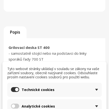
Popis
Grilovací deska ST 400
- samostatně stojící nebo na podstavci do linky
sporáků řady 700 ST
• elektrické smažící desky
Tyto webové stránky ukládají v souladu se zákony na vaše
• rozměry š 400 x hl. 700 x v 250 mm
zařízení soubory, obecně nazývané cookies. Odsouhlaste
• napětí 400 V
prosím nastavení cookies souborů pro použití webu.
• teplota max.: 300 °C
Technické cookies
• konstrukce z nerez oceli
• pracovní plocha 2200 cm2
• otvor na mastnoty v smažící desce
Analytické cookies