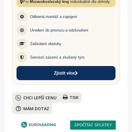
Pro
Moravskoslezský kraj
individuálně dle dohody.
Odborná montáž a zapojení
Uvedení do provozu a odzkoušení
Zaškolení obsluhy
Servisní zázemí a zkušený tým
Zjistit více
TISK
CHCI LEPŠÍ CENU
help_outline
MÁM DOTAZ