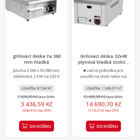
grilovací deska Ya 360
Grilovací deska 32x48
mm hladká
plynová hladká stolní |
REDFOX -...
plocha š.360 x hl.380 mm,
■ varná jednotka pro
elektrická, 2 kW na 230 V
použití na stole nebo na
podestavbě ■ rozměr desky
Ušetříte 87,84 Kč
320 x 480 mm ■ plotna z...
Ušetříte 1 349,01 Kč
2 928,00 Kč
13 490,08 Kč
(bez DPH)
(bez DPH)
3 436,59 Kč
14 690,70 Kč
2 840,16 Kč (bez DPH)
12 141,07 Kč (bez DPH)
DO KOŠÍKU
DO KOŠÍKU