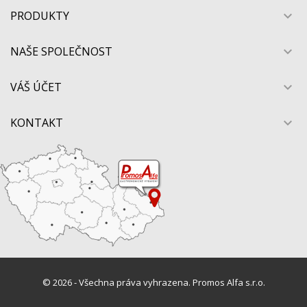
PRODUKTY

NAŠE SPOLEČNOST

VÁŠ ÚČET

KONTAKT

© 2026 - Všechna práva vyhrazena. Promos Alfa s.r.o.