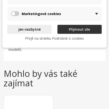
• nádobka na odpad a tuk
• vysoké boční a zadní rantl
Marketingové cookies
• pracovní kontrolka
Smažící grilovací desky můžou být v provedení s
Jen nezbytné
Přijmout vše
hladkou nebo vroubkovanou pracovní plochou
(viz.foto).
Přejít na stránku Podrobně o cookies
Rozhodneme se pro podstavec můžeme vybrat ze tří
modelů.
Mohlo by vás také
zajímat