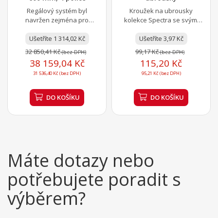
Regálový systém byl
Kroužek na ubrousky
navržen zejména pro
kolekce Spectra se svými
využití v gastronomických
krásnými tvary, oslnivou
provozech. Pyšní se silnou...
Ušetříte 1 314,02 Kč
průsvitností a elegantními...
Ušetříte 3,97 Kč
32 850,41 Kč
99,17 Kč
(bez DPH)
(bez DPH)
38 159,04 Kč
115,20 Kč
31 536,40 Kč (bez DPH)
95,21 Kč (bez DPH)
DO KOŠÍKU
DO KOŠÍKU
Máte dotazy nebo
potřebujete poradit s
výběrem?