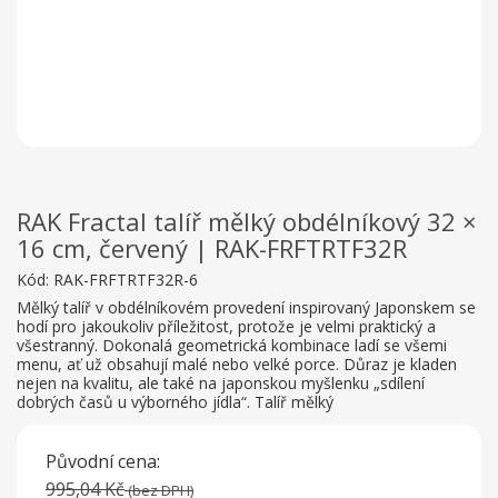
RAK Fractal talíř mělký obdélníkový 32 ×
16 cm, červený | RAK-FRFTRTF32R
Kód:
RAK-FRFTRTF32R-6
Mělký talíř v obdélníkovém provedení inspirovaný Japonskem se
hodí pro jakoukoliv příležitost, protože je velmi praktický a
všestranný. Dokonalá geometrická kombinace ladí se všemi
menu, ať už obsahují malé nebo velké porce. Důraz je kladen
nejen na kvalitu, ale také na japonskou myšlenku „sdílení
dobrých časů u výborného jídla“. Talíř mělký
Původní cena:
995,04 Kč
(bez DPH)