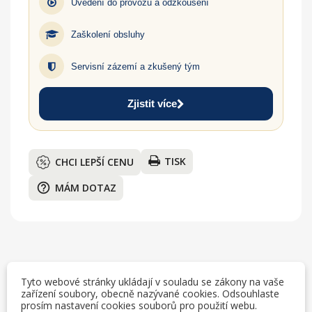
Uvedení do provozu a odzkoušení
Zaškolení obsluhy
Servisní zázemí a zkušený tým
Zjistit více
TISK
CHCI LEPŠÍ CENU
help_outline
MÁM DOTAZ
Popis
Tyto webové stránky ukládají v souladu se zákony na vaše
zařízení soubory, obecně nazývané cookies. Odsouhlaste
prosím nastavení cookies souborů pro použití webu.