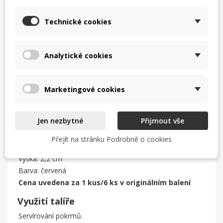
Mělký talíř v obdélníkovém provedení inspirovaný
Japonskem se hodí pro jakoukoliv příležitost, protože je
Technické cookies
velmi praktický a všestranný. Dokonalá geometrická
kombinace ladí se všemi menu, ať už obsahují malé nebo
velké porce. Důraz je kladen nejen na kvalitu, ale také na
japonskou myšlenku „sdílení dobrých časů u výborného
Analytické cookies
jídla“.
Talíř mělký obdélníkový 32 × 16
cm, červený
Marketingové cookies
Fractal talíř mělký obdélníkový 32 ×
16 cm, červený
Parametry
Jen nezbytné
Přijmout vše
Materiál: porcelán
Přejít na stránku Podrobně o cookies
Rozměry: 32 × 16 cm
Výška: 2,2 cm
Barva: červená
Cena uvedena za 1 kus/6 ks v originálním balení
Využití talíře
Servírování pokrmů.