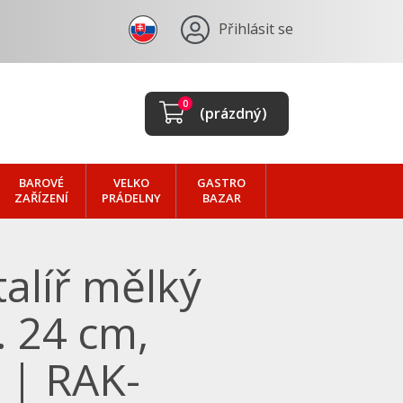
Přihlásit se
0
(prázdný)
BAROVÉ
VELKO
GASTRO
ZAŘÍZENÍ
PRÁDELNY
BAZAR
talíř mělký
. 24 cm,
 | RAK-