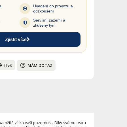
a
Uvedení do provozu a
odzkoušení
Servisní zázemí a
y
zkušený tým
Zjistit více
TISK
help_outline
MÁM DOTAZ
 okamžitě získá vaši pozornost. Díky svému tvaru