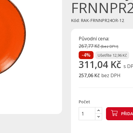
FRNNPR
Kód:
RAK-FRNNPR24OR-12
Původní cena:
267,77 Kč
(bez DPH)
-4%
Ušetříte 12,96 Kč
311,04 Kč
s D
257,06 Kč
bez DPH
Počet
PŘID