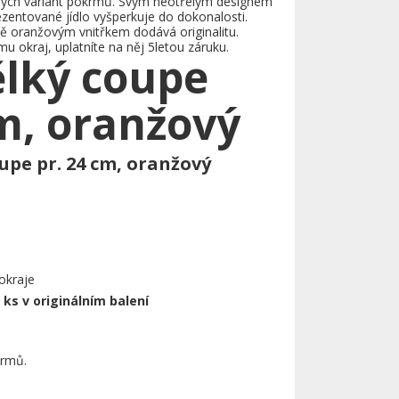
ůzných variant pokrmů. Svým neotřelým designem
ezentované jídlo vyšperkuje do dokonalosti.
ivě oranžovým vnitřkem dodává originalitu.
u okraj, uplatníte na něj 5letou záruku.
ělký coupe
cm, oranžový
oupe pr. 24 cm, oranžový
 okraje
ks v originálním balení
krmů.