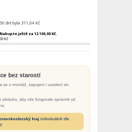
 30 dní byla
311,04 Kč
akupte ještě za 12 100,00 Kč.
00 Kč
ace bez starostí
 se o montáž, zapojení i uvedení do
 obsluhu, aby vše fungovalo správně od
ne.
oravskoslezský kraj
individuálně dle
y.