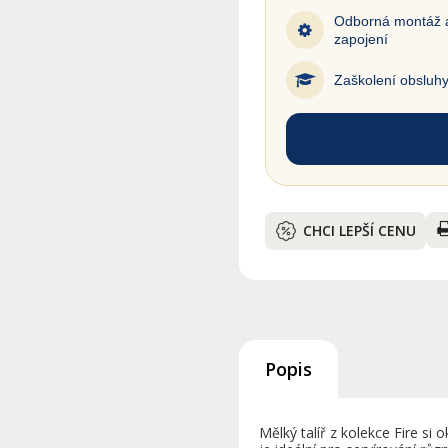
Odborná montáž 
zapojení
Zaškolení obsluh
CHCI LEPŠÍ CENU
Popis
Mělký talíř z kolekce Fire si