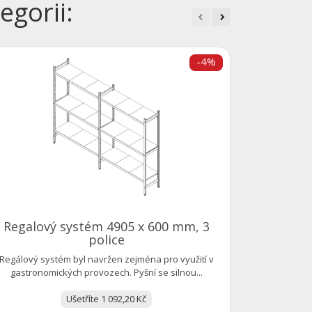
egorii:
-4%
Bravura
Šálek k
porcelánu, k
Regalový systém 4905 x 600 mm, 3
police
Regálový systém byl navržen zejména pro využití v
gastronomických provozech. Pyšní se silnou...
Ušetříte 1 092,20 Kč