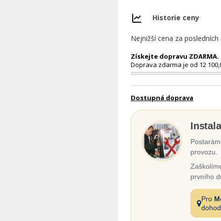
Historie ceny
Nejnižší cena za posledních
Získejte dopravu ZDARMA. N
Doprava zdarma je od 12 100,
Dostupná doprava
Instal
Postaráme
provozu.
Zaškolíme
prvního d
Pro
M
dohod