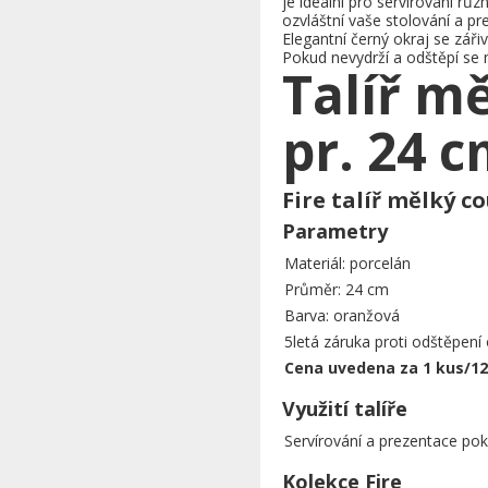
je ideální pro servírování r
ozvláštní vaše stolování a pr
Elegantní černý okraj se zář
Pokud nevydrží a odštěpí se m
Talíř m
pr. 24 
Fire talíř mělký c
Parametry
Materiál: porcelán
Průměr: 24 cm
Barva: oranžová
5letá záruka proti odštěpení
Cena uvedena za 1 kus/12 
Využití talíře
Servírování a prezentace po
Kolekce Fire