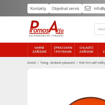
Kontakty
Objednat servis
info@
VARNÉ
ZPRACOVÁN
CHLADÍCÍ
ZAŘÍZENÍ
Í POTRAVIN
ZAŘÍZENÍ
Z
Domů
Tomg - drobné vybavení
RAK Fire talíř mě