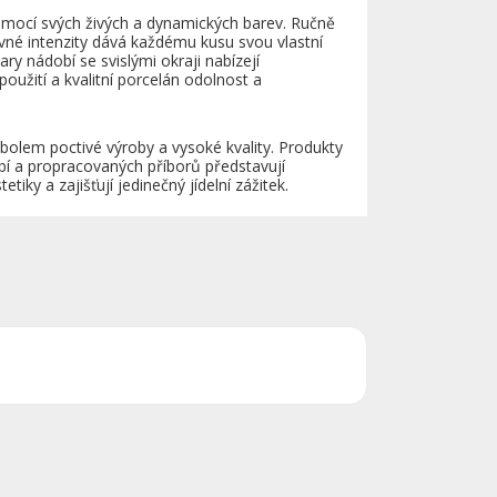
omocí svých živých a dynamických barev. Ručně
evné intenzity dává každému kusu svou vlastní
ary nádobí se svislými okraji nabízejí
oužití a kvalitní porcelán odolnost a
olem poctivé výroby a vysoké kvality. Produkty
 a propracovaných příborů představují
tiky a zajišťují jedinečný jídelní zážitek.