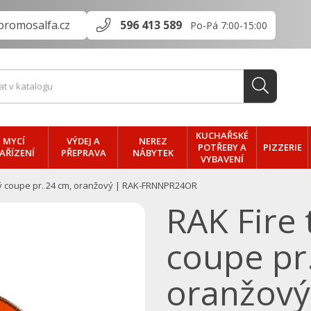
promosalfa.cz
596 413 589
Po-Pá 7:00-15:00
KUCHAŘSKÉ
MYCÍ
VÝDEJ A
NEREZ
PIZZERIE
POTŘEBY A
AŘÍZENÍ
PŘEPRAVA
NÁBYTEK
VYBAVENÍ
lký coupe pr. 24 cm, oranžový | RAK-FRNNPR24OR
RAK Fire 
coupe pr
oranžový