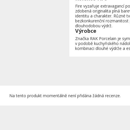
Fire vyzařuje extravagancí p
zdobená originalita plná bar
identitu a charakter. Různé tv
bezkonkurenční rozmanitost p
dlouhodobou výdrž.
Výrobce
Značka RAK Porcelain je symb
v podobě kuchyňského nádobí
kombinaci dlouhé výdrže a este
Na tento produkt momentálně není přidána žádná recenze.