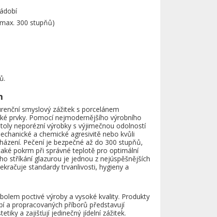
ádobí
(max. 300 stupňů)
ů.
n
urenční smyslový zážitek s porcelánem
ské prvky. Pomocí nejmodernějšího výrobního
 stoly neporézní výrobky s výjimečnou odolností
mechanické a chemické agresivitě nebo kvůli
ázení. Pečení je bezpečné až do 300 stupňů,
 také pokrm při správné teplotě pro optimální
ního stříkání glazurou je jednou z nejúspěšnějších
kračuje standardy trvanlivosti, hygieny a
olem poctivé výroby a vysoké kvality. Produkty
 a propracovaných příborů představují
tiky a zajišťují jedinečný jídelní zážitek.