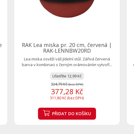
e
RAK Lea miska pr. 20 cm, červená |
RAK-LENNBW20RD
Lea miska osvěží váš jídelní stůl. Zářivá červená
barva v kombinaci s černým orámováním vytvoří...
Ušetříte 12,99 Kč
324,79 Kč
(bez DPH)
377,28 Kč
311,80 Kč (bez DPH)
PŘIDAT
DO KOŠÍKU