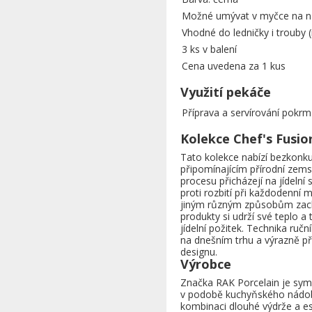
Možné umývat v myčce na n
Vhodné do ledničky i trouby 
3 ks v balení
Cena uvedena za 1 kus
Využití pekáče
Příprava a servírování pokrm
Kolekce Chef's Fusio
Tato kolekce nabízí bezkonk
připomínajícím přírodní zem
procesu přicházejí na jídelní
proti rozbití při každodenní 
jiným různým způsobům zach
produkty si udrží své teplo a
jídelní požitek. Technika ruč
na dnešním trhu a výrazně pře
designu.
Výrobce
Značka RAK Porcelain je symb
v podobě kuchyňského nádobí
kombinaci dlouhé výdrže a este