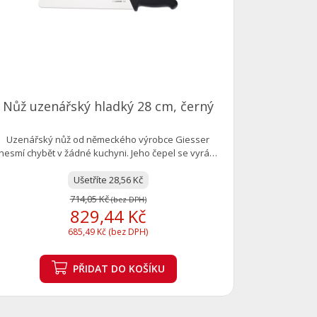
Kvalitní 
designu oživ
Nůž uzenářský hladký 28 cm, černý
Uzenářský nůž od německého výrobce Giesser
nesmí chybět v žádné kuchyni. Jeho čepel se vyrábí
z...
Ušetříte 28,56 Kč
714,05 Kč
(bez DPH)
829,44 Kč
685,49 Kč (bez DPH)
PŘIDAT
DO KOŠÍKU