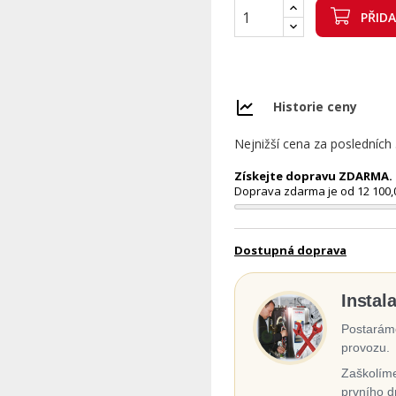
PŘID
Historie ceny
Nejnižší cena za posledních
Získejte dopravu ZDARMA. N
Doprava zdarma je od 12 100,
Dostupná doprava
Instal
Postaráme
provozu.
Zaškolíme
prvního d