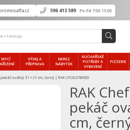
promosalfa.cz
596 413 589
Po-Pá 7:00-15:00
KUCHAŘSKÉ
MYCÍ
VÝDEJ A
NEREZ
PIZZERIE
POTŘEBY A
AŘÍZENÍ
PŘEPRAVA
NÁBYTEK
VYBAVENÍ
 pekáč oválný 31 × 21 cm, černý | RAK-CFOD37BKBD
RAK Chef
pekáč ová
cm, čern