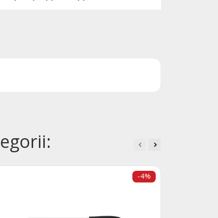
egorii:
-4%
Deska 