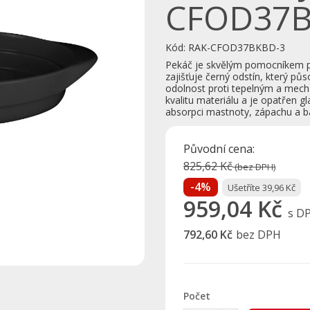
CFOD37
Kód:
RAK-CFOD37BKBD-3
Pekáč je skvělým pomocníkem p
zajišťuje černý odstín, který pů
odolnost proti tepelným a mech
kvalitu materiálu a je opatřen g
absorpci mastnoty, zápachu a ba
Původní cena:
825,62 Kč
(bez DPH)
-4%
Ušetříte 39,96 Kč
959,04 Kč
s D
792,60 Kč
bez DPH
Počet