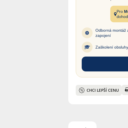
Pro
M
dohod
Odborná montáž 
zapojení
Zaškolení obsluh
CHCI LEPŠÍ CENU