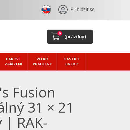
Přihlásit se
0
(prázdný)
BAROVÉ
VELKO
GASTRO
ZAŘÍZENÍ
PRÁDELNY
BAZAR
's Fusion
lný 31 × 21
ý | RAK-