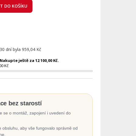
AT DO KOŠÍKU
 30 dní byla
959,04 Kč
akupte ještě za 12 100,00 Kč.
00 Kč
ace bez starostí
 se o montáž, zapojení i uvedení do
 obsluhu, aby vše fungovalo správně od
ne.