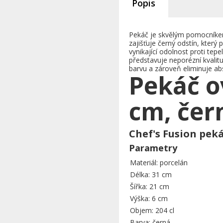
Popis
Pekáč je skvělým pomocníke
zajišťuje černý odstín, který
vynikající odolnost proti t
představuje neporézní kvalitu
barvu a zároveň eliminuje ab
Pekáč o
cm, čer
Chef's Fusion peká
Parametry
Materiál: porcelán
Délka: 31 cm
Šířka: 21 cm
Výška: 6 cm
Objem: 204 cl
Barva: černá