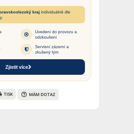
oravskoslezský kraj
individuálně dle
y.
a
Uvedení do provozu a
odzkoušení
Servisní zázemí a
y
zkušený tým
Zjistit více
TISK
help_outline
MÁM DOTAZ