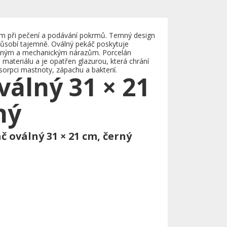
m při pečení a podávání pokrmů. Temný design
 působí tajemně. Oválný pekáč poskytuje
epelným a mechanickým nárazům. Porcelán
 materiálu a je opatřen glazurou, která chrání
sorpci mastnoty, zápachu a bakterií.
válný 31 × 21
ný
č oválný 31 × 21 cm, černý