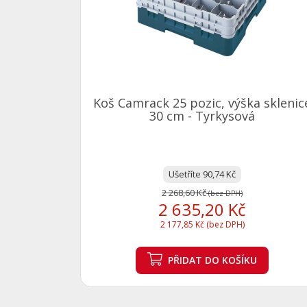
Koš Camrack 25 pozic, výška sklenic
30 cm - Tyrkysová
Ušetříte 90,74 Kč
2 268,60 Kč
(bez DPH)
2 635,20 Kč
2 177,85 Kč (bez DPH)
PŘIDAT
DO KOŠÍKU