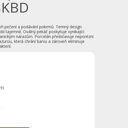
BKBD
ři pečení a podávání pokrmů. Temný design
sobí tajemně. Oválný pekáč poskytuje vynikající
anickým nárazům. Porcelán představuje neporézní
lazurou, která chrání barvu a zároveň eliminuje
kterií.
PH