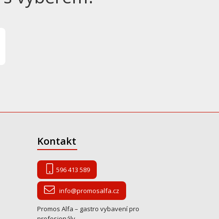
Kontakt
596 413 589
info@promosalfa.cz
Promos Alfa – gastro vybavení pro
profesionály