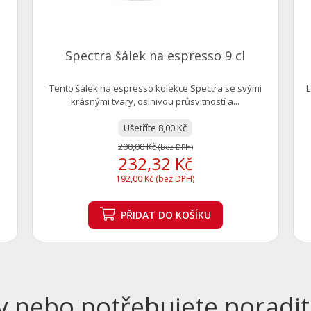
Spectra šálek na espresso 9 cl
Tento šálek na espresso kolekce Spectra se svými
L
krásnými tvary, oslnivou průsvitností a...
Ušetříte 8,00 Kč
200,00 Kč
(bez DPH)
232,32 Kč
192,00 Kč (bez DPH)
PŘIDAT
DO KOŠÍKU
y nebo potřebujete poradit