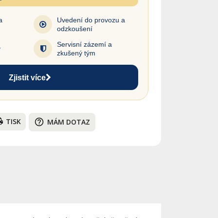
a
Uvedení do provozu a
odzkoušení
Servisní zázemí a
y
zkušený tým
Zjistit více
TISK
help_outline
MÁM DOTAZ