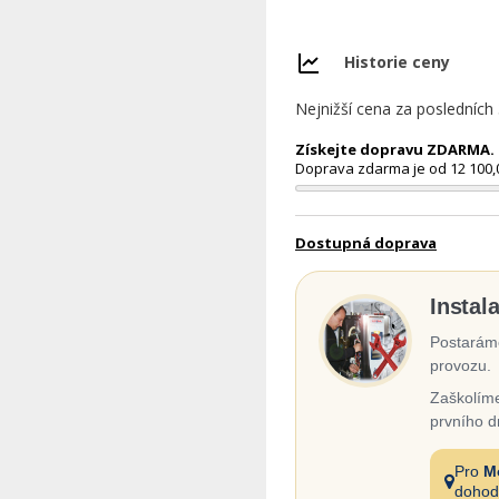
Historie ceny
Nejnižší cena za posledních
Získejte dopravu ZDARMA. N
Doprava zdarma je od 12 100,
Dostupná doprava
Instal
Postaráme
provozu.
Zaškolíme
prvního d
Pro
M
dohod