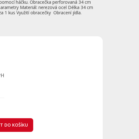
it pomocí háčku. Obracečka perforovaná 34 cm
arametry Materiál: nerezová ocel Délka 34 cm
 1 kus Využití obracečky Obracení jídla.
PH
AT DO KOŠÍKU