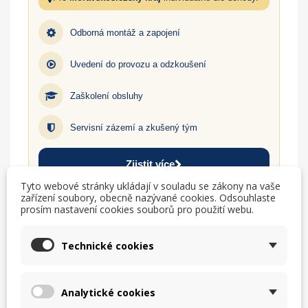
Odborná montáž a zapojení
Uvedení do provozu a odzkoušení
Zaškolení obsluhy
Servisní zázemí a zkušený tým
Zjistit více
Tyto webové stránky ukládají v souladu se zákony na vaše
zařízení soubory, obecně nazývané cookies. Odsouhlaste
prosím nastavení cookies souborů pro použití webu.
TISK
CHCI LEPŠÍ CENU
Technické cookies
help_outline
MÁM DOTAZ
Analytické cookies