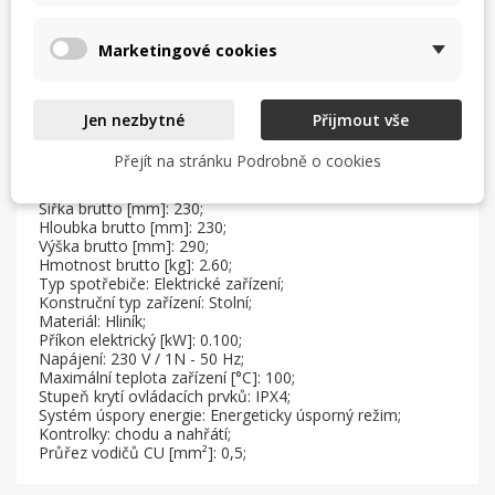
Popis
Marketingové cookies
Sap kód: 00001448;
Jen nezbytné
Přijmout vše
Šířka netto [mm]: 210;
Hloubka netto [mm]: 219;
Přejít na stránku Podrobně o cookies
Výška netto [mm]: 241;
Hmotnost netto [kg]: 2.30;
Šířka brutto [mm]: 230;
Hloubka brutto [mm]: 230;
Výška brutto [mm]: 290;
Hmotnost brutto [kg]: 2.60;
Typ spotřebiče: Elektrické zařízení;
Konstruční typ zařízení: Stolní;
Materiál: Hliník;
Příkon elektrický [kW]: 0.100;
Napájení: 230 V / 1N - 50 Hz;
Maximální teplota zařízení [°C]: 100;
Stupeň krytí ovládacích prvků: IPX4;
Systém úspory energie: Energeticky úsporný režim;
Kontrolky: chodu a nahřátí;
Průřez vodičů CU [mm²]: 0,5;