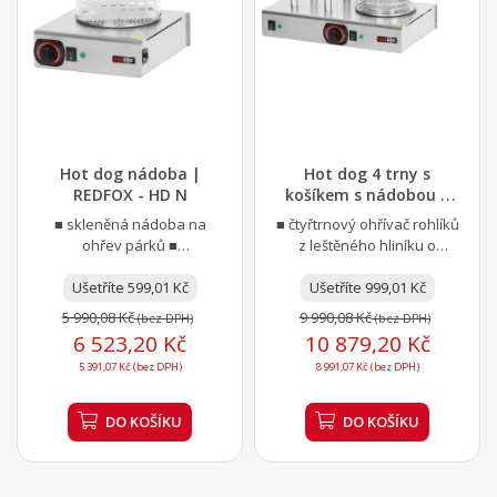
Hot dog nádoba |
Hot dog 4 trny s
REDFOX - HD N
košíkem s nádobou |
REDFOX - HD 04 NK
■ skleněná nádoba na
■ čtyřtrnový ohřívač rohlíků
ohřev párků ■
z leštěného hliníku o
celonerezové provedení ■
průměru 25 mm a délce 190
příkon 1 kW ■ děrované
Ušetříte 599,01 Kč
mm ■ skleněná nádoba...
Ušetříte 999,01 Kč
dno a dělicí...
5 990,08 Kč
9 990,08 Kč
(bez DPH)
(bez DPH)
6 523,20 Kč
10 879,20 Kč
5 391,07 Kč (bez DPH)
8 991,07 Kč (bez DPH)
DO KOŠÍKU
DO KOŠÍKU