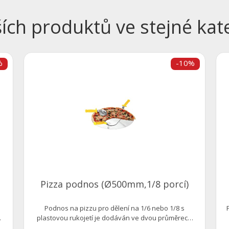
ších produktů ve stejné kate
%
-10%
Pizza podnos (Ø500mm,1/8 porcí)
Podnos na pizzu pro dělení na 1/6 nebo 1/8 s
plastovou rukojetí je dodáván ve dvou průměrech
450...