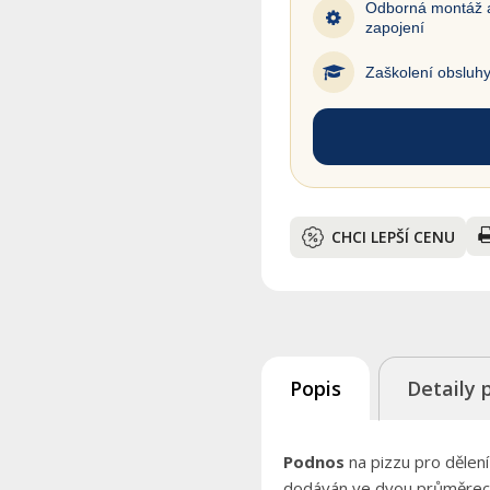
Odborná montáž 
zapojení
Zaškolení obsluh
CHCI LEPŠÍ CENU
Popis
Detaily 
Podnos
na pizzu pro dělen
dodáván ve dvou průměre