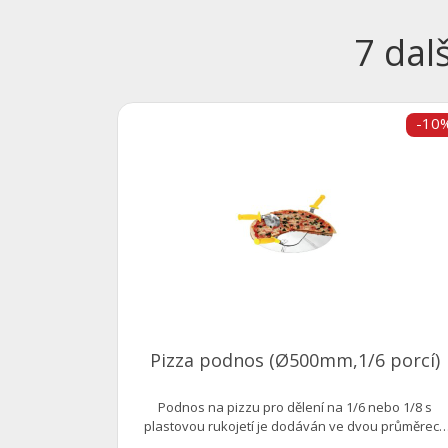
7 dal
-10
Pizza podnos (Ø500mm,1/6 porcí)
Podnos na pizzu pro dělení na 1/6 nebo 1/8 s
plastovou rukojetí je dodáván ve dvou průměrech
450...