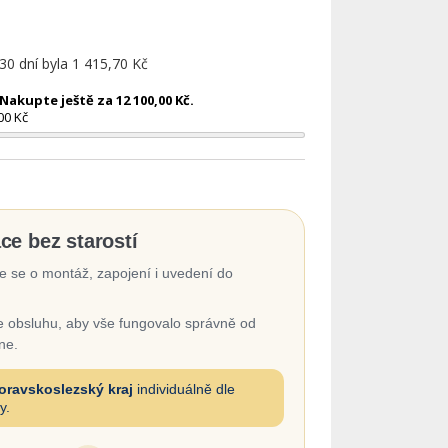
 30 dní byla
1 415,70 Kč
akupte ještě za 12 100,00 Kč.
00 Kč
ace bez starostí
 se o montáž, zapojení i uvedení do
 obsluhu, aby vše fungovalo správně od
ne.
oravskoslezský kraj
individuálně dle
y.