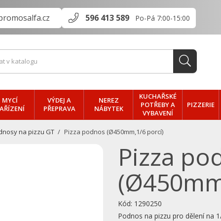
promosalfa.cz
596 413 589
Po-Pá 7:00-15:00
KUCHAŘSKÉ
MYCÍ
VÝDEJ A
NEREZ
PIZZERIE
POTŘEBY A
AŘÍZENÍ
PŘEPRAVA
NÁBYTEK
VYBAVENÍ
dnosy na pizzu GT
Pizza podnos (Ø450mm,1/6 porcí)
Pizza po
(Ø450mm,
Kód:
1290250
Podnos na pizzu pro dělení na 1