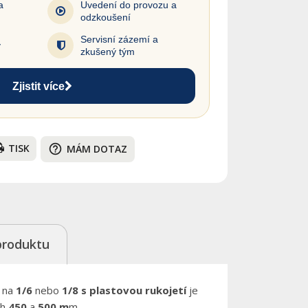
a
Uvedení do provozu a
odzkoušení
Servisní zázemí a
y
zkušený tým
Zjistit více
TISK
help_outline
MÁM DOTAZ
produktu
í na
1/6
nebo
1/8
s plastovou rukojetí
je
ch
450
a
500 m
m.