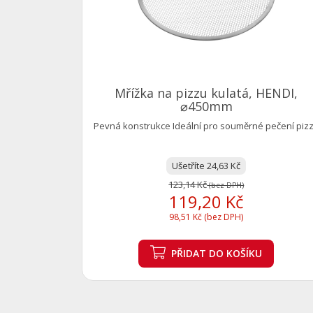
Mřížka na pizzu kulatá, HENDI,
⌀450mm
Pevná konstrukce Ideální pro souměrné pečení piz
Ušetříte 24,63 Kč
123,14 Kč
(bez DPH)
119,20 Kč
98,51 Kč (bez DPH)
PŘIDAT
DO KOŠÍKU