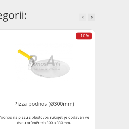
gorii:
-10%
Po
Podnos na pi
d
Pizza podnos (Ø300mm)
Podnos na pizzu s plastovou rukojetí je dodáván ve
dvou průměrech 300 a 330 mm.