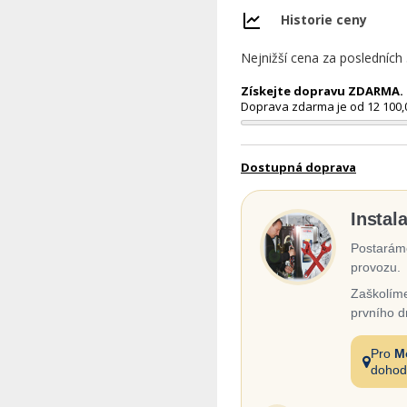
Historie ceny
Nejnižší cena za posledních
Získejte dopravu ZDARMA. N
Doprava zdarma je od 12 100,
Dostupná doprava
Instal
Postaráme
provozu.
Zaškolíme
prvního d
Pro
M
dohod