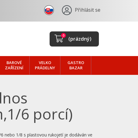
Přihlásit se
0
(prázdný)
BAROVÉ
VELKO
GASTRO
ZAŘÍZENÍ
PRÁDELNY
BAZAR
dnos
1/6 porcí)
/6 nebo 1/8 s plastovou rukojetí je dodáván ve