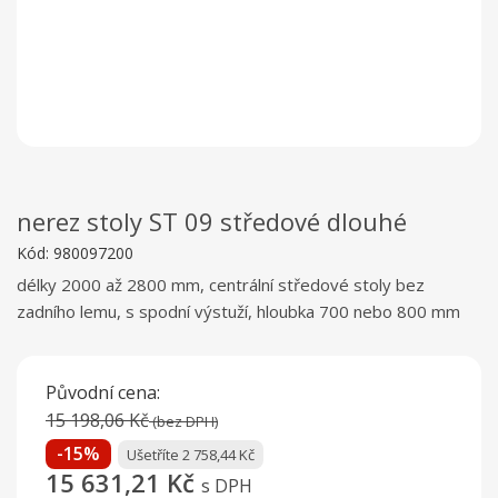
nerez stoly ST 09 středové dlouhé
Kód:
980097200
délky 2000 až 2800 mm, centrální středové stoly bez
zadního lemu, s spodní výstuží, hloubka 700 nebo 800 mm
Původní cena:
15 198,06 Kč
(bez DPH)
-15%
Ušetříte 2 758,44 Kč
15 631,21 Kč
s DPH