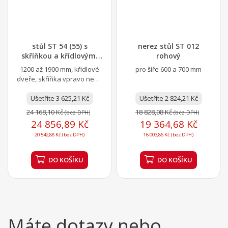
stůl ST 54 (55) s
nerez stůl ST 012
skříňkou a křídlovými
rohový
dvířky
1200 až 1900 mm, křídlové
pro šíře 600 a 700 mm
dveře, skříňka vpravo nebo
vlevo
Ušetříte 3 625,21 Kč
Ušetříte 2 824,21 Kč
24 168,10 Kč
18 828,08 Kč
(bez DPH)
(bez DPH)
24 856,89 Kč
19 364,68 Kč
20 542,88 Kč (bez DPH)
16 003,86 Kč (bez DPH)
DO KOŠÍKU
DO KOŠÍKU
Máte dotazy nebo