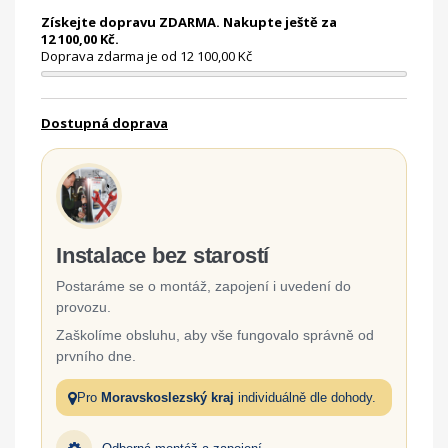
Získejte dopravu ZDARMA. Nakupte ještě za
12 100,00 Kč.
Doprava zdarma je od 12 100,00 Kč
Dostupná doprava
Instalace bez starostí
Postaráme se o montáž, zapojení i uvedení do
provozu.
Zaškolíme obsluhu, aby vše fungovalo správně od
prvního dne.
Pro
Moravskoslezský kraj
individuálně dle dohody.