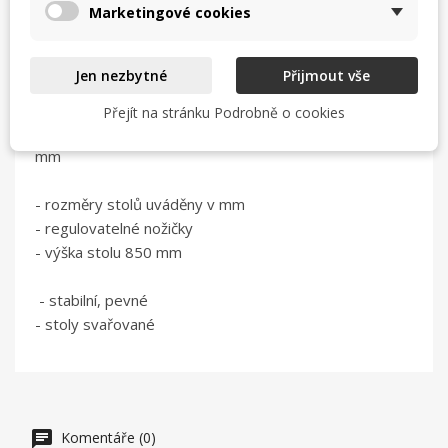
Marketingové cookies
Nerez stoly ST 09 středové dlouhé
Jen nezbytné
Přijmout vše
délky 2000 až 2800 mm, centrální středové stoly bez
Přejít na stránku Podrobně o cookies
zadního lemu, s spodní výstuží, hloubka 700 nebo 800
mm
- rozměry stolů uváděny v mm
- regulovatelné nožičky
- výška stolu 850 mm
- stabilní, pevné
- stoly svařované
Komentáře (0)