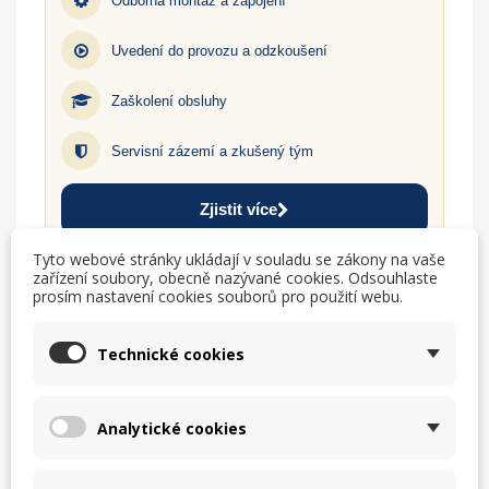
Odborná montáž a zapojení
Uvedení do provozu a odzkoušení
Zaškolení obsluhy
Servisní zázemí a zkušený tým
Zjistit více
Tyto webové stránky ukládají v souladu se zákony na vaše
zařízení soubory, obecně nazývané cookies. Odsouhlaste
prosím nastavení cookies souborů pro použití webu.
TISK
CHCI LEPŠÍ CENU
help_outline
MÁM DOTAZ
Technické cookies
Analytické cookies
Popis