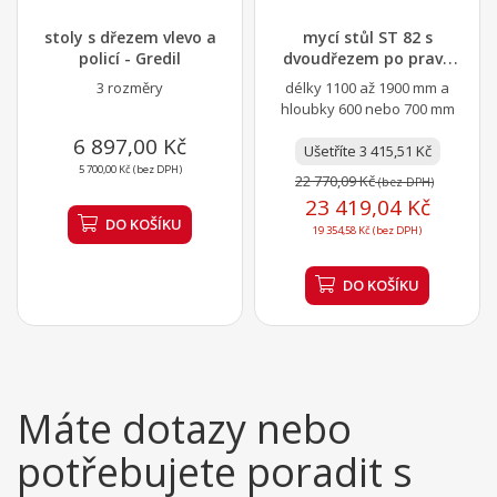
stoly s dřezem vlevo a
mycí stůl ST 82 s
policí - Gredil
dvoudřezem po pravé
straně a policí
3 rozměry
délky 1100 až 1900 mm a
hloubky 600 nebo 700 mm
6 897,00 Kč
Ušetříte 3 415,51 Kč
5 700,00 Kč (bez DPH)
22 770,09 Kč
(bez DPH)
23 419,04 Kč
DO KOŠÍKU
19 354,58 Kč (bez DPH)
DO KOŠÍKU
Máte dotazy nebo
potřebujete poradit s