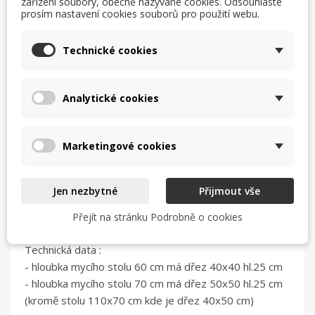
zařízení soubory, obecně nazývané cookies. Odsouhlaste
prosím nastavení cookies souborů pro použití webu.
Technické cookies
Popis
Mycí stůl ST s dvoudřezem po levé straně a
Analytické cookies
spodní policí
- kvalita provedení
Marketingové cookies
- s spodní policí
- otvor pro baterii 33 mm
- výška spodní police od podlahy 15 cm
Jen nezbytné
Přijmout vše
- zadní nohy odsazené od zádí stolu
- vrchní prolis po obvodě desky
Přejít na stránku Podrobně o cookies
Technická data :
- hloubka mycího stolu 60 cm má dřez 40x40 hl.25 cm
- hloubka mycího stolu 70 cm má dřez 50x50 hl.25 cm
(kromě stolu 110x70 cm kde je dřez 40x50 cm)