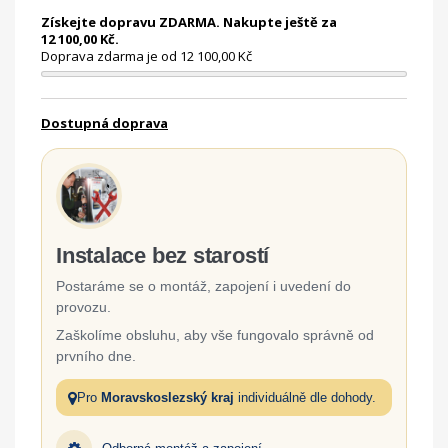
Získejte dopravu ZDARMA. Nakupte ještě za
12 100,00 Kč.
Doprava zdarma je od 12 100,00 Kč
Dostupná doprava
Instalace bez starostí
Postaráme se o montáž, zapojení i uvedení do
provozu.
Zaškolíme obsluhu, aby vše fungovalo správně od
prvního dne.
Pro
Moravskoslezský kraj
individuálně dle dohody.