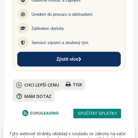
Odborná montáž a zapojení
Uvedení do provozu a odzkoušení
Zaškolení obsluhy
Servisní zázemí a zkušený tým
Zjistit více
TISK
CHCI LEPŠÍ CENU
help_outline
MÁM DOTAZ
Tyto webové stránky ukládají v souladu se zákony na vaše