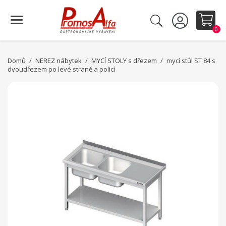
0
Domů
NEREZ nábytek
MYCÍ STOLY s dřezem
mycí stůl ST 84 s
dvoudřezem po levé straně a policí