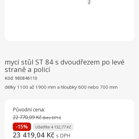
mycí stůl ST 84 s dvoudřezem po levé
straně a policí
Kód:
980846110
délky 1100 až 1900 mm a hloubky 600 nebo 700 mm
Původní cena:
22 770,09 Kč
(bez DPH)
-15%
Ušetříte 4 132,77 Kč
23 419,04 Kč
s DPH