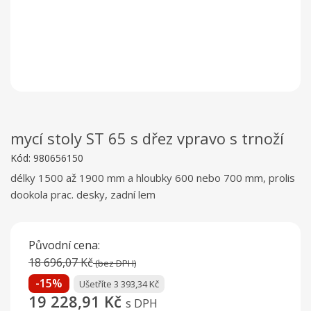
mycí stoly ST 65 s dřez vpravo s trnoží
Kód:
980656150
délky 1500 až 1900 mm a hloubky 600 nebo 700 mm, prolis
dookola prac. desky, zadní lem
Původní cena:
18 696,07 Kč
(bez DPH)
-15%
Ušetříte 3 393,34 Kč
19 228,91 Kč
s DPH