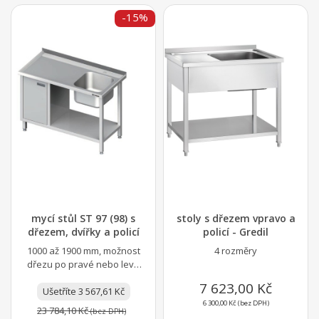
-15%
mycí stůl ST 97 (98) s
stoly s dřezem vpravo a
dřezem, dvířky a policí
policí - Gredil
1000 až 1900 mm, možnost
4 rozměry
dřezu po pravé nebo levé
straně
7 623,00 Kč
Ušetříte 3 567,61 Kč
6 300,00 Kč (bez DPH)
23 784,10 Kč
(bez DPH)