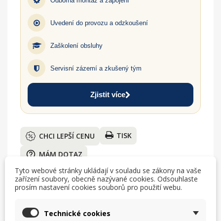
Odborná montáž a zapojení
Uvedení do provozu a odzkoušení
Zaškolení obsluhy
Servisní zázemí a zkušený tým
Zjistit více
TISK
CHCI LEPŠÍ CENU
help_outline
MÁM DOTAZ
Tyto webové stránky ukládají v souladu se zákony na vaše
zařízení soubory, obecně nazývané cookies. Odsouhlaste
prosím nastavení cookies souborů pro použití webu.
Technické cookies
Popis