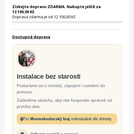
Získejte dopravu ZDARMA. Nakupte ještě za
12 100,00 Kč.
Doprava zdarma je od 12 100,00 Kč
Dostupná doprava
Instalace bez starostí
Postaráme se o montáž, zapojení i uvedení do
provozu.
Zaškolíme obsluhu, aby vše fungovalo správně od
prvního dne.
Pro
Moravskoslezský kraj
individuálně dle dohody.