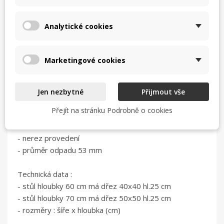
Analytické cookies
Mycí stoly s dřezem ST 65 po pravé straně a
spodní výztuží
- nohy zesílené spodní výstuží
Marketingové cookies
- vrchní prolis po obvodě stolů
- mycího dřez lisovaný s oblými rohy
- pevné , stabilní, kvalitní provedení
Jen nezbytné
Přijmout vše
- nohy jaklové 40*40 mm , stavitelné v rozsaho 85-90
Přejít na stránku Podrobně o cookies
cm za pomocí regulovatelných nožiček.
- zadní lem
- nerez provedení
- průměr odpadu 53 mm
Technická data :
- stůl hloubky 60 cm má dřez 40x40 hl.25 cm
- stůl hloubky 70 cm má dřez 50x50 hl.25 cm
- rozměry : šíře x hloubka (cm)