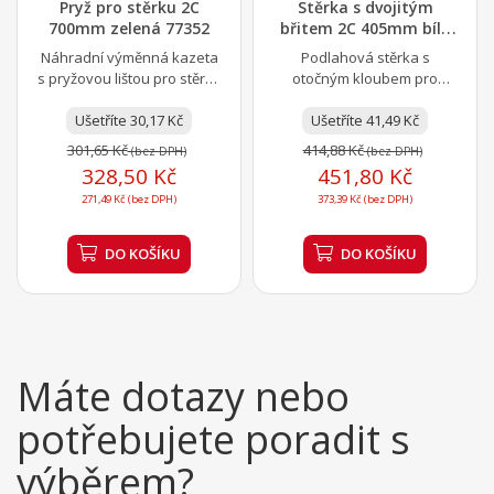
Pryž pro stěrku 2C
Stěrka s dvojitým
700mm zelená 77352
břitem 2C 405mm bílá
77125
Náhradní výměnná kazeta
Podlahová stěrka s
s pryžovou lištou pro stěrky
otočným kloubem pro
7715x a 7725x. Výrobek
efektivní odstranění vody a
společnosti Vikan je...
Ušetříte 30,17 Kč
nečistot. Opotřebenou pryž
Ušetříte 41,49 Kč
je...
301,65 Kč
414,88 Kč
(bez DPH)
(bez DPH)
328,50 Kč
451,80 Kč
271,49 Kč (bez DPH)
373,39 Kč (bez DPH)
DO KOŠÍKU
DO KOŠÍKU
Máte dotazy nebo
potřebujete poradit s
výběrem?