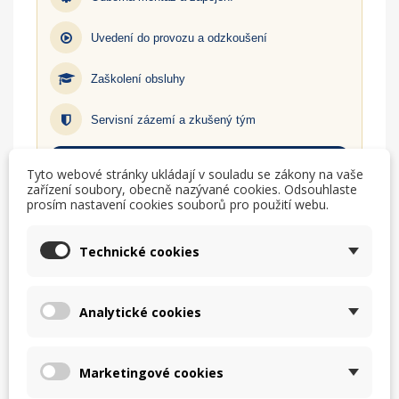
Uvedení do provozu a odzkoušení
Zaškolení obsluhy
Servisní zázemí a zkušený tým
Zjistit více
Tyto webové stránky ukládají v souladu se zákony na vaše
zařízení soubory, obecně nazývané cookies. Odsouhlaste
prosím nastavení cookies souborů pro použití webu.
TISK
CHCI LEPŠÍ CENU
Technické cookies
help_outline
MÁM DOTAZ
Analytické cookies
Marketingové cookies
Popis
Detaily produktu