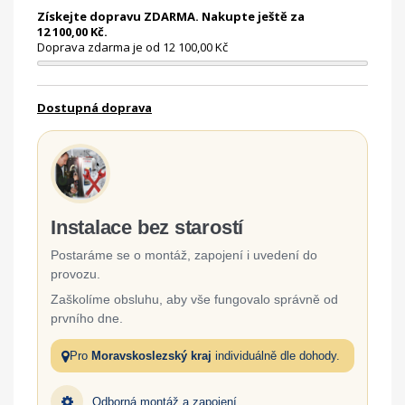
Získejte dopravu ZDARMA. Nakupte ještě za
12 100,00 Kč.
Doprava zdarma je od 12 100,00 Kč
Dostupná doprava
Instalace bez starostí
Postaráme se o montáž, zapojení i uvedení do
provozu.
Zaškolíme obsluhu, aby vše fungovalo správně od
prvního dne.
Pro
Moravskoslezský kraj
individuálně dle dohody.
Odborná montáž a zapojení