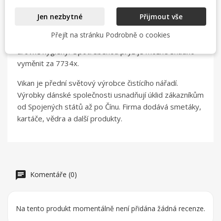
Jen nezbytné
Přijmout vše
Kvalitní podlahová stěrka pro efektivní odstranění vody
Přejít na stránku Podrobně o cookies
a nečistot. Výrobek je vhodný k udržování vysoké
úrovně hygieny. Opotřebenou pryž je možné snadno
vyměnit za 7734x.
Vikan je přední světový výrobce čistícího nářadí.
Výrobky dánské společnosti usnadňují úklid zákazníkům
od Spojených států až po Čínu. Firma dodává smetáky,
kartáče, vědra a další produkty.
Komentáře (0)
Na tento produkt momentálně není přidána žádná recenze.