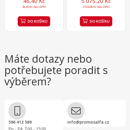
46,40 Kč
5 075,20 Kč
38,35 Kč (bez DPH)
4 194,38 Kč (bez DPH)
DO KOŠÍKU
DO KOŠÍKU
Máte dotazy nebo
potřebujete poradit s
výběrem?
596 413 589
info@promosalfa.cz
Po - Pá: 7:00 - 15:00