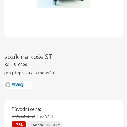
vozík na koše ST
Kód:
810000
pro přepravu a skladování
Původní cena:
2 936,00 Kč
(bez DPH)
-3%
Ušetříte 106,58 Kč