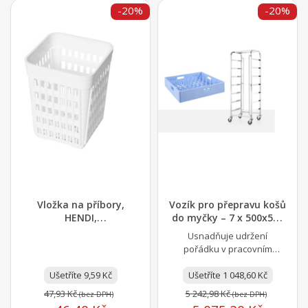
-20%
-20%
Vložka na příbory,
Vozík pro přepravu košů
HENDI,
do myčky – 7 x 500x500
110x110x(H)140mm
mm, HENDI,...
Usnadňuje udržení
pořádku v pracovním
prostoru kolem myčky
Ušetříte 9,59 Kč
Pevná šroubovaná
Ušetříte 1 048,60 Kč
konstrukce z nerezové...
47,93 Kč
5 242,98 Kč
(bez DPH)
(bez DPH)