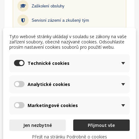
Zaškolení obsluhy
Servisní zázemí a zkušený tým
Tyto webové stránky ukládají v souladu se zákony na vaše
Zjistit více
zařízení soubory, obecně nazývané cookies. Odsouhlaste
prosím nastavení cookies souborů pro použití webu.
TISK
CHCI LEPŠÍ CENU
Technické cookies
help_outline
MÁM DOTAZ
Analytické cookies
Marketingové cookies
Popis
Jen nezbytné
Přijmout vše
Pro přepravu plastových košů do myček
Přejít na stránku Podrobně o cookies