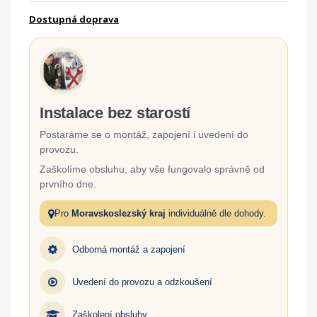
Dostupná doprava
Instalace bez starostí
Postaráme se o montáž, zapojení i uvedení do
provozu.
Zaškolíme obsluhu, aby vše fungovalo správně od
prvního dne.
Pro
Moravskoslezský kraj
individuálně dle dohody.
Odborná montáž a zapojení
Uvedení do provozu a odzkoušení
Zaškolení obsluhy