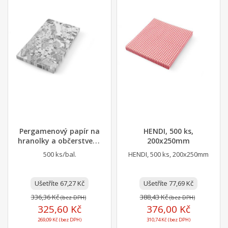
Pergamenový papír na
HENDI, 500 ks,
hranolky a občerstvení,
200x250mm
HENDI, chaos...
500 ks/bal.
HENDI, 500 ks, 200x250mm
Ušetříte 67,27 Kč
Ušetříte 77,69 Kč
336,36 Kč
388,43 Kč
(bez DPH)
(bez DPH)
325,60 Kč
376,00 Kč
269,09 Kč (bez DPH)
310,74 Kč (bez DPH)