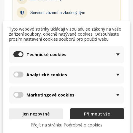
Servisní zázemí a zkušený tým
Zjistit více
Tyto webové stránky ukládají v souladu se zákony na vaše
zařízení soubory, obecně nazývané cookies. Odsouhlaste
prosím nastavení cookies souborů pro použití webu.
TISK
CHCI LEPŠÍ CENU
Technické cookies
help_outline
MÁM DOTAZ
Analytické cookies
Marketingové cookies
Popis
Detaily produktu
Jen nezbytné
Přijmout vše
Papier pergaminowy HENDI skutecznie pochłania tłuste
Přejít na stránku Podrobně o cookies
pozostałości, utrzymując czystość koszy i naczyń. Wzór w
szachownicę dodaje stylu każdej prezentowanej potrawie,