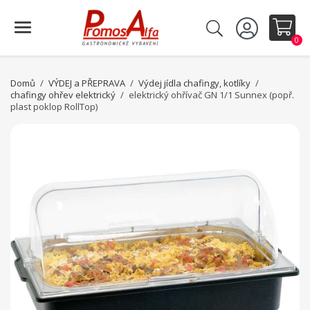
0
Domů
VÝDEJ a PŘEPRAVA
Výdej jídla chafingy, kotlíky
chafingy ohřev elektrický
elektrický ohřívač GN 1/1 Sunnex (popř.
plast poklop RollTop)