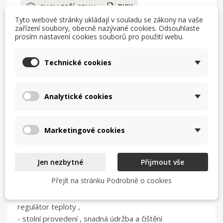
TISK
CHCI LEPŠÍ CENU
Tyto webové stránky ukládají v souladu se zákony na vaše
help_outline
MÁM DOTAZ
zařízení soubory, obecně nazývané cookies. Odsouhlaste
prosím nastavení cookies souborů pro použití webu.
Technické cookies
Popis
Analytické cookies
Elektrický chafing
GN 1/1 Sunnex
s nerez
Marketingové cookies
poklopem popř. lze dokoupit polykarbonatový
poklop Roll Top)
- slouží k udržování a výdeji pokrmů, polévek, omáček
Jen nezbytné
Přijmout vše
... v nerez gastronádobách
Přejít na stránku Podrobně o cookies
- nepřímý ohřeh , černá povrchová barva , vyjímatelná
vložka GN nerez
regulátor teploty ,
- stolní provedení , snadná údržba a čištění