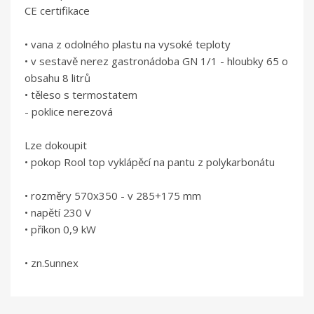
CE certifikace
• vana z odolného plastu na vysoké teploty
• v sestavě nerez gastronádoba GN 1/1 - hloubky 65 o
obsahu 8 litrů
• těleso s termostatem
- poklice nerezová
Lze dokoupit
• pokop Rool top vyklápěcí na pantu z polykarbonátu
• rozměry 570x350 - v 285+175 mm
• napětí 230 V
• příkon 0,9 kW
• zn.Sunnex