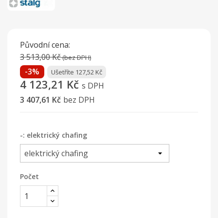
Původní cena:
3 513,00 Kč
(bez DPH)
-3%
Ušetříte 127,52 Kč
4 123,21 Kč
s DPH
3 407,61 Kč
bez DPH
-: elektrický chafing
Počet