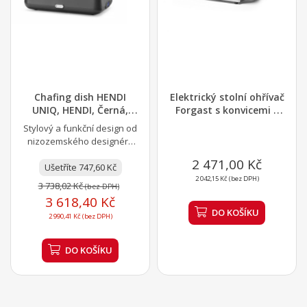
Chafing dish HENDI
Elektrický stolní ohřívač
UNIQ, HENDI, Černá,
Forgast s konvicemi |
220-240V/700W,...
FORGAST...
Stylový a funkční design od
nizozemského designéra
Roberta Bronwassera. Tělo
2 471,00 Kč
Ušetříte 747,60 Kč
je vyrobeno z...
2 042,15 Kč (bez DPH)
3 738,02 Kč
(bez DPH)
3 618,40 Kč
DO KOŠÍKU
2 990,41 Kč (bez DPH)
DO KOŠÍKU