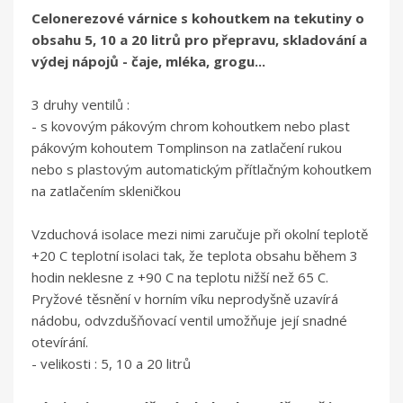
Celonerezové várnice s kohoutkem na tekutiny o
obsahu 5, 10 a 20 litrů pro přepravu, skladování a
výdej nápojů - čaje, mléka, grogu...
3 druhy ventilů :
- s kovovým pákovým chrom kohoutkem nebo plast
pákovým kohoutem Tomplinson na zatlačení rukou
nebo s plastovým automatickým přítlačným kohoutkem
na zatlačením skleničkou
Vzduchová isolace mezi nimi zaručuje při okolní teplotě
+20 C teplotní isolaci tak, že teplota obsahu během 3
hodin neklesne z +90 C na teplotu nižší než 65 C.
Pryžové těsnění v horním víku neprodyšně uzavírá
nádobu, odvzdušňovací ventil umožňuje její snadné
otevírání.
- velikosti : 5, 10 a 20 litrů