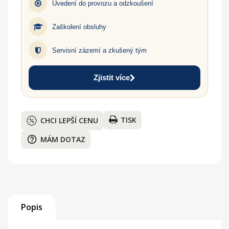
Uvedení do provozu a odzkoušení
Zaškolení obsluhy
Servisní zázemí a zkušený tým
Zjistit více
TISK
CHCI LEPŠÍ CENU
help_outline
MÁM DOTAZ
Popis