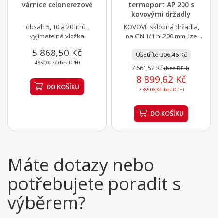
várnice celonerezové
termoport AP 200 s
kovovými držadly
obsah 5, 10 a 20 litrů ,
KOVOVÉ sklopná držadla,
vyjímatelná vložka
na GN 1/1 hl.200 mm, lze
vložit i GN s držadly, izolace,
5 868,50 Kč
Ušetříte 306,46 Kč
různé barvy
4 850,00 Kč (bez DPH)
7 661,52 Kč
(bez DPH)
8 899,62 Kč
DO KOŠÍKU
7 355,06 Kč (bez DPH)
DO KOŠÍKU
Máte dotazy nebo
potřebujete poradit s
výběrem?