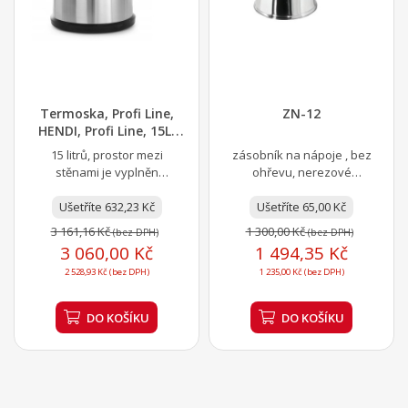
Termoska, Profi Line,
ZN-12
HENDI, Profi Line, 15L,
⌀330x(H)280mm
15 litrů, prostor mezi
zásobník na nápoje , bez
stěnami je vyplněn
ohřevu, nerezové
speciálním izolačním
provedení s jednoduchým
materiálem, který udržuje
Ušetříte 632,23 Kč
neizolovaným pláštěm je
Ušetříte 65,00 Kč
horko i...
určen k...
3 161,16 Kč
1 300,00 Kč
(bez DPH)
(bez DPH)
3 060,00 Kč
1 494,35 Kč
2 528,93 Kč (bez DPH)
1 235,00 Kč (bez DPH)
DO KOŠÍKU
DO KOŠÍKU