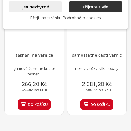
Jen nezbytné
Přijmout vše
Přejít na stránku Podrobně o cookies
těsnění na várnice
samostatné částí várnic
gumové červené kulaté
nerez vložky, víka, obaly
těsnění
266,20 Kč
2 081,20 Kč
220,00 Kč (bez DPH)
1 720,00 Kč (bez DPH)
DO KOŠÍKU
DO KOŠÍKU