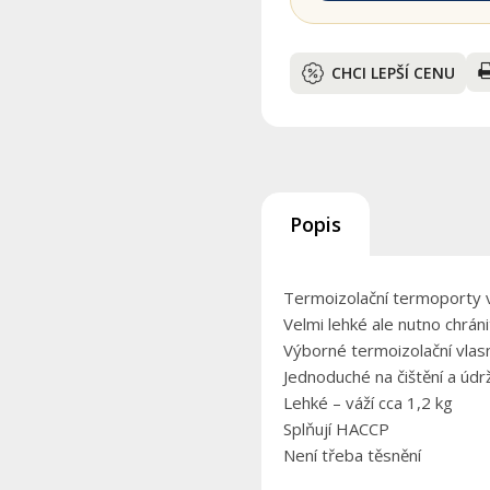
CHCI LEPŠÍ CENU
Popis
Termoizolační termoporty 
Velmi lehké ale nutno chrá
Výborné termoizolační vlasn
Jednoduché na čištění a údr
Lehké – váží cca 1,2 kg
Splňují HACCP
Není třeba těsnění