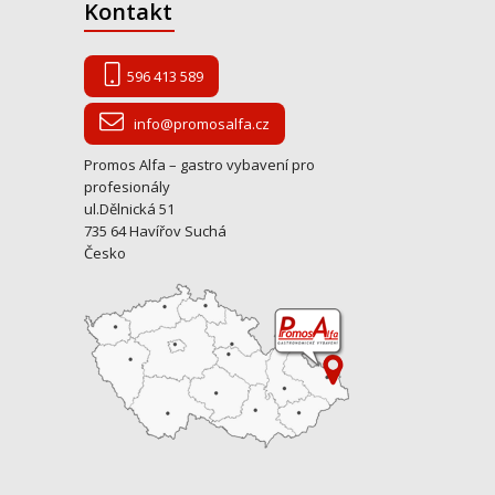
Kontakt
596 413 589
info@promosalfa.cz
Promos Alfa – gastro vybavení pro
profesionály
ul.Dělnická 51
735 64 Havířov Suchá
Česko