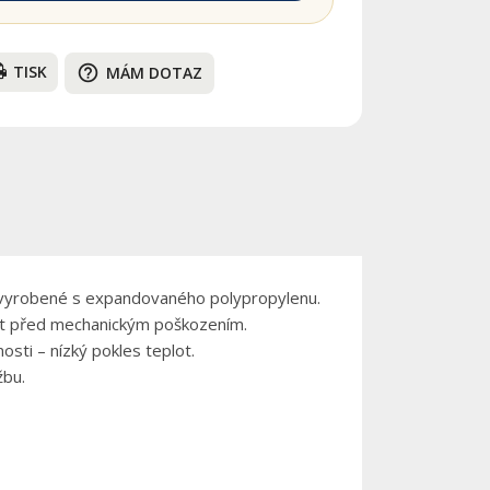
TISK
help_outline
MÁM DOTAZ
vyrobené s expandovaného polypropylenu.
nit před mechanickým poškozením.
osti – nízký pokles teplot.
žbu.