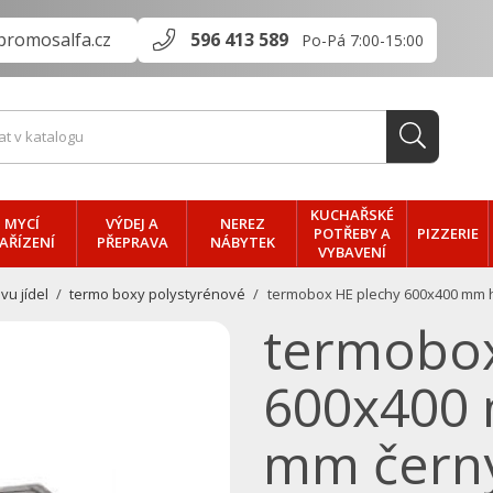
promosalfa.cz
596 413 589
Po-Pá 7:00-15:00
KUCHAŘSKÉ
MYCÍ
VÝDEJ A
NEREZ
PIZZERIE
POTŘEBY A
AŘÍZENÍ
PŘEPRAVA
NÁBYTEK
VYBAVENÍ
u jídel
termo boxy polystyrénové
termobox HE plechy 600x400 mm h
termobox
600x400 
mm čern