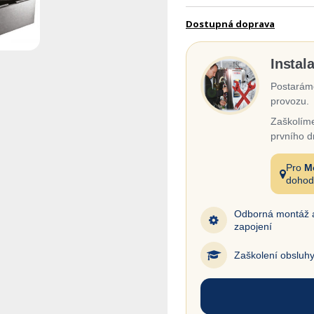
Dostupná doprava
Instal
Postaráme
provozu.
Zaškolíme
prvního d
Pro
M
dohod
Odborná montáž 
zapojení
Zaškolení obsluh