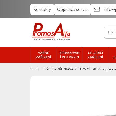
Kontakty
Objednat servis
info@
VARNÉ
ZPRACOVÁN
CHLADÍCÍ
ZAŘÍZENÍ
Í POTRAVIN
ZAŘÍZENÍ
Z
Domů
VÝDEJ a PŘEPRAVA
TERMOPORTY na přeprav