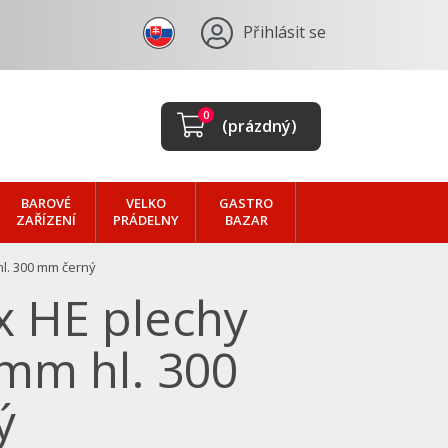
Přihlásit se
0
(prázdný)
BAROVÉ
VELKO
GASTRO
ZAŘÍZENÍ
PRÁDELNY
BAZAR
l. 300 mm černý
 HE plechy
mm hl. 300
ý