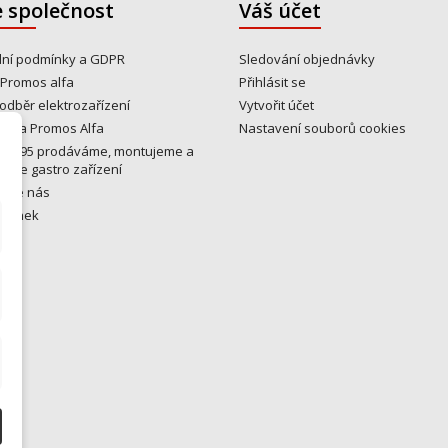
 společnost
Váš účet
ní podmínky a GDPR
Sledování objednávky
 Promos alfa
Přihlásit se
odběr elektrozařízení
Vytvořit účet
y na Promos Alfa
Nastavení souborů cookies
u 1995 prodáváme, montujeme a
eme gastro zařízení
ujte nás
tránek
ny