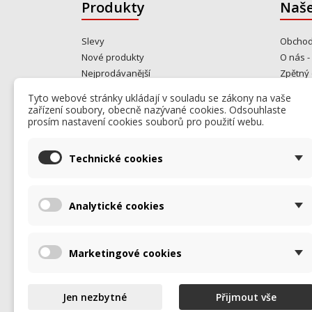
Produkty
Naše
Slevy
Obchod
Nové produkty
O nás -
Nejprodávanější
Zpětný 
Gastro bazar
Kontakt
Tyto webové stránky ukládají v souladu se zákony na vaše
Od rok
zařízení soubory, obecně nazývané cookies. Odsouhlaste
opravuj
prosím nastavení cookies souborů pro použití webu.
Kontakt
Mapa s
Technické cookies
Prodej
Analytické cookies
Marketingové cookies
Jen nezbytné
Přijmout vše