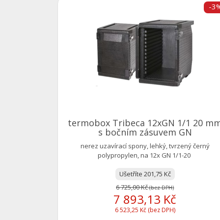
-3
termobox Tribeca 12xGN 1/1 20 m
s bočním zásuvem GN
nerez uzavírací spony, lehký, tvrzený černý
polypropylen, na 12x GN 1/1-20
Ušetříte 201,75 Kč
6 725,00 Kč
(bez DPH)
7 893,13 Kč
6 523,25 Kč (bez DPH)