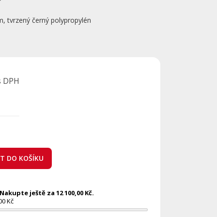
, tvrzený černý polypropylén
s DPH
AT DO KOŠÍKU
akupte ještě za 12 100,00 Kč.
00 Kč