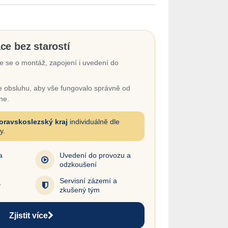
ace bez starostí
 se o montáž, zapojení i uvedení do
 obsluhu, aby vše fungovalo správně od
ne.
oravskoslezský kraj
individuálně dle
y.
a
Uvedení do provozu a
odzkoušení
Servisní zázemí a
y
zkušený tým
Zjistit více