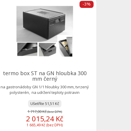
-3%
Termobo
Termobo
CAMBRO j
termo box ST na GN hloubka 300
mm černý
na gastronádoby GN 1/1 hloubky 300 mm, tvrzený
polysterén, na udržení teploty potravin
Ušetříte 51,51 Kč
1 717,00 Kč
(bez DPH)
2 015,24 Kč
1 665,49 Kč (bez DPH)