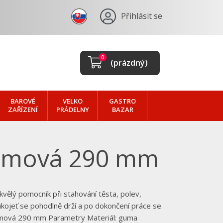
Přihlásit se
0
(prázdný)
BAROVÉ
VELKO
GASTRO
ZAŘÍZENÍ
PRÁDELNY
BAZAR
gumová 290 mm
vělý pomocník při stahování těsta, polev,
ukojeť se pohodlně drží a po dokončení práce se
gumová 290 mm Parametry Materiál: guma