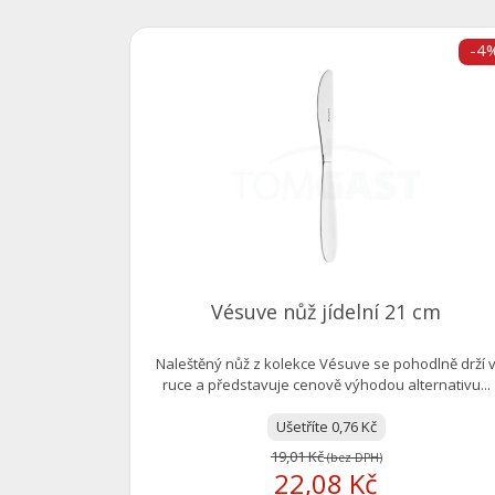
-4
Vésuve nůž jídelní 21 cm
Naleštěný nůž z kolekce Vésuve se pohodlně drží 
ruce a představuje cenově výhodou alternativu...
Ušetříte 0,76 Kč
19,01 Kč
(bez DPH)
22,08 Kč