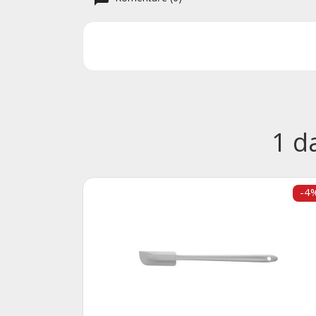
1 d
-4