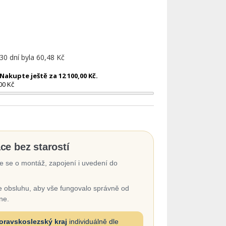
 30 dní byla
60,48 Kč
akupte ještě za 12 100,00 Kč.
00 Kč
ace bez starostí
 se o montáž, zapojení i uvedení do
 obsluhu, aby vše fungovalo správně od
ne.
oravskoslezský kraj
individuálně dle