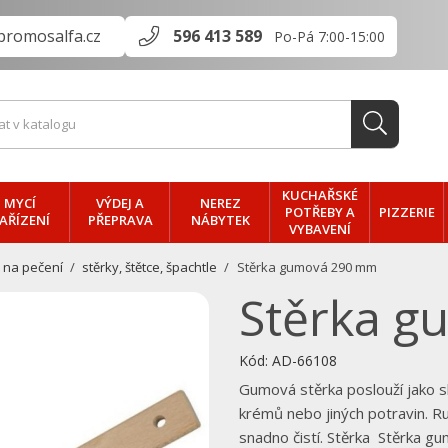
promosalfa.cz
596 413 589
Po-Pá 7:00-15:00
KUCHAŘSKÉ
MYCÍ
VÝDEJ A
NEREZ
PIZZERIE
POTŘEBY A
AŘÍZENÍ
PŘEPRAVA
NÁBYTEK
VYBAVENÍ
 na pečení
stěrky, štětce, špachtle
Stěrka gumová 290 mm
Stěrka 
Kód:
AD-66108
Gumová stěrka poslouží jako sk
krémů nebo jiných potravin. R
snadno čistí. Stěrka Stěrka 