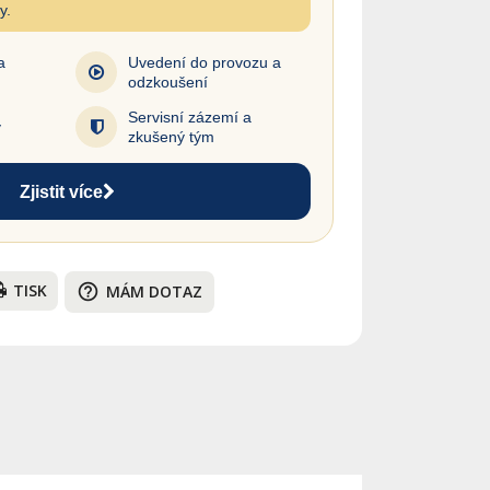
y.
a
Uvedení do provozu a
odzkoušení
Servisní zázemí a
y
zkušený tým
Zjistit více
TISK
help_outline
MÁM DOTAZ