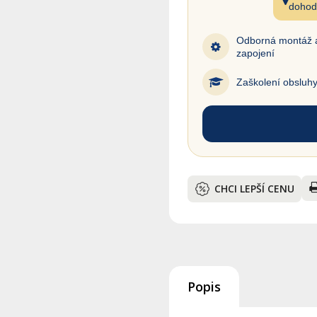
dohod
Odborná montáž 
zapojení
Zaškolení obsluh
CHCI LEPŠÍ CENU
Popis