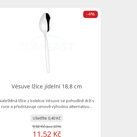
-4%
Empilab
Skleněná 
tempe
Vésuve lžíce jídelní 18,8 cm
Naleštěná lžíce z kolekce Vésuve se pohodlně drží v
ruce a představuje cenově výhodou alternativu...
Ušetříte 0,40 Kč
9,92 Kč
(bez DPH)
11,52 Kč