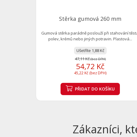
Stěrka gumová 260 mm
Gumová stěrka parádně poslouží při stahování těst
polev, krémů nebo jiných potravin. Plastová...
Ušetříte 1,88 Kč
47,11 Kč
(bez DPH)
54,72 Kč
45,22 Kč (bez DPH)
PŘIDAT
DO KOŠÍKU
Zákazníci, kt