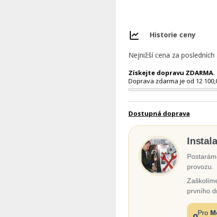
Historie ceny
Nejnižší cena za posledních
Získejte dopravu ZDARMA. N
Doprava zdarma je od 12 100,
Dostupná doprava
Instal
Postaráme
provozu.
Zaškolíme
prvního d
Pro
M