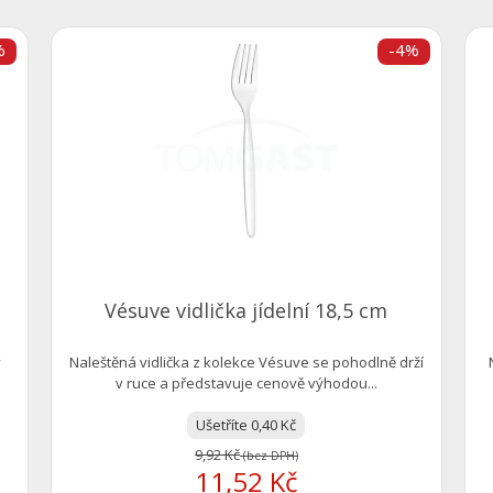
%
-4%
Vésuve vidlička jídelní 18,5 cm
v
Naleštěná vidlička z kolekce Vésuve se pohodlně drží
v ruce a představuje cenově výhodou...
Ušetříte 0,40 Kč
9,92 Kč
(bez DPH)
11,52 Kč