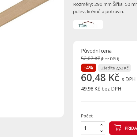
Rozměry: 290 mm Šířka: 50 mm 1
polev, krémů a potravin.
Původní cena:
52,07 Kč
(bez DPH)
-4%
Ušetříte 2,52 Kč
60,48 Kč
s DPH
49,98 Kč
bez DPH
Počet
PŘID