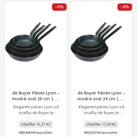
-4%
-4%
de Buyer Pánev Lyon –
de Buyer Pánev Lyon –
modrá ocel 20 cm | D-
modrá ocel 24 cm | D-
5020-20
5020-24
Elegantní pánev Lyon od
Elegantní pánev Lyon od
značky de Buyer je
značky de Buyer je
perfektní volbou na
perfektní volbou na
smažení masa, steaků,
Ušetříte 15,31 Kč
smažení masa, steaků,
Ušetříte 17,29 Kč
ryb,...
ryb,...
382,64 Kč
432,23 Kč
(bez DPH)
(bez DPH)