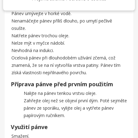
údržbě
Pánev umývejte v horké vodě.
Nenamáčejte pánev příliš dlouho, po umytí pečlivě
osušte.
Natřete pánev trochou oleje.
Nelze mýt v myčce nádobí.
Nevhodná na indukci.
Ocelová pánev při dlouhodobém užívání zčerná, což
znamená, že se na ní vytvořila vrstva patiny. Pánev tím
získá vlastnosti nepřilnavého povrchu.
Příprava pánve před prvním použitím
Nalijte na pánev tenkou vrstvu oleje.
Zahřejte olej než se objeví první dým. Poté sejměte
pánev ze sporáku, vylijte olej a vytřete pánev
papírovým ručníkem.
Využití pánve
Smažení.