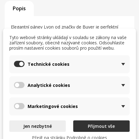
Popis
Elegantní pánev Lyon od značky de Buyer je perfektní
volbou na smažení masa, steaků, ryb, zeleniny, hranolek
Tyto webové stránky ukládají v souladu se zákony na vaše
nebo vajíček a díky chybějícímu povlaku se rychle připraví.
zařízení soubory, obecně nazývané cookies. Odsouhlaste
Působivý design doplňuje nýtovaná rukojeť, která se lehce
prosím nastavení cookies souborů pro použití webu.
drží.
Pánev Lyon – modrá ocel 18 cm
de Buyer pánev Lyon – modrá ocel 18
Technické cookies
cm
Parametry
Analytické cookies
Materiál: modrá ocel
Průměr: 18 cm
Výška: 4 cm
Marketingové cookies
Váha: 0,38 kg
Tloušťka materiálu: 1 - 1,5 mm
Cena uvedena za 1 kus
Jen nezbytné
Přijmout vše
Instrukce ke správnému používání a
Přejít na stránku Podrobně o cookies