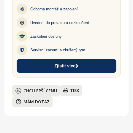
Odborná montáž a zapojení
Uvedení do provozu a odzkoušení
Zaškolení obsluhy
Servisní zázemí a zkušený tým
Zjistit více
TISK
CHCI LEPŠÍ CENU
help_outline
MÁM DOTAZ