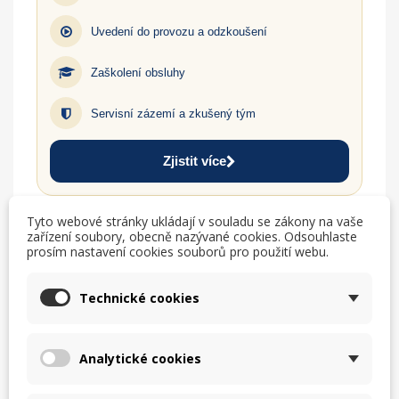
Uvedení do provozu a odzkoušení
Zaškolení obsluhy
Servisní zázemí a zkušený tým
Zjistit více
Tyto webové stránky ukládají v souladu se zákony na vaše
TISK
CHCI LEPŠÍ CENU
zařízení soubory, obecně nazývané cookies. Odsouhlaste
prosím nastavení cookies souborů pro použití webu.
help_outline
MÁM DOTAZ
Technické cookies
Analytické cookies
Popis