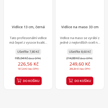
Vidlice 13 cm, černá
Vidlice na maso 33 cm
Tato profesionální vidlice
Vidlice na maso se vyrábí z
má čepel z vysoce kvalitní
jedné z nejtvrdších ocelí na
chrom-molybdenové oceli a
českém trhu a díky tomu
Ušetříte 7,80 Kč
rukojeť z...
vydrží spoustu...
Ušetříte 8,60 Kč
195,04 Kč
214,88 Kč
(bez DPH)
(bez DPH)
226,56 Kč
249,60 Kč
187,24 Kč (bez DPH)
206,28 Kč (bez DPH)
DO KOŠÍKU
DO KOŠÍKU