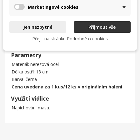
Marketingové cookies
Vidlice na maso se vyrábí z jedné z nejtvrdších ocelí na
českém trhu, díky tomu vydrží spoustu let i při častém
používání. Plastová střenka zaručí bezpečné a pohodlné
Jen nezbytné
Přijmout vše
používání.
Vidlice na maso 18 cm
Přejít na stránku Podrobně o cookies
Vidlice na maso 18 cm
Parametry
Materiál: nerezová ocel
Délka ostří: 18 cm
Barva: černá
Cena uvedena za 1 kus/12 ks v originálním balení
Využití vidlice
Napichování masa.