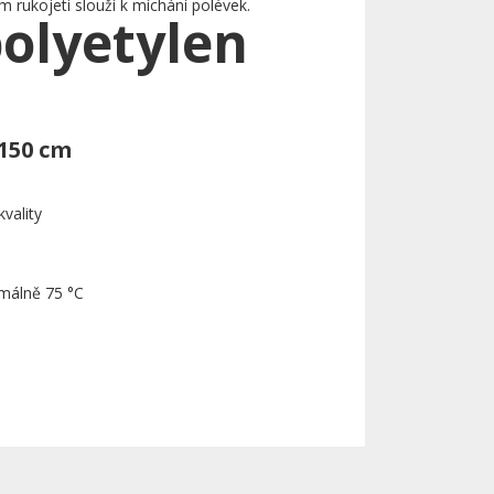
 rukojeti slouží k míchání polévek.
polyetylen
 150 cm
kvality
málně 75 °C