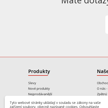
Máte dotaz
Produkty
Naše
Slevy
Obchod
Nové produkty
O nás -
Nejprodávanější
Zpětný 
Gastro bazar
Kontakt
Tyto webové stránky ukládají v souladu se zákony na vaše
Od rok
zařízení soubory, obecně nazývané cookies. Odsouhlaste