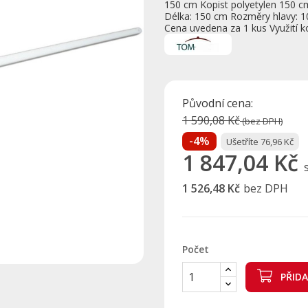
150 cm Kopist polyetylen 150 cm
Délka: 150 cm Rozměry hlavy: 
Cena uvedena za 1 kus Využití k
Původní cena:
1 590,08 Kč
(bez DPH)
-4%
Ušetříte 76,96 Kč
1 847,04 Kč
1 526,48 Kč
bez DPH
Počet
PŘID