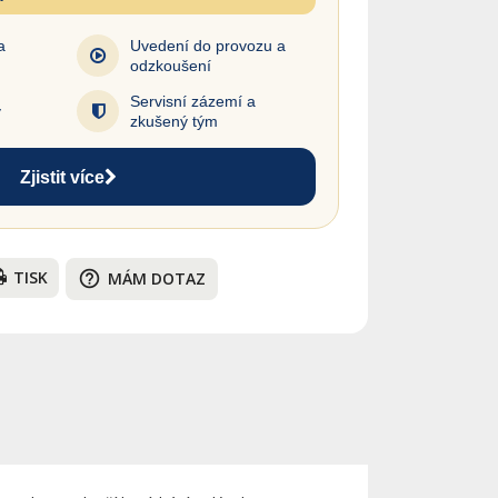
a
Uvedení do provozu a
odzkoušení
Servisní zázemí a
y
zkušený tým
Zjistit více
TISK
help_outline
MÁM DOTAZ