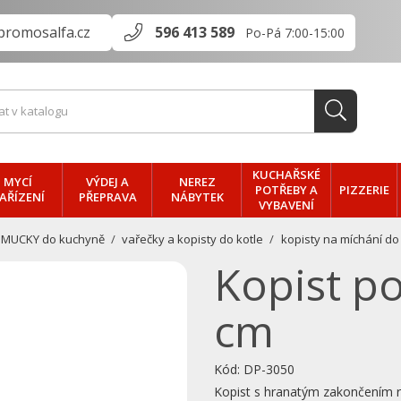
promosalfa.cz
596 413 589
Po-Pá 7:00-15:00
KUCHAŘSKÉ
MYCÍ
VÝDEJ A
NEREZ
PIZZERIE
POTŘEBY A
AŘÍZENÍ
PŘEPRAVA
NÁBYTEK
VYBAVENÍ
OMUCKY do kuchyně
vařečky a kopisty do kotle
kopisty na míchání do
Kopist po
cm
Kód:
DP-3050
Kopist s hranatým zakončením ru