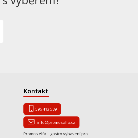
 s výběrem?
Kontakt
596 413 589
info@promosalfa.cz
Promos Alfa – gastro vybavení pro