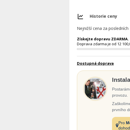
Historie ceny
Nejnižší cena za posledních
Získejte dopravu ZDARMA. N
Doprava zdarma je od 12 100,
Dostupná doprava
Instal
Postaráme
provozu.
Zaškolíme
prvního d
Pro
M
dohod