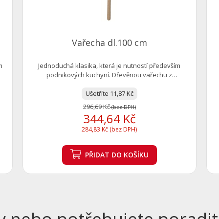
Vařecha dl.100 cm
m
Jednoduchá klasika, která je nutností především
podnikových kuchyní. Dřevěnou vařechu z
bukového...
Ušetříte 11,87 Kč
296,69 Kč
(bez DPH)
344,64 Kč
284,83 Kč (bez DPH)
PŘIDAT
DO KOŠÍKU