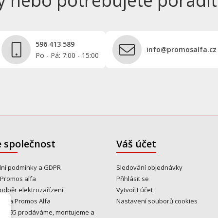
y nebo potřebujete poradit
596 413 589
info@promosalfa.cz
Po - Pá: 7:00 - 15:00
 společnost
Váš účet
ní podmínky a GDPR
Sledování objednávky
 Promos alfa
Přihlásit se
odběr elektrozařízení
Vytvořit účet
y na Promos Alfa
Nastavení souborů cookies
u 1995 prodáváme, montujeme a