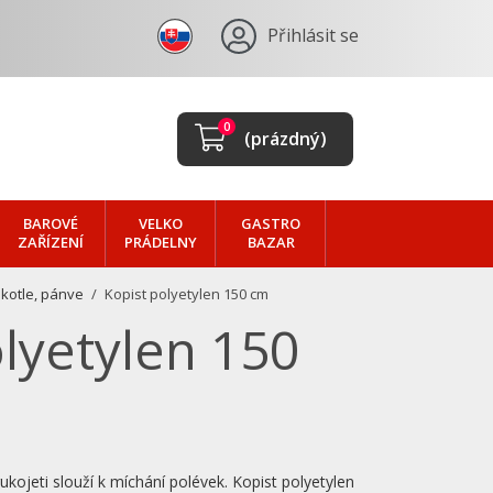
Přihlásit se
0
(prázdný)
BAROVÉ
VELKO
GASTRO
ZAŘÍZENÍ
PRÁDELNY
BAZAR
 kotle, pánve
Kopist polyetylen 150 cm
lyetylen 150
kojeti slouží k míchání polévek. Kopist polyetylen