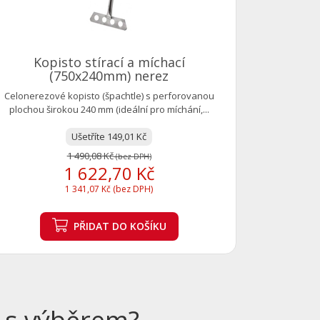
Kopisto stírací a míchací
(750x240mm) nerez
Celonerezové kopisto (špachtle) s perforovanou
plochou širokou 240 mm (ideální pro míchání,...
Ušetříte 149,01 Kč
1 490,08 Kč
(bez DPH)
1 622,70 Kč
1 341,07 Kč (bez DPH)
PŘIDAT
DO KOŠÍKU