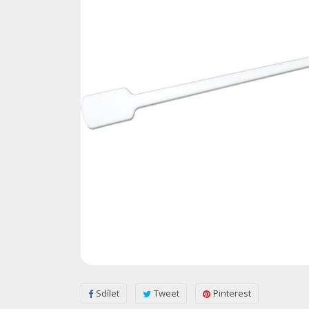
Sdílet
Tweet
Pinterest