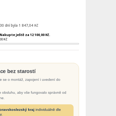
 30 dní byla
1 847,04 Kč
akupte ještě za 12 100,00 Kč.
00 Kč
ace bez starostí
 se o montáž, zapojení i uvedení do
 obsluhu, aby vše fungovalo správně od
ne.
oravskoslezský kraj
individuálně dle
y.