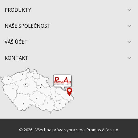
PRODUKTY

NAŠE SPOLEČNOST

VÁŠ ÚČET

KONTAKT

© 2026 - Všechna práva vyhrazena. Promos Alfa s.r.o.