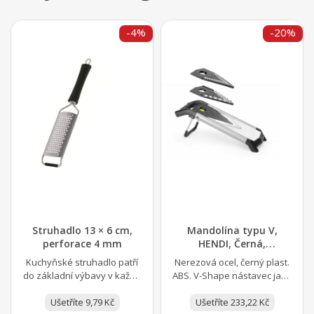
-4%
-20%
Struhadlo 13 × 6 cm,
Mandolína typu V,
perforace 4 mm
HENDI, Černá,
405x135x(H)145mm
Kuchyňské struhadlo patří
Nerezová ocel, černý plast.
do základní výbavy v každé
ABS. V-Shape nástavec jako
kuchyni. Používá se ke
hlavní nůž, druhý nůž
strouhání různých...
Ušetříte 9,79 Kč
vroubkovaný. Snadné...
Ušetříte 233,22 Kč