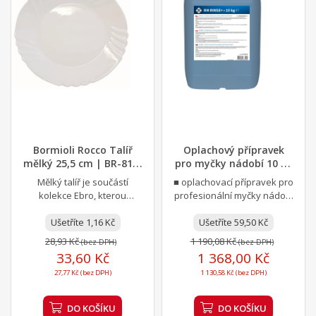
Bormioli Rocco Talíř
Oplachový přípravek
mělký 25,5 cm | BR-810-
pro myčky nádobí 10 kg
36
| RM + REDFOX...
Mělký talíř je součástí
■ oplachovací přípravek pro
kolekce Ebro, kterou
profesionální myčky nádobí
poznáte podle její
■ dávkování: 0,3 až 0,9 g
nadčasovosti a dekorace
Ušetříte 1,16 Kč
Ušetříte 59,50 Kč
přípravku na 1...
ve...
28,93 Kč
1 190,08 Kč
(bez DPH)
(bez DPH)
33,60 Kč
1 368,00 Kč
27,77 Kč (bez DPH)
1 130,58 Kč (bez DPH)
DO KOŠÍKU
DO KOŠÍKU