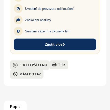
Uvedení do provozu a odzkoušení
Zaškolení obsluhy
Servisní zázemí a zkušený tým
Zjistit více
TISK
CHCI LEPŠÍ CENU
help_outline
MÁM DOTAZ
Popis