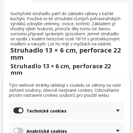
Kuchyňské struhadlo patří do základní výbavy v každé
kuchyni. Používá se ke strouhání různých potravinářských
výrobků (obvykle zeleniny, ovoce, koření). Základem je
vhodný výběr hrubosti, protože díky tomu lze danou
surovinu připravit správným způsobem. Jemné struhadlo
se vyrábí z kvalitní nerezové oceli 18/10 s protiskluzovým
madlem a rukojetí. Lze ho mýt v myčkách na nádobí.
Struhadlo 13 × 6 cm, perforace 22
mm
Struhadlo 13 × 6 cm, perforace 22
mm
Parametry
Tyto webové stránky ukládají v souladu se zákony na vaše
Materiál: nerezová ocel 18/10 + plastový kryt čepele
zařízení soubory, obecně nazývané cookies. Odsouhlaste
prosím nastavení cookies souborů pro použití webu.
struhadla
Rozměry: 13 × 6 cm
Technické cookies
Perforace strouhacích otvorů: 2 mm
Barva: nerezová
Vhodné do myčky nádobí
Analytické cookies
Pohodlné uchopení