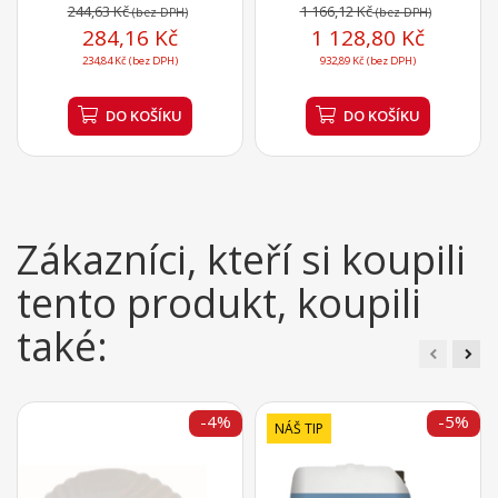
244,63 Kč
1 166,12 Kč
(bez DPH)
(bez DPH)
284,16 Kč
1 128,80 Kč
234,84 Kč (bez DPH)
932,89 Kč (bez DPH)
DO KOŠÍKU
DO KOŠÍKU
Zákazníci, kteří si koupili
tento produkt, koupili
také:
-4%
-5%
NÁŠ TIP