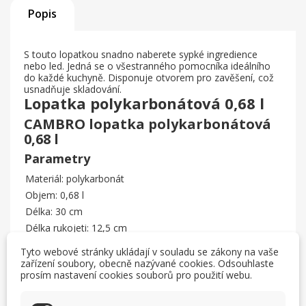
Popis
S touto lopatkou snadno naberete sypké ingredience
nebo led. Jedná se o všestranného pomocníka ideálního
do každé kuchyně. Disponuje otvorem pro zavěšení, což
usnadňuje skladování.
Lopatka polykarbonátová 0,68 l
CAMBRO lopatka polykarbonátová
0,68 l
Parametry
Materiál: polykarbonát
Objem: 0,68 l
Délka: 30 cm
Délka rukojeti: 12,5 cm
Délka lopatky: 17,5 cm
Tyto webové stránky ukládají v souladu se zákony na vaše
Výška lopatky: 6 cm
zařízení soubory, obecně nazývané cookies. Odsouhlaste
prosím nastavení cookies souborů pro použití webu.
Šířka lopatky nahoře: 10 cm
Šířka konce lopatky: 7 cm