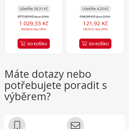
hravě naberete sypké
Ušetříte 26,31 Kč
suroviny, a navíc budete...
Ušetříte 4,20 Kč
877,00 Kč
104,96 Kč
(bez DPH)
(bez DPH)
1 029,33 Kč
121,92 Kč
850,69 Kč (bez DPH)
100,76 Kč (bez DPH)
DO KOŠÍKU
DO KOŠÍKU
Máte dotazy nebo
potřebujete poradit s
výběrem?