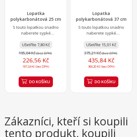
Lopatka
Lopatka
polykarbonátová 25 cm
polykarbonátová 37 cm
S touto lopatkou snadno
S touto lopatkou snadno
naberete sypké
naberete sypké
ingredience nebo led. Jedná
ingredience nebo led. Jedná
se o všestranného
Ušetříte 7,80 Kč
se o všestranného
Ušetříte 15,01 Kč
pomocníka...
pomocníka...
195,04 Kč
375,21 Kč
(bez DPH)
(bez DPH)
226,56 Kč
435,84 Kč
187,24 Kč (bez DPH)
360,20 Kč (bez DPH)
DO KOŠÍKU
DO KOŠÍKU
Zákazníci, kteří si koupili
tento produkt, koupili