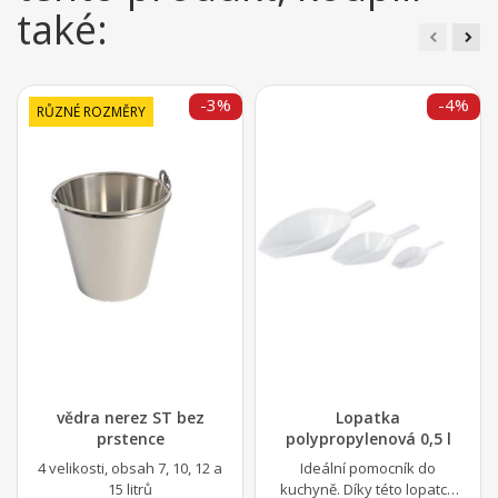
také:
-3%
-4%
RŮZNÉ ROZMĚRY
vědra nerez ST bez
Lopatka
prstence
polypropylenová 0,5 l
4 velikosti, obsah 7, 10, 12 a
Ideální pomocník do
15 litrů
kuchyně. Díky této lopatce