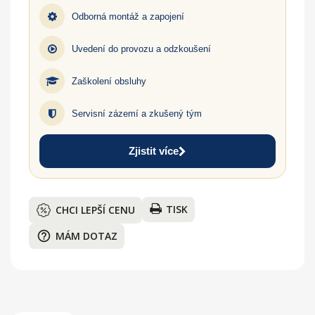
Odborná montáž a zapojení
Uvedení do provozu a odzkoušení
Zaškolení obsluhy
Servisní zázemí a zkušený tým
Zjistit více
TISK
CHCI LEPŠÍ CENU
help_outline
MÁM DOTAZ