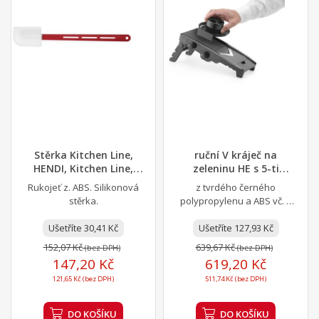
Stěrka Kitchen Line,
ruční V kráječ na
HENDI, Kitchen Line,
zeleninu HE s 5-ti
11,5L, Červená,...
nádstavci černý
Rukojeť z. ABS. Silikonová
z tvrdého černého
stěrka.
polypropylenu a ABS vč. 5
kvalitních nerezových
Ušetříte 30,41 Kč
čepelí. Skládací stojan s...
Ušetříte 127,93 Kč
152,07 Kč
639,67 Kč
(bez DPH)
(bez DPH)
147,20 Kč
619,20 Kč
121,65 Kč (bez DPH)
511,74 Kč (bez DPH)
DO KOŠÍKU
DO KOŠÍKU