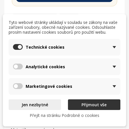
TISK
CHCI LEPŠÍ CENU
Tyto webové stránky ukládají v souladu se zákony na vaše
zařízení soubory, obecně nazývané cookies. Odsouhlaste
help_outline
MÁM DOTAZ
prosím nastavení cookies souborů pro použití webu.
Technické cookies
Analytické cookies
Popis
Síto na halušky a játrové knedlíčky 56 cm
Marketingové cookies
rozměr vnitřku vany 540 x 135 mm
Jen nezbytné
Přijmout vše
rozměr základny 560x200 mm (s úchyty 670x200mm)
Přejít na stránku Podrobně o cookies
Průměr perforace 9 mm