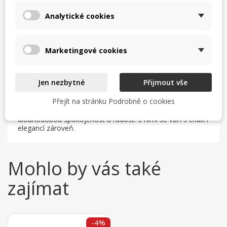
Vhodný na všechny typy sporáku včetně indukce
3 roky záruka
Analytické cookies
Cena uvedena za 1 kus
Využití hrnce
Marketingové cookies
Příprava pokrmů.
Výrobce
Jen nezbytné
Přijmout vše
TOMGAST značka přináší produkty zářící kvalitou
Přejít na stránku Podrobně o cookies
zpracování. Pro výrobky pod záštitou své značky volí ty
nejkvalitnější materiály, které do kuchyně přináší
dlouhodobou spokojenost a radost. S nimi se vaří s chutí i
elegancí zároveň.
Mohlo by vás také
zajímat
-4%