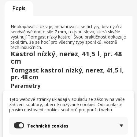
Popis
Neokapávající okraje, nenahřívající se úchyty, bez nýtů a
sendvičové dno o síle 7 mm, to jsou slova, která skvěle
vystihují Tomgast nízký kastrol. Svou praktičnost dokazuje
také tím, že se hodí pro všechny typy sporáků, včetně
těch indukčních.
Kastrol nízký, nerez, 41,5 l, pr. 48
cm
Tomgast kastrol nízký, nerez, 41,5 l,
pr. 48 cm
Parametry
Materiál: nerezová ocel
Tyto webové stránky ukládají v souladu se zákony na vaše
Objem: 41,5 l
zařízení soubory, obecně nazývané cookies. Odsouhlaste
Průměr: 48 cm
prosím nastavení cookies souborů pro použití webu.
Výška: 23 cm
Barva: nerezová
Technické cookies
Sendvičové dno o síle 7 mm