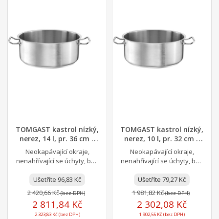
TOMGAST kastrol nízký,
TOMGAST kastrol nízký,
nerez, 14 l, pr. 36 cm |
nerez, 10 l, pr. 32 cm |
P1-2109-36
P1-2109-32
Neokapávající okraje,
Neokapávající okraje,
nenahřívající se úchyty, bez
nenahřívající se úchyty, bez
nýtů a sendvičové dno o
nýtů a sendvičové dno o
síle 7 mm, to jsou...
Ušetříte 96,83 Kč
síle 7 mm, to jsou...
Ušetříte 79,27 Kč
2 420,66 Kč
1 981,82 Kč
(bez DPH)
(bez DPH)
2 811,84 Kč
2 302,08 Kč
2 323,83 Kč (bez DPH)
1 902,55 Kč (bez DPH)