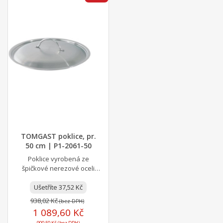
TOMGAST poklice, pr.
50 cm | P1-2061-50
Poklice vyrobená ze
špičkové nerezové oceli
18/10 se hodí pro všechny
hrnce, rendlíky a pánve...
Ušetříte 37,52 Kč
938,02 Kč
(bez DPH)
1 089,60 Kč
900,50 Kč (bez DPH)