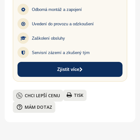
Odborná montáž a zapojení
Uvedení do provozu a odzkoušení
Zaškolení obsluhy
Servisní zázemí a zkušený tým
Zjistit více
TISK
CHCI LEPŠÍ CENU
help_outline
MÁM DOTAZ