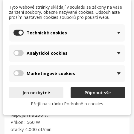
Tyto webové stránky ukládají v souladu se zákony na vaše
velkokuchyně
zařízení soubory, obecně nazývané cookies. Odsouhlaste
Drtič rozemele potravinový odpad v proudu vody a
prosím nastavení cookies souborů pro použití webu.
jeho mikročástečky v tekuté formě odplynou do
kanalizace.
Technické cookies
Drtič kuchyňských odpadků Vás okamžitě zbaví všech
potravinových zbytků jako jsou :
Analytické cookies
slupky z ovoce a zeleniny, skořápky vajec, měkké
jemné kosti, rybí hlavy a kosti, zbytky jídel z talířů,
kávová sedlina i s filtrem z překapávače.
Marketingové cookies
Jednoduchá instalace drtiče pod dřez.
Drtič je napojen na odpad do kanalizace.
Jen nezbytné
Přijmout vše
V drtiči je otočný talíř který rozdrtí odpad a proud
tekoucí vody odplaví zbytky do kanalizace.
Přejít na stránku Podrobně o cookies
Napojen na 230 V.
Příkon : 560 W
otáčky 4.000 ot/min