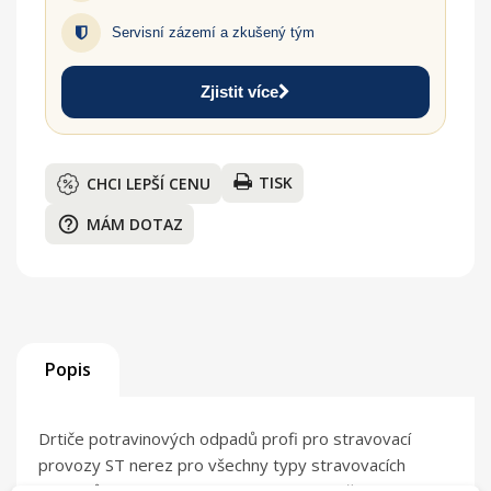
Servisní zázemí a zkušený tým
Zjistit více
TISK
CHCI LEPŠÍ CENU
help_outline
MÁM DOTAZ
Popis
Drtiče potravinových odpadů profi pro stravovací
provozy ST nerez pro všechny typy stravovacích
provozů hotely, restaurace, nemocnice až