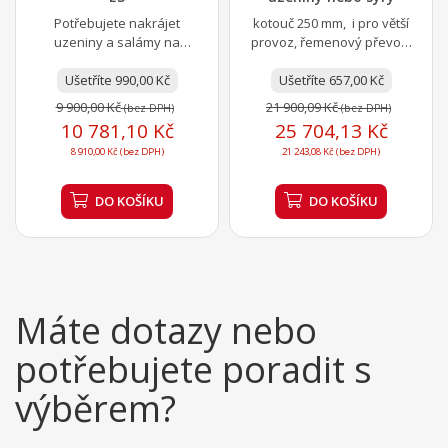
Potřebujete nakrájet
kotouč 250 mm, i pro větší
uzeniny a salámy na
provoz, řemenový převod,
opravdu tenké plátky? S
plast kryt, bez brusného
manuálním nářezovým
Ušetříte 990,00 Kč
Ušetříte 657,00 Kč
zařízení
strojem NS...
9 900,00 Kč
21 900,09 Kč
(bez DPH)
(bez DPH)
10 781,10 Kč
25 704,13 Kč
8 910,00 Kč (bez DPH)
21 243,08 Kč (bez DPH)
DO KOŠÍKU
DO KOŠÍKU
Máte dotazy nebo
potřebujete poradit s
výběrem?