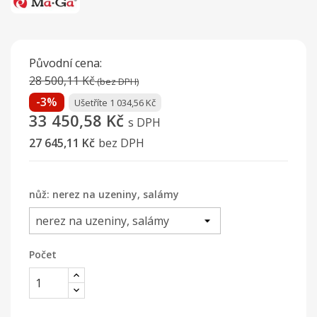
Původní cena:
28 500,11 Kč
(bez DPH)
-3%
Ušetříte 1 034,56 Kč
33 450,58 Kč
s DPH
27 645,11 Kč
bez DPH
nůž: nerez na uzeniny, salámy
Počet