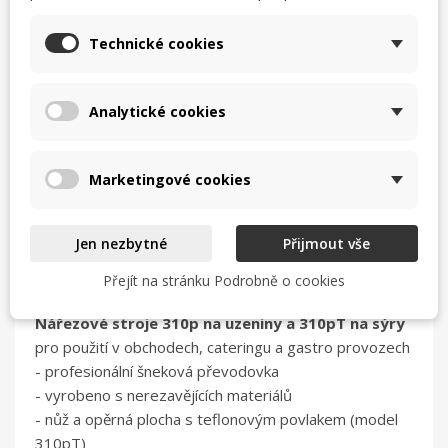
TISK
CHCI LEPŠÍ CENU
Technické cookies
help_outline
MÁM DOTAZ
Analytické cookies
Marketingové cookies
Jen nezbytné
Přijmout vše
Popis
Přejít na stránku Podrobně o cookies
Nářezové stroje 310p na uzeniny a 310pT na sýry
pro použití v obchodech, cateringu a gastro provozech
- profesionální šneková převodovka
- vyrobeno s nerezavějících materiálů
- nůž a opěrná plocha s teflonovým povlakem (model
310pT)