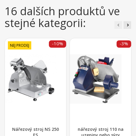
16 dalších produktů ve
stejné kategorii:
-10%
-3%
NEJ PRODEJ
Nářezový stroj NS 250
nářezový stroj 110 na
ES
uzeniny nebo sýry