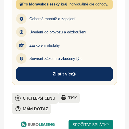
Pro
Moravskoslezský kraj
individuálně dle dohody.
Odborná montáž a zapojení
Uvedení do provozu a odzkoušení
Zaškolení obsluhy
Servisní zázemí a zkušený tým
Zjistit více
TISK
CHCI LEPŠÍ CENU
help_outline
MÁM DOTAZ