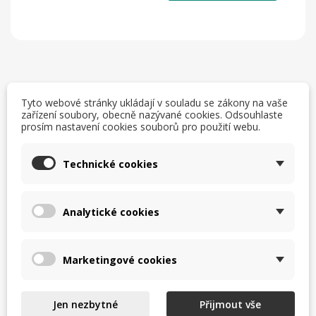
Popis
Přílohy
Tyto webové stránky ukládají v souladu se zákony na vaše
zařízení soubory, obecně nazývané cookies. Odsouhlaste
prosím nastavení cookies souborů pro použití webu.
Krouhač zeleniny Robot Coupe CL 20
určen pro
menší gastro provozy pro krouhání zeleniny, ovoce ...
Technické cookies
vhodné pro malou gastronomii, školky, školní jídelny,
restaurace ... s požadavkem na kvalitní a výkonné
zpracování zeleniny
Analytické cookies
- zpracování syrové zeleniny, ovoce a na speciálních
discích ořechy, parmezán, strouhanku, čokoládu,
Marketingové cookies
brambory, křen a mrkev.
- široká nabídka krouhacích disků
Jen nezbytné
Přijmout vše
Krouhač zeleniny CL 20
od francouzského výrobce