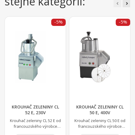
stejné kategorii:
-5%
-5%
KROUHAČ ZELENINY CL
KROUHAČ ZELENINY CL
52 E, 230V
50 E, 400V
Krouhač zeleniny CL 52 E od
Krouhač zeleniny CL 50 E od
francouzského výrobce
francouzského výrobce
ROBOT COUPE. určen pro
ROBOT COUPE. určen pro