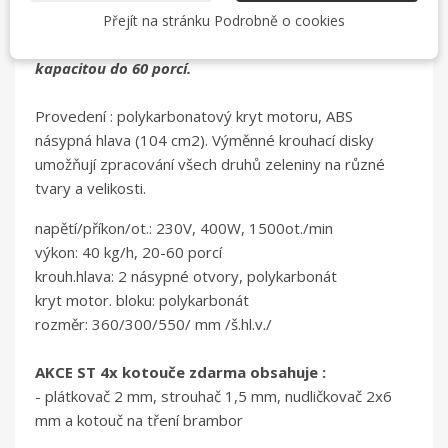
ROBOT COUPE
Přejít na stránku Podrobně o cookies
Vhodný pro školky, restaurace a bistra s
max. denní
kapacitou do 60 porcí.
Provedení : polykarbonatový kryt motoru, ABS
násypná hlava (104 cm2). Výměnné krouhací disky
umožňují zpracování všech druhů zeleniny na různé
tvary a velikosti.
napětí/příkon/ot.: 230V, 400W, 1500ot./min
výkon: 40 kg/h, 20-60 porcí
krouh.hlava: 2 násypné otvory, polykarbonát
kryt motor. bloku: polykarbonát
rozměr: 360/300/550/ mm /š.hl.v./
AKCE ST 4x kotouče zdarma obsahuje :
- plátkovač 2 mm, strouhač 1,5 mm, nudličkovač 2x6
mm a kotouč na tření brambor