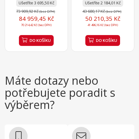
střední gastronomické...
Ušetříte 3 695,50 Kč
střední gastronomické...
Ušetříte 2 184,01 Kč
73 909,92 Kč
43 680,17 Kč
(bez DPH)
(bez DPH)
84 959,45 Kč
50 210,35 Kč
70 214,42 Kč (bez DPH)
41 496,16 Kč (bez DPH)
DO KOŠÍKU
DO KOŠÍKU
Máte dotazy nebo
potřebujete poradit s
výběrem?