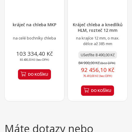
kráječ na chleba MKP
Kráječ chleba a knedlíků
HLM, rozteč 12 mm
na celé bochníky chleba
na krajíce 12 mm, o max.
délce až 385 mm
103 334,40 Kč
Ušetříte 8 490,00 Kč
85 400,33 Kč (bez DPH)
84 900,00 Kč
(bez DPH)
92 456,10 Kč
DO KOŠÍKU
76 410,00 Kč (bez DPH)
DO KOŠÍKU
Máte dotazy nebo