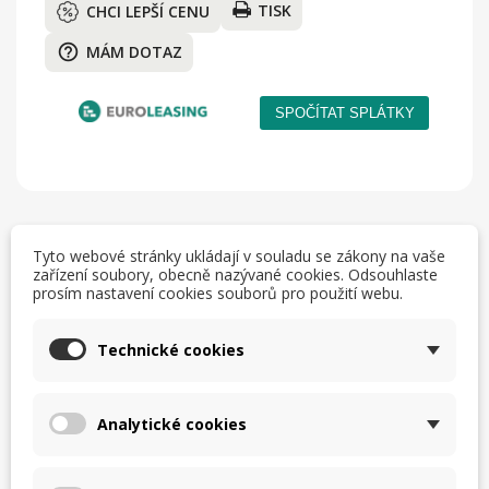
TISK
CHCI LEPŠÍ CENU
help_outline
MÁM DOTAZ
Tyto webové stránky ukládají v souladu se zákony na vaše
zařízení soubory, obecně nazývané cookies. Odsouhlaste
Popis
Detaily produktu
prosím nastavení cookies souborů pro použití webu.
Technické cookies
Nářezový stroj MIRRA 250 C STAC s nožem se
zubatým ostřím speciálně vyvinutý pro krájení
chleba
od italského výrobce
SIRMAN.
Analytické cookies
vhodný do bufetů, snack barů, malých a velkých
restaurací restaurací, školních jídelen