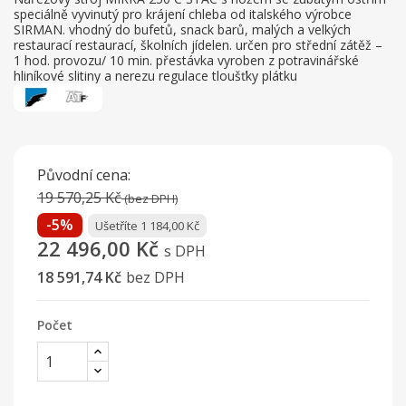
speciálně vyvinutý pro krájení chleba od italského výrobce
SIRMAN. vhodný do bufetů, snack barů, malých a velkých
restaurací restaurací, školních jídelen. určen pro střední zátěž –
1 hod. provozu/ 10 min. přestávka vyroben z potravinářské
hliníkové slitiny a nerezu regulace tloušťky plátku
Původní cena:
19 570,25 Kč
(bez DPH)
-5%
Ušetříte 1 184,00 Kč
22 496,00 Kč
s DPH
18 591,74 Kč
bez DPH
Počet