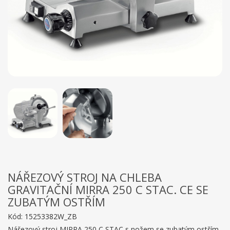
NÁŘEZOVÝ STROJ NA CHLEBA
GRAVITAČNÍ MIRRA 250 C STAC. CE SE
ZUBATÝM OSTŘÍM
Kód:
15253382W_ZB
Nářezový stroj MIRRA 250 C STAC s nožem se zubatým ostřím