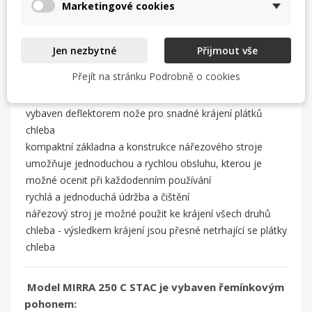
Marketingové cookies
určen pro střední zátěž – 1 hod. provozu/ 10 min.
přestávka
Jen nezbytné
Přijmout vše
vyroben z potravinářské hliníkové slitiny a nerezu
Přejít na stránku Podrobně o cookies
regulace tloušťky plátku 0 – 13 mm
úhel nože 25°
vybaven deflektorem nože pro snadné krájení plátků
chleba
kompaktní základna a konstrukce nářezového stroje
umožňuje jednoduchou a rychlou obsluhu, kterou je
možné ocenit při každodenním používání
rychlá a jednoduchá údržba a čištění
nářezový stroj je možné použit ke krájení všech druhů
chleba - výsledkem krájení jsou přesné netrhající se plátky
chleba
Model MIRRA 250 C STAC je vybaven řemínkovým
pohonem: