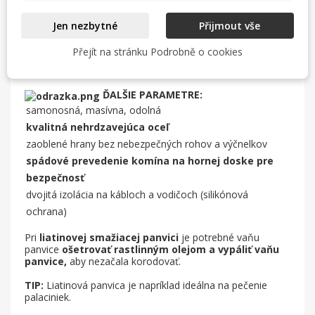
životnosť.
Robustné kovové ovládače s
odolnosť voči
Jen nezbytné
Přijmout vše
bezpečnostnými prvkami zaisťujúcimi
vode IP65.
Přejít na stránku Podrobně o cookies
Možnosť výberu
nerez
alebo
liatina.
ĎALŠIE PARAMETRE:
samonosná, masívna, odolná
kvalitná nehrdzavejúca oceľ
zaoblené hrany bez nebezpečných rohov a výčnelkov
spádové prevedenie komína na hornej doske pre
bezpečnosť
dvojitá izolácia na kábloch a vodičoch (silikónová
ochrana)
Pri
liatinovej smažiacej panvici
je potrebné vaňu
panvice
ošetrovať rastlinným olejom a vypáliť vaňu
panvice,
aby nezačala korodovať.
TIP:
Liatinová panvica je napríklad ideálna na pečenie
palaciniek.