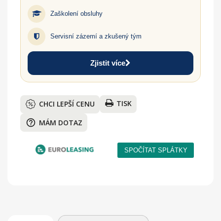
Zaškolení obsluhy
Servisní zázemí a zkušený tým
Zjistit více
TISK
CHCI LEPŠÍ CENU
help_outline
MÁM DOTAZ