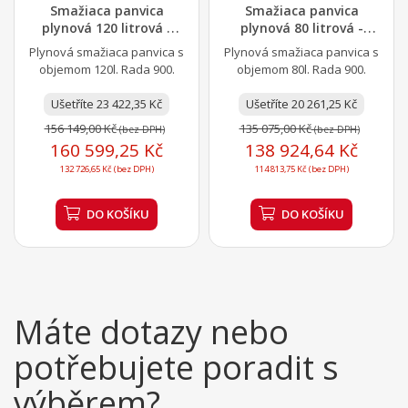
Smažiaca panvica
Smažiaca panvica
plynová 120 litrová -
plynová 80 litrová -
nerezová vaňa
liatinová vaňa
Plynová smažiaca panvica s
Plynová smažiaca panvica s
objemom 120l. Rada 900.
objemom 80l. Rada 900.
Ušetříte 23 422,35 Kč
Ušetříte 20 261,25 Kč
156 149,00 Kč
135 075,00 Kč
(bez DPH)
(bez DPH)
160 599,25 Kč
138 924,64 Kč
132 726,65 Kč (bez DPH)
114 813,75 Kč (bez DPH)
DO KOŠÍKU
DO KOŠÍKU
Máte dotazy nebo
potřebujete poradit s
výběrem?