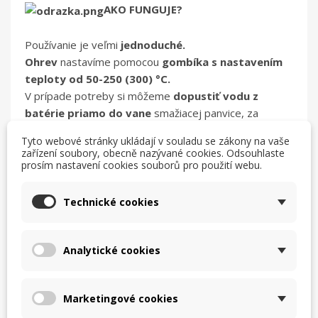
AKO FUNGUJE?
Používanie je veľmi
jednoduché.
Ohrev
nastavíme pomocou
gombíka s nastavením
teploty od 50-250 (300) °C.
V prípade potreby si môžeme
dopustiť vodu z
batérie priamo do vane
smažiacej panvice, za
pomoci
automatického tlačidla
na ovládacom paneli.
Tyto webové stránky ukládají v souladu se zákony na vaše
Varnú nádobu je možné jednoducho
zakryť
zařízení soubory, obecně nazývané cookies. Odsouhlaste
poklopom
a obsah (uvarený pokrm, olej alebo vodu)
prosím nastavení cookies souborů pro použití webu.
vieme
vyklopiť pomocou otočného kolesa
,
s ktorým sa manipuluje jednoducho.
Technické cookies
VÝBAVA A VLASTNOSTI:
Analytické cookies
Rýchle a rovnomerné opekanie,
nepriľnavý povrch.
Nízka spotreba nízke prevádzkové náklady.
Marketingové cookies
Samostatná,
masívna a pevná konštrukcia, dlhá