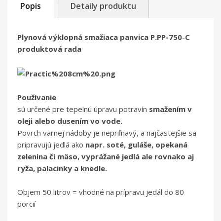
Popis
Detaily produktu
Plynová výklopná smažiaca panvica P.PP-750
-
C
produktová rada
Používanie
sú určené pre tepelnú úpravu potravín
smažením v
oleji alebo dusením vo vode.
Povrch varnej nádoby je nepriľnavý, a najčastejšie sa
pripravujú jedlá ako
napr. soté, guláše, opekaná
zelenina či mäso, vyprážané jedlá ale rovnako aj
ryža, palacinky a knedle.
Objem 50 litrov = vhodné na prípravu jedál do 80
porcií