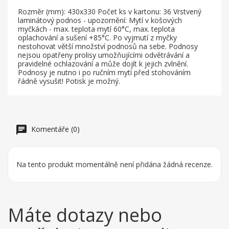
Rozměr (mm): 430x330 Počet ks v kartonu: 36 Vrstvený
laminátový podnos - upozornění: Mytí v košových
myčkách - max. teplota mytí 60°C, max. teplota
oplachování a sušení +85°C. Po vyjmutí z myčky
nestohovat větší množství podnosů na sebe. Podnosy
nejsou opatřeny prolisy umožňujícími odvětrávání a
pravidelné ochlazování a může dojít k jejich zvlnění.
Podnosy je nutno i po ručním mytí před stohováním
řádně vysušit! Potisk je možný.
Komentáře (0)
Na tento produkt momentálně není přidána žádná recenze.
Máte dotazy nebo