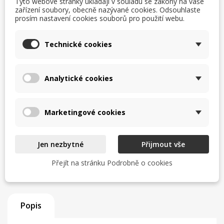
Tyto webové stránky ukládají v souladu se zákony na vaše
Uvedení do provozu a odzkoušení
zařízení soubory, obecně nazývané cookies. Odsouhlaste
prosím nastavení cookies souborů pro použití webu.
Zaškolení obsluhy
Technické cookies
Servisní zázemí a zkušený tým
Analytické cookies
Zjistit více
Marketingové cookies
TISK
CHCI LEPŠÍ CENU
help_outline
MÁM DOTAZ
Jen nezbytné
Přijmout vše
Přejít na stránku Podrobně o cookies
Popis