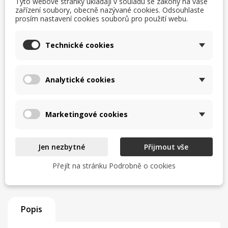
Tyto webové stránky ukládají v souladu se zákony na vaše
Uvedení do provozu a odzkoušení
zařízení soubory, obecně nazývané cookies. Odsouhlaste
prosím nastavení cookies souborů pro použití webu.
Zaškolení obsluhy
Technické cookies
Servisní zázemí a zkušený tým
Analytické cookies
Zjistit více
Marketingové cookies
TISK
CHCI LEPŠÍ CENU
help_outline
MÁM DOTAZ
Jen nezbytné
Přijmout vše
Přejít na stránku Podrobně o cookies
Popis