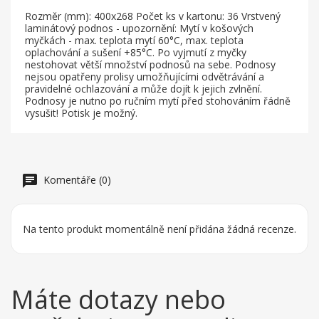
Rozměr (mm): 400x268 Počet ks v kartonu: 36 Vrstvený
laminátový podnos - upozornění: Mytí v košových
myčkách - max. teplota mytí 60°C, max. teplota
oplachování a sušení +85°C. Po vyjmutí z myčky
nestohovat větší množství podnosů na sebe. Podnosy
nejsou opatřeny prolisy umožňujícími odvětrávání a
pravidelné ochlazování a může dojít k jejich zvlnění.
Podnosy je nutno po ručním mytí před stohováním řádně
vysušit! Potisk je možný.
Komentáře (0)
Na tento produkt momentálně není přidána žádná recenze.
Máte dotazy nebo