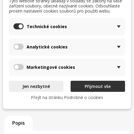
Tyto webové stránky ukládají v souladu se zákony na vaše
Uvedení do provozu a odzkoušení
zařízení soubory, obecně nazývané cookies. Odsouhlaste
prosím nastavení cookies souborů pro použití webu.
Zaškolení obsluhy
Technické cookies
Servisní zázemí a zkušený tým
Analytické cookies
Zjistit více
Marketingové cookies
TISK
CHCI LEPŠÍ CENU
help_outline
MÁM DOTAZ
Jen nezbytné
Přijmout vše
Přejít na stránku Podrobně o cookies
Popis